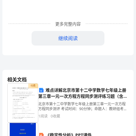
的
理
更多完整内容
性
继续阅读
认
识，
从
而
相关文档
得
付费
难点详解北京市第十二中学数学七年级上册
出
第三章一元一次方程方程同步测评练习题（含答
案详解）
科
北京市第十二中学数学七年级上册第三章一元一次方程
方程同步测评 考试时间：90分钟；命题人：教研组考生
注意：1、本卷分第I卷（选择题）和第Ⅱ卷（非选择题）
学
1
阅读
0
收藏
两部分，满分100分，考试时间90分钟2、答卷前
的
《稳定性分析》PPT课件