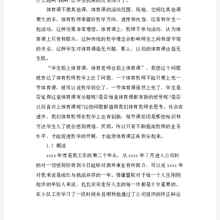
薄
上体育课的乐趣。
的
感
性
认
识
上
升
为
系
统、
深
刻