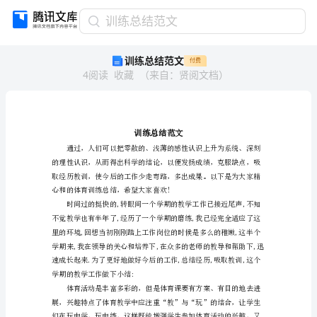
训
训练总结范文
练
训练总结范文
付费
总
4
阅读
收藏
（
来自
：
贤阅文档
）
结
范
文
训
练
总
结
范