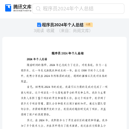
程
程序员2024年个人总结
序
程序员2024年个人总结
付费
员
3
阅读
收藏
（
来自
：
尚阅文库
）
2024
年
个
人
总
结
2024年个人总结
程