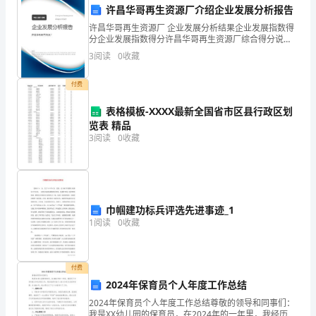
许昌华哥再生资源厂介绍企业发展分析报告
序
许昌华哥再生资源厂 企业发展分析结果企业发展指数得
分企业发展指数得分许昌华哥再生资源厂综合得分说
员，
明：企业发展指数根据企业规模、企业创新、企业风
3
阅读
0
收藏
为社会的发展做出积极的贡献。
险、企业活力四个维度对企业发展情况进行评价。该企
这
业的综合
付费
一
表格模板-XXXX最新全国省市区县行政区划
年
览表 精品
3
阅读
0
收藏
是
充
满
巾帼建功标兵评选先进事迹_1
挑
1
阅读
0
收藏
战
和
付费
2024年保育员个人年度工作总结
成
2024年保育员个人年度工作总结尊敬的领导和同事们：
我是XX幼儿园的保育员，在2024年的一年里，我经历了