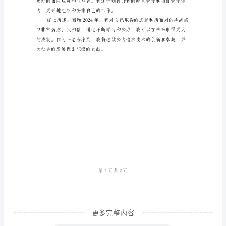
结
随
着
时
间
的
推
移，
2024
信心。
年
已
经
更多完整内容
成