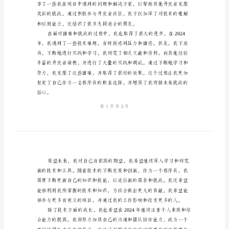
序
员
2024
展望。
年
个
人
总
结
2024
得到了用户的高度赞扬。
年
个
人
总