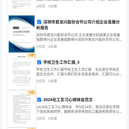
长
许多有意义和充实的工作，现在我将对我个人的工作进
4
阅读
0
收藏
行总结和回顾。在2024年，我主要从以下几个方
的
一
深圳市君龙兴股份合作公司介绍企业发展分
析报告
年。
深圳市君龙兴股份合作公司 企业发展分析结果企业发展
在
指数得分企业发展指数得分深圳市君龙兴股份合作公司
综合得分说明：企业发展指数根据企业规模、企业创
5
阅读
0
收藏
新、企业风险、企业活力四个维度对企业发展情况进行
这
评价。
付费
1500
学校卫生工作汇报_3
字
学校卫生工作汇报学校卫生工作汇报 无论是在学校还
是在社会中，汇报与我们的生活息息相关，汇报可以以
某个具体项目为单位进行汇报，也可以以某个阶段的工
的
0
阅读
0
收藏
作为单位进行汇报，但是，每次要写汇报的时候都无从
下
个
付费
人
2024化工实习心得体会范文
2024化工实习心得体会 年9月24日，我及应用化学两
总
个班的其他同学，跟随系领导来到化工集团有限责任公
司简称株化集团，开始了为期半年的化工实习。 为了
5
阅读
0
收藏
结
让我们早点进入工厂，有足够的时间进一步熟悉工