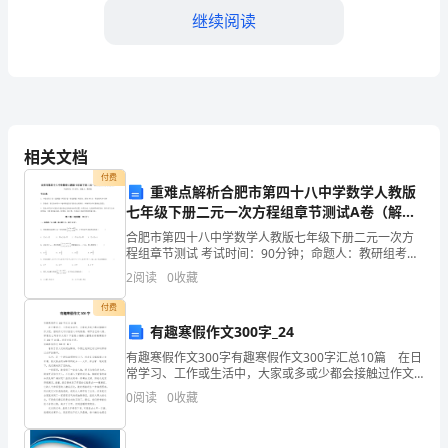
为
继续阅读
了
过
去。
相关文档
对
付费
重难点解析合肥市第四十八中学数学人教版
我
七年级下册二元一次方程组章节测试A卷（解析
来
版）
合肥市第四十八中学数学人教版七年级下册二元一次方
程组章节测试 考试时间：90分钟；命题人：教研组考生
说，
注意：1、本卷分第I卷（选择题）和第Ⅱ卷（非选择题）
2
阅读
0
收藏
两部分，满分100分，考试时间90分钟2、答卷前
作
付费
有趣寒假作文300字_24
为
有趣寒假作文300字有趣寒假作文300字汇总10篇 在日
一
常学习、工作或生活中，大家或多或少都会接触过作文
力，更好地组织和安排自己的工作。
吧，借助作文可以宣泄心中的情感，调节自己的心情。
0
阅读
0
收藏
名
那要怎么写好作文呢？下面是小编精心整理的有趣
程