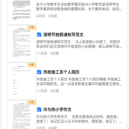
远
关于小学数学生活化教学模式探讨小学数学是培养学生
数学素养和创新思维的重要阶段，对于教师来说，如何
设计生活化教学模式，让学生在学习过程中感受到数学
P
距
4
阅读
0
收藏
的实用性和趣味性，是一个值得探讨的问题。本文将从
PUI
生活化教
付费
离
2
命题点负载不变
清明节放假通知写范文
6.
清明节放假通知写范文 马上就清明小长假了，机智的
输
.
告诉你们这次清明可不是放的小长假哦！那么清明节放
假通知怎么写？下面是瑞文的清明节放假通知怎么写，
11
阅读
0
收藏
21100V50W
电
欢迎阅读参考！ 各二级单位： 根据《国务院办公厅
付费
考
市政施工员个人简历
市政施工员个人简历 市政施工员个人简历模板 市政施工
点
员讲究精炼性，这一点是求职者在编写时最需要注意的
A.
P
仅将滑片向上滑动
一点。 个人信息 性别：男 婚姻状况：已婚 民族：汉 户
11
阅读
0
收藏
籍：四川
2
B.
P
仅将滑片向下滑动
C.20Ω
仅在副线圈电路中并联一个阻值为的电阻
付费
变
冷与热小学作文
D.20Ω
仅在副线圈电路中串联一个阻值为的电阻
冷与热小学优秀作文 当誓言随海风远去时，我知道，
解析
220V
压
该放了；当记忆没入日子的余晖时，我知道，该忘了；
当承诺支离破碎时，我知道，该散了。 一直认为时光
3
阅读
0
收藏