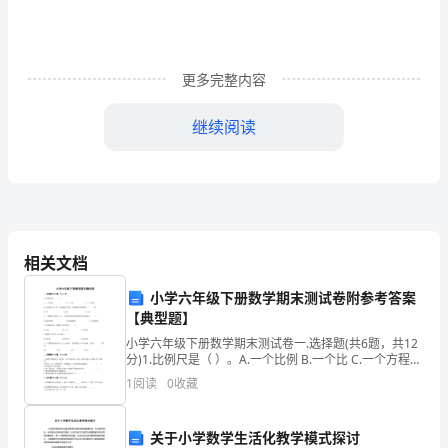
波
传
更多完整内容
感
继续阅读
器
第
2
副线圈输出电压的频率为
A.200Hz
相关文档
讲
副线圈输出电压的有效值为
B.11V
小学六年级下册数学期末测试卷附参考答案
C.
P
向右移动时，变压器原、副线圈的电流都增加
【典型题】
变
D.
P
向右移动时，变压器的输入功率减小
小学六年级下册数学期末测试卷一.选择题(共6题，共12
分)1.比例尺是（ ）。A.一个比例 B.一个比 C.一个方程
解析
T
0.02s
压
2.A地海拔-32米，B地海拔70米，两地海拔
1
阅读
0
收藏
器
关于小学数学生活化教学模式探讨
U
VVB
2