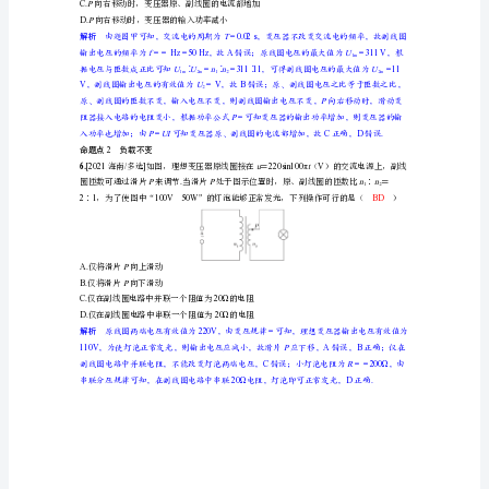
3V
21
电
知，充电电路的输入功率等于变压器的输入功率
.
流
电
磁
研透高考明确方向
振
1
命题点匝数不变
5.
荡
P
与
C
（）
电
磁