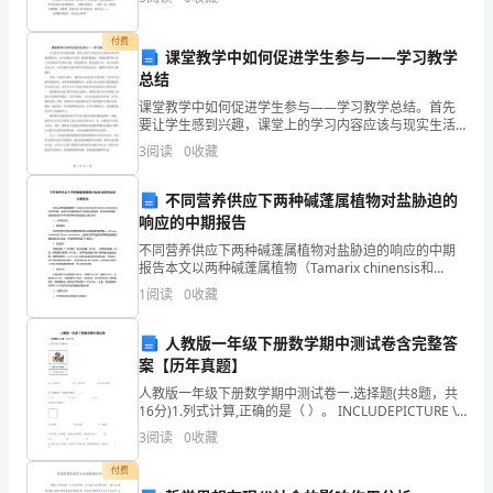
推移，但我的记忆不会老去，谁曾料想昨日笑语，今日
器
付费
课堂教学中如何促进学生参与——学习教学
电
总结
课堂教学中如何促进学生参与——学习教学总结。首先
路
要让学生感到兴趣，课堂上的学习内容应该与现实生活
中的场景相结合。为了达到这个目的，教师需要通过一
3
阅读
0
收藏
些教育软件和互动工具来增加学生的参与感。例如投影
的
仪、课堂
不同营养供应下两种碱蓬属植物对盐胁迫的
响应的中期报告
动
不同营养供应下两种碱蓬属植物对盐胁迫的响应的中期
报告本文以两种碱蓬属植物（Tamarix chinensis和
态
Tamarix ramosissima）为研究对象，探讨在不同营养
1
阅读
0
收藏
供应下对盐胁迫的响应。本
分
人教版一年级下册数学期中测试卷含完整答
案【历年真题】
析
人教版一年级下册数学期中测试卷一.选择题(共8题，共
16分)1.列式计算,正确的是（ ）。 INCLUDEPICTURE \d
考
"C:\\Users\\ADMINI~1\\AppData\\Lo
3
阅读
0
收藏
点
付费