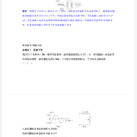
复
原理图
习
R
不变，负载变化
讲
义
分析流程
第
十
0.2s0.05V
三
3
V
章
等于
交
变
解析
Tf
0.2s5Hz