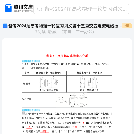
备
备考2024届高考物理一轮复习讲义第十三章交变电流电磁振荡与电磁波传感器第2讲变压器远距离输电考点2变压器电路的动态分析
考
备考2024届高考物理一轮复习讲义第十三章交变电流电磁振荡与电磁波传感器第2讲变压器远距离输电考点2变压器电路的动态分析
付费
2024
3
阅读
收藏
（
来自
：
三一办公
）
届
高
考
物
理
一
系）；二是要遵循欧姆定律
.
轮
类型
匝数比不变，负载电阻变