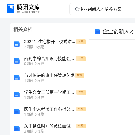
企
业
相关文档
企业创新人才
创
2024年住宅楼开工仪式讲话模板
付费
新
2
阅读
0
收藏
西药学综合知识与技能强化卷答案第47套
人
付费
0
阅读
0
收藏
才
与时俱进的班主任管理艺术
一
付费
1
阅读
0
收藏
培
学生会女工部第一学期工作计划范文
付费
1
阅读
0
收藏
养
医生个人考核工作心得总结优秀范文
付费
方
1
阅读
0
收藏
关于到任时间的英语面试句子
付费
案
3
阅读
0
收藏