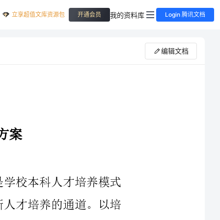
立享超值文库资源包
我的资料库
开通会员
Login 腾讯文档
编辑文档