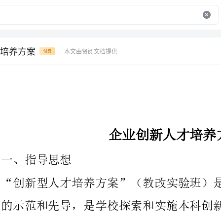
培养方案
本文由贤阅文档提供
付费
企业创新人才培养方案
、指导思想
“创新型人才培养方案”（教改实验班）是学校本科人才培养模式
的示范和先导，是学校探索和实施本科创新人才培养的通道。以培
养具有“根底实，素质高、能力强、复合型”的创新型、复合型经
济或工程技术人才为目标，以优势学科专业为依托，本着“尊重个
性，因材施教，加强复合，强化能力”的原那么，制订个性化培养