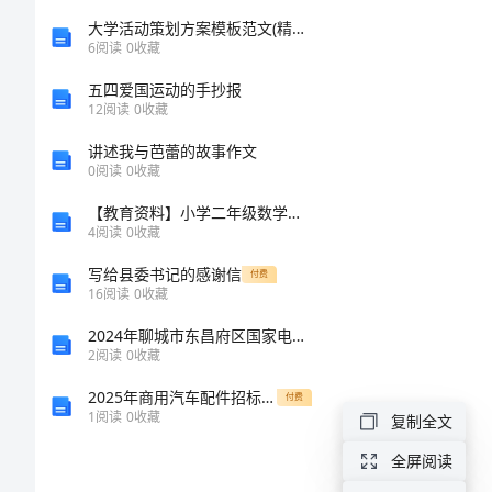
企
大学活动策划方案模板范文(精品12篇)
6
阅读
0
收藏
业
校
五四爱国运动的手抄报
创
二
12
阅读
0
收藏
新
讲述我与芭蕾的故事作文
0
阅读
0
收藏
人
【教育资料】小学二年级数学教案：求减法算式中的未知数
才
4
阅读
0
收藏
培
三
写给县委书记的感谢信
付费
养
16
阅读
0
收藏
(一)原那么
方
2024年聊城市东昌府区国家电网招聘之金融类考试题库及答案（名校卷）
2
阅读
0
收藏
案
2025年商用汽车配件招标采购合同
付费
一、
1
阅读
0
收藏
复制全文
指
全屏阅读