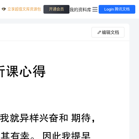
立享超值文库资源包
我的资料库
开通会员
Login 腾讯文档
编辑文档