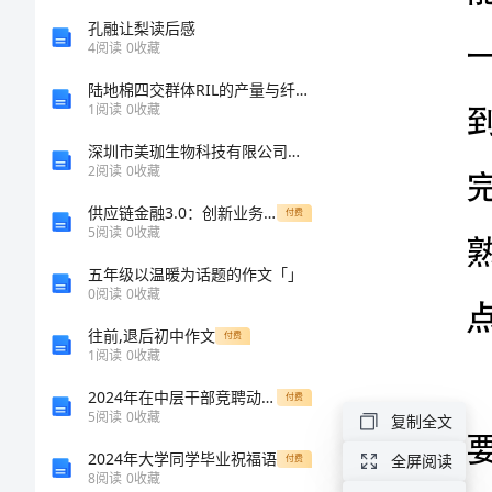
数
孔融让梨读后感
4
阅读
0
收藏
的
陆地棉四交群体RIL的产量与纤维品质QTL定位和轮回选择群体的评价的任务书
熟
1
阅读
0
收藏
悉》
深圳市美珈生物科技有限公司介绍企业发展分析报告
听
2
阅读
0
收藏
课
供应链金融3.0：创新业务模式及案例分析报告
付费
5
阅读
0
收藏
心
五年级以温暖为话题的作文「」
得
0
阅读
0
收藏
自
往前,退后初中作文
付费
1
阅读
0
收藏
从
2024年在中层干部竞聘动员会上讲话范文
得
付费
5
阅读
0
收藏
复制全文
知
2024年大学同学毕业祝福语
全屏阅读
付费
王
8
阅读
0
收藏