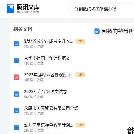
倒
数
相关文档
倒数的熟悉听
的
湖北省咸宁市成考专升本2022-2023年计算机基础预测卷含答案
付费
熟
2
阅读
0
收藏
大学生社团工作计划范文
悉
1
阅读
0
收藏
听
2023年蚌埠地区景观设计师职位薪酬调查报告
付费
3
阅读
0
收藏
课
2023年六年级语文试卷
8
阅读
0
收藏
心
永康市婵真贸易有限公司介绍企业发展分析报告
得
2
阅读
0
收藏
幼儿园英语特色教学计划新版
付费
《倒
2
阅读
0
收藏