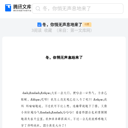
冬，
冬，你悄无声息地来了
你
冬，你悄无声息地来了
付费
悄
3
阅读
收藏
（
来自
：
第一文库网
）
无
声
息
地
来
了
冬，