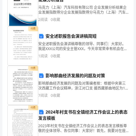
入
马克力（上海）汽车科技有限公司 企业发展分析结果企
冬
业发展指数得分企业发展指数得分马克力（上海）汽车
科技有限公司综合得分说明：企业发展指数根据企业规
了
2
阅读
0
收藏
模、企业创新、企业风险、企业活力四个维度对企业发
展情
付费
呢？！”
安全述职报告会演讲稿简短
我
安全述职报告会演讲稿尊敬的领导、同事们：大家好。
我是XXX公司的安全主管XXX，今天非常荣幸有机会在这
妈
里向大家汇报我们公司的安全工作情况。在过去的一年
1
阅读
0
收藏
里，我和我的团队一直致力于打造一个安全、舒适的工
妈
作
付费
喃
影响那曲经济发展的问题及对策
喃
影响那曲经济发展的问题及对策编者按：根据中央第三
次西藏工作会议精神，浙江对口支 援西藏那曲地区为10
发现3：人们的变化
年时间，目前浙江首批援藏干部三年期 满归来，第二批
地
7
阅读
0
收藏
援藏干部已启程。今天我们特编发此文，以飨 关心援藏
说，
付费
2024年村支书在全镇经济工作会议上的表态
不
发言模板
过
2023年村支书在全镇经济工作会议上的表态发言模板尊
敬的全体领导、各位同事：大家好！首先，我要对在座
的各位领导和同事表示衷心的感谢，感谢你们一直以来