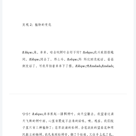
你
悄
无
声
息
地
来
了
dash;
—”
穿了件鸭绒袄，因为真是太冷了！
大
家
一