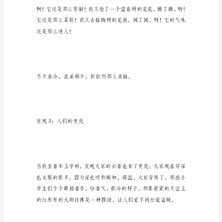
出
大
发现2：植物的变化
门，
便
哈
出
一
口
热
气，
为
自
己