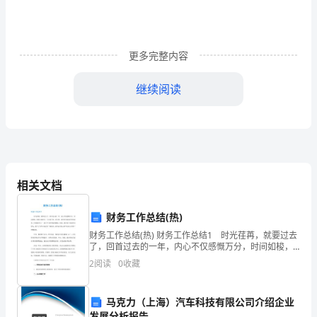
取
暖。
更多完整内容
“哎
继续阅读
呀！
我
怎
么
相关文档
没
发
财务工作总结(热)
财务工作总结(热) 财务工作总结1 时光荏苒，就要过去
现
了，回首过去的一年，内心不仅感慨万分，时间如梭，
转眼又将跨过一个年度之坎，回首望，虽然没有轰轰烈
已
2
阅读
0
收藏
烈的战果，但也算经历了一段不平凡的考验和磨砺，按
经
还是那么迷人！
马克力（上海）汽车科技有限公司介绍企业
发展分析报告