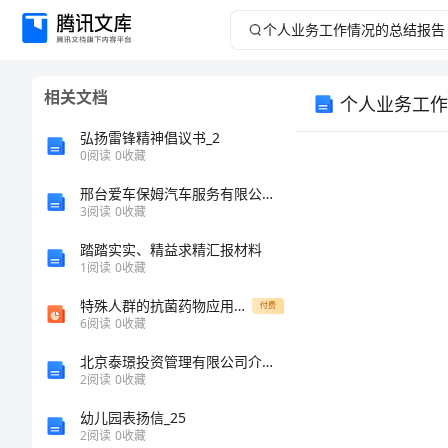
个
人
相关文档
个人业务工作
业
弘扬雷锋精神倡议书_2
务
0
阅读
0
收藏
邢台爱车保姆汽车服务有限公司介绍企业发展分析报告
工
3
阅读
0
收藏
作
踏踏实实、精益求精汇报材料
1
阅读
0
收藏
情
特殊人群的抗菌药物应用修改
付费
6
阅读
0
收藏
况
北京泰璟投资管理有限公司介绍企业发展分析报告
的
2
阅读
0
收藏
欢迎阅读!
幼儿园表扬信_25
总
2
阅读
0
收藏