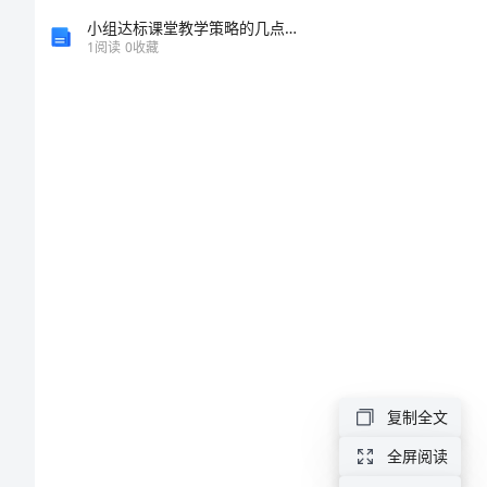
结
小组达标课堂教学策略的几点思考
1
阅读
0
收藏
报
告
个
人
业
务
工
作
情
复制全文
况
全屏阅读