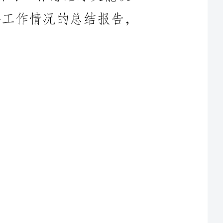
工作已经有四个年初了。
深有感觉。从必定意义上
者的告成转型，同时有了
的成长有多敏捷，但我能
真正意义上在走向成熟与