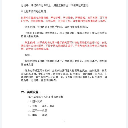
则
10
相
授予奖杯。
关
事
宜
一、
五、比赛规则
活
15
、每队上场人。其中一人为守门员。
动
时
3
间：
具
1
体
见