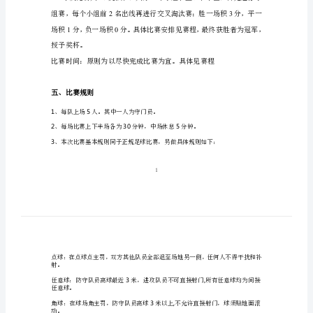
二、活动地点：
关
科学岛附属中学操场
事
三、参赛办法：
宜.doc
五
可以参加，每队6-12人。
人
（三）无特殊情况不允许擅自退出比赛。
制
（四）如遇到雨天停赛，比赛时间顺延。
足
球
四、比赛方式：
比
164
赛
规