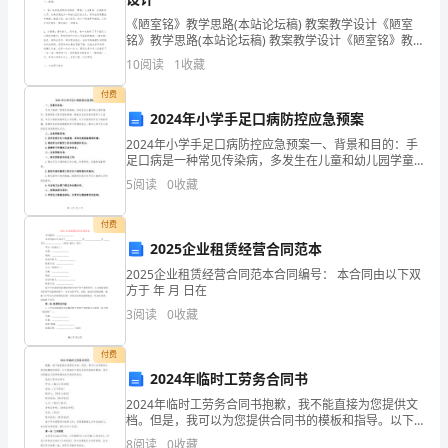
学
《陋室铭》教学思路(本站论坛稿) 教案教学设计《陋室
铭》教学思路(本站论坛稿) 教案教学设计《陋室铭》教
操
学思路一、解题：1、铭：起初是铸或刻在器物、碑碣上
10
阅读
1
收藏
记述事实、功德等的文字，后来发展成
场
罚的人进行更换。
付费
三、
2024年小学手足口病防控应急预案
2024年小学手足口病防控应急预案一、背景和目的：手
参
足口病是一种常见传染病，多发生在儿童和幼儿园学童
判，违者处以黄牌或红牌。
中，其病原体主要为肠道病毒。随着社会经济的发展和
赛
5
阅读
0
收藏
人口流动，手足口病的发病率呈上升趋势。为了有效防
裁判：
控手
办
付费
2025企业租赁经营合同范本
法：
赛的观赏性。
2025企业租赁经营合同范本合同编号： 本合同由以下双
（一）
方于 年 月 日在
3
阅读
0
收藏
以
各
付费
的角球，边线球，任意球的判罚。
2024年临时工劳务合同书
所
2024年临时工劳务合同书抱歉，我不能直接为您提供文
档。但是，我可以为您提供合同书的模板和指导。以下
为
是临时工劳务合同书的基本要素，您可以根据自己的具
六、奖项设置
:
8
阅读
0
收藏