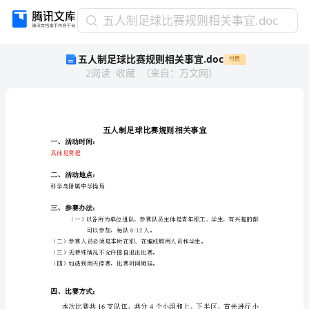
五
五人制足球比赛规则相关事宜.doc
人
五人制足球比赛规则相关事宜.doc
付费
制
2
阅读
收藏
（
来自
：
万文网
）
足
球
比
赛
规
一、活动时间：
则
具体见赛程
相