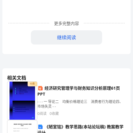
赛
程
二、
更多完整内容
活
继续阅读
动
地
射。
点：
任意球。
科
相关文档
学
付费
经济研究管理学与财务知识分析原理61页
动。
岛
PPT
- - - 一 导论二 均衡价格理论三 消费者行为理论四、
附
市场失灵 - -
本次比赛没有越位规则。
0
阅读
0
收藏
属
中
《陋室铭》教学思路(本站论坛稿) 教案教学
5
设计