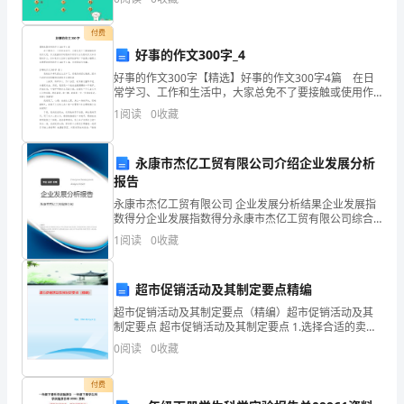
群
付费
众
好事的作文300字_4
好事的作文300字【精选】好事的作文300字4篇 在日
表
常学习、工作和生活中，大家总免不了要接触或使用作
文吧，作文根据写作时限的不同可以分为限时作文和非
达
1
阅读
0
收藏
限时作文。你知道作文怎样才能写的好吗？下面是小
节
永康市杰亿工贸有限公司介绍企业发展分析
日
报告
永康市杰亿工贸有限公司 企业发展分析结果企业发展指
喜
数得分企业发展指数得分永康市杰亿工贸有限公司综合
得分说明：企业发展指数根据企业规模、企业创新、企
庆
1
阅读
0
收藏
业风险、企业活力四个维度对企业发展情况进行评价。
该企
之
超市促销活动及其制定要点精编
情
超市促销活动及其制定要点（精编）超市促销活动及其
制定要点 超市促销活动及其制定要点 1.选择合适的卖
的
场。 （1）店方必须有较强烈的合作意愿，愿意配合厂方
0
阅读
0
收藏
促销、备货、陈列、让利、宣传、定价等；
传
付费
统