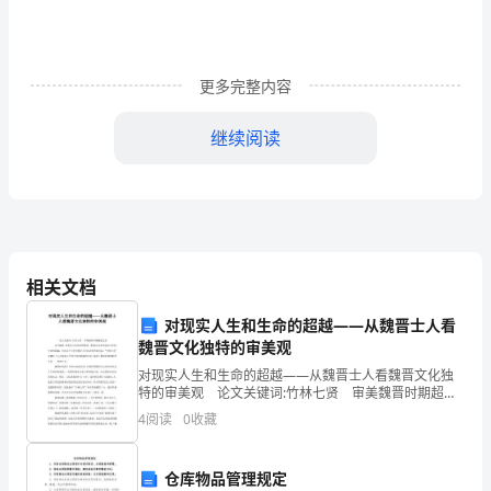
全
镇
广
更多完整内容
大
继续阅读
团
员
青
年、
相关文档
农
对现实人生和生命的超越——从魏晋士人看
魏晋文化独特的审美观
民
对现实人生和生命的超越——从魏晋士人看魏晋文化独
朋
特的审美观 论文关键词:竹林七贤 审美魏晋时期超脱
县”建设作出应有的贡献。
之美 论文摘要:审美是人性追求的极致。特别是寻求对
4
阅读
0
收藏
友
现实人生和生命的超越，更是各个历史时期文人
们：
仓库物品管理规定