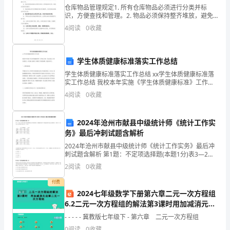
春
仓库物品管理规定1. 所有仓库物品必须进行分类并标
识，方便查找和管理。2. 物品必须保持整齐堆放，避免
杂乱无章的摆放方式。3. 所有物品必须进行编号或者标
节
4
阅读
0
收藏
签，以方便追踪和记录。4. 物品进出仓库必须经
将
至，
学生体质健康标准落实工作总结
学生体质健康标准落实工作总结 xx学生体质健康标准落
燃
实工作总结 我校本年实施《学生体质健康标准》工作现
已结束。经过全校上下的共同努力，在实施《标准》中
4
阅读
0
收藏
放
取得了可喜的成绩。现总结如下： 一、健全组织和 学
烟
2024年沧州市献县中级统计师《统计工作实
花
务》最后冲刺试题含解析
2024年沧州市献县中级统计师《统计工作实务》最后冲
爆
刺试题含解析 第1题：不定项选择题(本题1分)表3—2是
已公布的2006年我国国际收支平衡表简表，请根据此表
2
阅读
0
收藏
竹
在下列备选答案中选出正确答案。(2006
付费
是
2024七年级数学下册第六章二元一次方程组
6.2二元一次方程组的解法第3课时用加减消元法
人
解二元一次方程组作业课件新版冀教版
- - - - - 冀教版七年级下 - 第六章 二元一次方程组
民
0
阅读
0
收藏