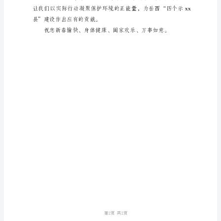
节
期
间
不
放
烟
花
爆
竹
的
倡
议
书