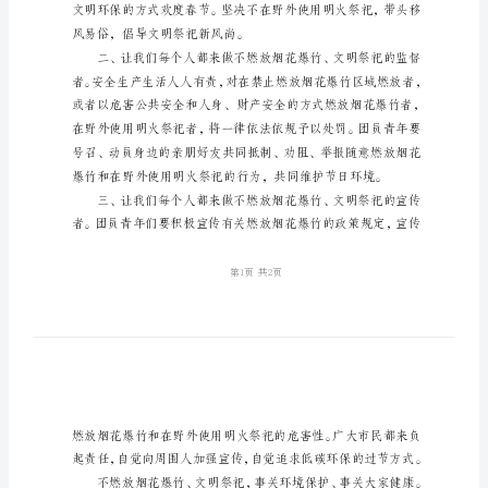
花
爆
竹
的
平安、健康的春节，我们倡议：
倡
议
书
关
于
春
风易俗，倡导文明祭祀新风尚。