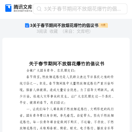
3
3关于春节期间不放烟花爆竹的倡议书
关
3关于春节期间不放烟花爆竹的倡议书
付费
于
3
阅读
收藏
（
来自
：
文库吧
）
春
节
期
间
不
放
烟