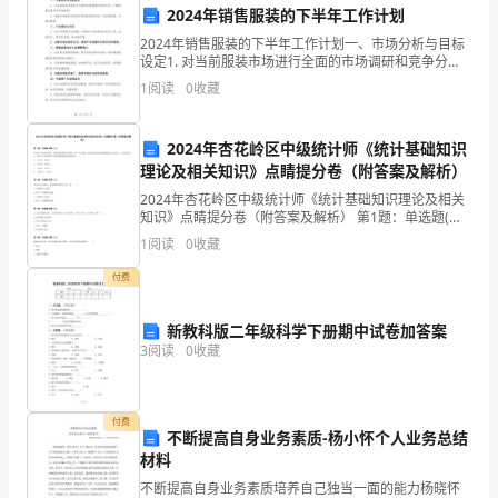
背
2024年销售服装的下半年工作计划
景
2024年销售服装的下半年工作计划一、市场分析与目标
设定1. 对当前服装市场进行全面的市场调研和竞争分
和
析，了解消费者需求和市场趋势。2. 根据市场调研结果
1
阅读
0
收藏
全，并持续提高服务质量。
制定明确的销售目标，包括销售额、市场份额等。二
职
第二部分：工作表现
2024年杏花岭区中级统计师《统计基础知识
责：
理论及相关知识》点睛提分卷（附答案及解析）
简
2024年杏花岭区中级统计师《统计基础知识理论及相关
知识》点睛提分卷（附答案及解析） 第1题：单选题(本
要
题1分)企业生产环保垃圾袋，包装标准是每包平均装
1
阅读
0
收藏
100 个垃圾袋。假定每包的垃圾袋数量服从正态
介
付费
绍
新教科版二年级科学下册期中试卷加答案
面，仍有待改进。
校
3
阅读
0
收藏
车
跟
付费
不断提高自身业务素质-杨小怀个人业务总结
第三部分：团队合作
材料
车
不断提高自身业务素质培养自己独当一面的能力杨晓怀