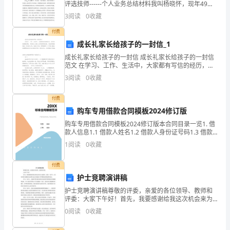
的
评选技师------个人业务总结材料我叫杨晓怀，现年49
岁，生于1963年，是中国水电建设集团十五工程局有限
3
阅读
0
收藏
背
公司第三工程公司员工，现就职于中水十五局有限
付费
景
成长礼家长给孩子的一封信_1
和
成长礼家长给孩子的一封信 成长礼家长给孩子的一封信
范文 在学习、工作、生活中，大家都有写信的经历，对
职
书信很是熟悉吧，书信是人们是人们传递传递信息、交
3
阅读
0
收藏
流思想感情的一种交际工具。还是对书信一
责。
付费
2.
购车专用借款合同模板2024修订版
购车专用借款合同模板2024修订版本合同目录一览1. 借
工
款人信息1.1 借款人姓名1.2 借款人身份证号码1.3 借款
人联系方式1.4 借款人住址2. 贷款人信息2.1 贷款人名称
作
1
阅读
0
收藏
2.2 贷款人地址2
目
付费
护士竞聘演讲稿
标：
护士竞聘演讲稿尊敬的评委，亲爱的各位领导、教师和
明
评委：大家下午好！首先，我要感谢给我这次机会来为
大家演讲。我是一名护士，我非常荣幸能够在这里和大
0
阅读
0
收藏
确
家分享我对于护理职业的热爱和信念。作为一名护士，
我始终坚