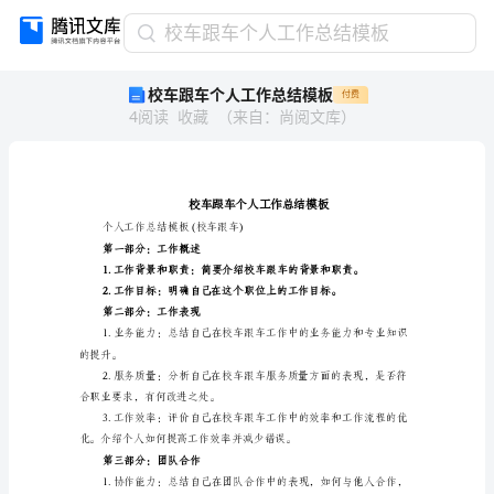
校
校车跟车个人工作总结模板
车
校车跟车个人工作总结模板
付费
跟
4
阅读
收藏
（
来自
：
尚阅文库
）
车
个
人
工
作
总
个人工作总结模板(校车跟车)
第一部分：工作概述
结