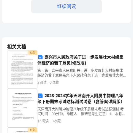
继续阅读
车)
第
一
第五部分：问题和建议
部
相关文档
分：
问题。
付费
嘉兴市人民政府关于进一步发展壮大村级集
工
体经济的若干意见[修改版]
作
第一篇：嘉兴市人民政府关于进一步发展壮大村级集体
第六部分：总结和感想
经济的若干意见嘉兴市人民政府关于进一步发展壮大村
概
级集体经济的若干意见各县（市、区）人民政府，市政
3
阅读
0
收藏
府各部门、直属各单位： 为进一步发展壮大村级集体经
济，促
述
2023-2024学年天津南开大附属中物理八年
1.
级下册期末考试达标测试试卷（含答案详解版）
示例：
天津南开大附属中物理八年级下册期末考试达标测试 考
工
试时间：90分钟；命题人：教研组考生注意：1、本卷分
第一部分：工作概述
第I卷（选择题）和第Ⅱ卷（非选择题）两部分，满分100
作
16
阅读
0
收藏
分，考试时间90分钟2、答卷前，考生务必用0
付费