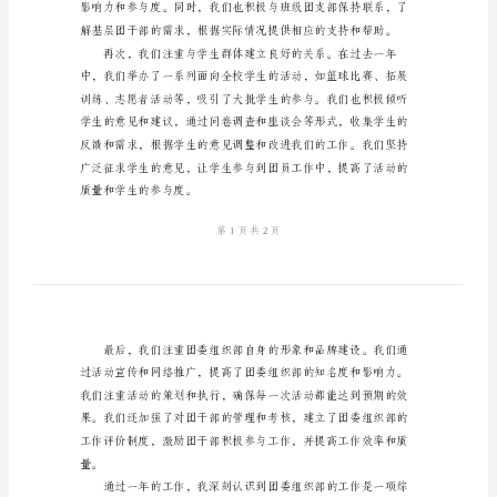
结
2024
年
团
委
组
织
部
个
人
总
结