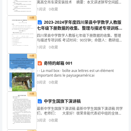
离高空吊车梁安装技术 摘要：本文讲述狭窄空间超长
建
距离高空吊车梁安装技术操作方便，能够保证吊装质量
1
阅读
0
收藏
与安全，适宜推广。 关键词：狭窄空间；高空吊车梁
设
付费
2023-2024学年度四川荣县中学数学人教版
和
七年级下册数据的收集、整理与描述专项训练试
题（含解析）
四川荣县中学数学人教版七年级下册数据的收集、整理
自
与描述专项训练 考试时间：90分钟；命题人：教研组考
生注意：1、本卷分第I卷（选择题）和第Ⅱ卷（非选择
1
阅读
0
收藏
身
题）两部分，满分100分，考试时间90分钟2、答卷
付费
能
奇特的邮箱 001
力
- - La mail box - boîte aux lettres est un élément
important dans le paysageaméricai
的
0
阅读
0
收藏
提
付费
升。
中学生国旗下演讲稿
最新中学生国旗下演讲稿 最新中学生国旗下演讲稿 同学
在
们，老师们： 大家好！很荣幸能代表初中组的全体老
师在这里发言。 前段时间有人问我，你们学校一直没
过
3
阅读
0
收藏
有校长，你们会不会就不好好上课，应付差事啊。