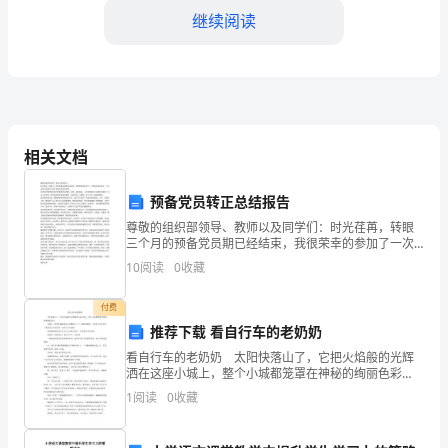
织
继续阅读
部
工
作，
我
相关文档
个
预备党员转正总结报告
人
尊敬的组织部领导、教师以及同学们：时光荏苒，转眼
三个月的预备党员期已经结束，我很荣幸的参加了一次
总
预备党员的转正，今天我站在这里向大家汇报我的体会
10
阅读
0
收藏
和收获。本次转正程序是对我们预备党员在思想、品
结
量。
德、组织观
付费
了
推荐下载 看自行车的老奶奶
看自行车的老奶奶 太阳快落山了，它把火焰般的光辉
以
洒在这座小城上，整个小城都笼罩在神秘的绚丽色彩
中。 马路上，各种车辆响着长长的喇叭声，飞一般地
下
1
阅读
0
收藏
奔驰着；下班的人们汇成了一条条自行车的河流，向各
个方
几