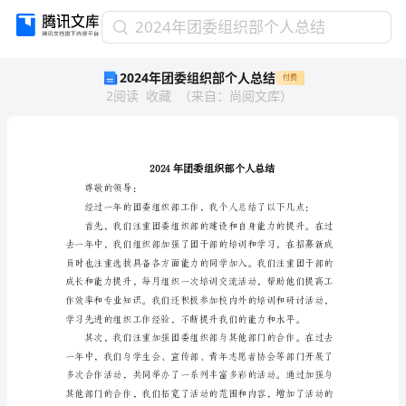
2024
2024年团委组织部个人总结
年
2024年团委组织部个人总结
付费
团
2
阅读
收藏
（
来自
：
尚阅文库
）
委
组
织
部
个
人
尊敬的领导：
总