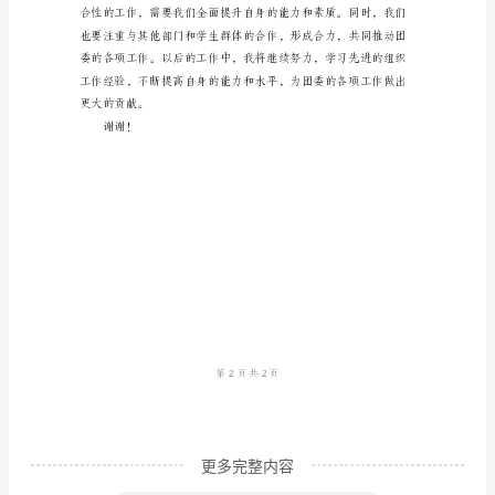
尊
敬
的
领
导：
经
过
一
质量和学生的参与度。
年
的
团
委
更多完整内容
组