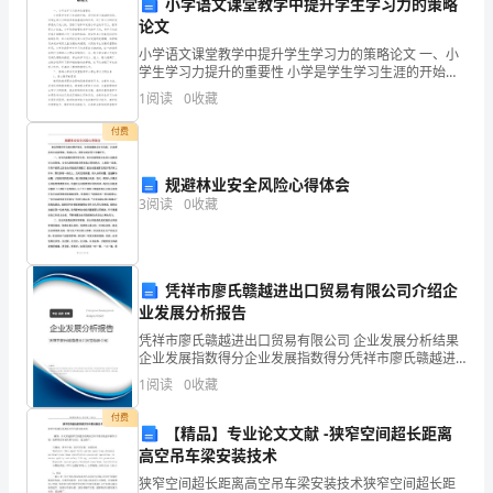
小学语文课堂教学中提升学生学习力的策略
点：
论文
小学语文课堂教学中提升学生学习力的策略论文 一、小
首
学生学习力提升的重要性 小学是学生学习生涯的开始，
更大的贡献。
是打好学习基础的阶段，对学生学习力的培养有着基础
先，
1
阅读
0
收藏
性的作用。对于学习力的研究都是关于成人
谢谢！
我
付费
们
规避林业安全风险心得体会
3
阅读
0
收藏
注
重
团
凭祥市廖氏赣越进出口贸易有限公司介绍企
业发展分析报告
委
凭祥市廖氏赣越进出口贸易有限公司 企业发展分析结果
企业发展指数得分企业发展指数得分凭祥市廖氏赣越进
组
出口贸易有限公司综合得分说明：企业发展指数根据企
1
阅读
0
收藏
业规模、企业创新、企业风险、企业活力四个维度对企
织
业发
付费
【精品】专业论文文献 -狭窄空间超长距离
部
高空吊车梁安装技术
的
狭窄空间超长距离高空吊车梁安装技术狭窄空间超长距