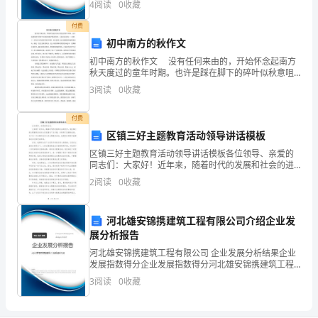
诗
4
阅读
0
收藏
模、企业创新、企业风险、企业活力四个维度对企业发
展情
歌
付费
初中南方的秋作文
的
初中南方的秋作文 没有任何来由的，开始怀念起南方
秋天度过的童年时期。也许是踩在脚下的碎叶似秋意咀
眼
嚼声般的清响，让我才意识到——深秋了。没有北方寒
3
阅读
0
收藏
意的肆虐和突然，南方的秋天总是缓缓软软地飘来凉
光
付费
观
区镇三好主题教育活动领导讲话模板
察
区镇三好主题教育活动领导讲话模板各位领导、亲爱的
同志们：大家好！近年来，随着时代的发展和社会的进
步，我区镇三好主题教育活动在全区范围内广泛开展，
周
2
阅读
0
收藏
并取得了显著的成效。为了进一步加强和改进三好主题
教育活动
围
河北雄安锦携建筑工程有限公司介绍企业发
事
展分析报告
物，
河北雄安锦携建筑工程有限公司 企业发展分析结果企业
发展指数得分企业发展指数得分河北雄安锦携建筑工程
有限公司综合得分说明：企业发展指数根据企业规模、
大
3
阅读
0
收藏
企业创新、企业风险、企业活力四个维度对企业发展情
况进
胆