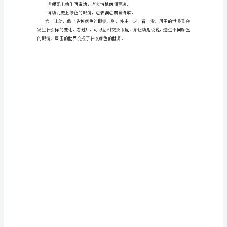
帮
助
为什么会变成绿色的世界的呢？
三、出示绿色眼镜，引出课题。
幼
儿
理
解
诗
东西？幼儿回答
()
歌
的
画
面
内
容，