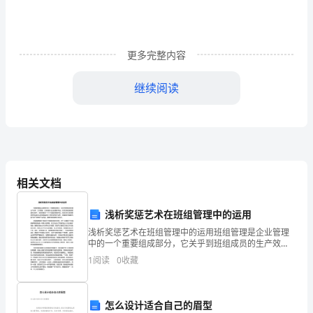
体
验
更多完整内容
诗
继续阅读
歌
所
”
展
掉绿色眼镜后看到的不同世界。
示
五、教师指导幼儿边表演边朗诵诗歌。
相关文档
的
幼儿跟学两遍诗歌。
大
浅析奖惩艺术在班组管理中的运用
浅析奖惩艺术在班组管理中的运用班组管理是企业管理
自
中的一个重要组成部分，它关乎到班组成员的生产效
率、工作质量，以及班组与企业的整体利益。在切实推
1
阅读
0
收藏
然
动班组管理的过程中，奖惩制度是一个不可或缺的管理
手段。奖惩
的
怎么设计适合自己的眉型
的眼镜，周围的世界变成