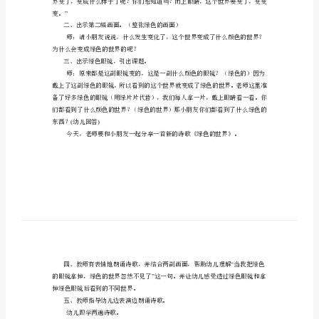
情绪。
班
2
语
3
言
活动准备：
《绿
1“”
．幼儿操作材料绿色的世界，
色
2
．绿色眼
的
活动过程：
世
一、
界》
活
动
“
目
标：
”
变。
1．