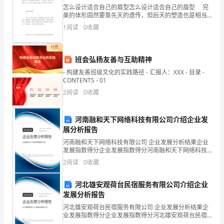
美
怎么设计适合自己的眉型怎么设计适合自己的眉型 完
美的体形固然要靠先天的遗传，但后天的塑造也是相当
和
重要的。长期的健体护身、饮食合理、性情宽容豁达，
1
阅读
0
收藏
将有利于长久地保持良好的形体。 下面YJBYS
欢
付费
快
班会弘扬友善与互助精神
的
- 构建友善班级文化的实践路径 - 汇报人：XXX - 目录 -
CONTENTS - 01
情
2
阅读
0
收藏
绪。
河南融和天下网络科技有限公司介绍企业发
2．
展分析报告
引
河南融和天下网络科技有限公司 企业发展分析结果企业
发展指数得分企业发展指数得分河南融和天下网络科技
导
有限公司综合得分说明：企业发展指数根据企业规模、
2
阅读
0
收藏
企业创新、企业风险、企业活力四个维度对企业发展情
幼
况进
河北雄安观荷台民宿服务有限公司介绍企业
儿
发展分析报告
河北雄安观荷台民宿服务有限公司 企业发展分析结果企
用
业发展指数得分企业发展指数得分河北雄安观荷台民宿
服务有限公司综合得分说明：企业发展指数根据企业规