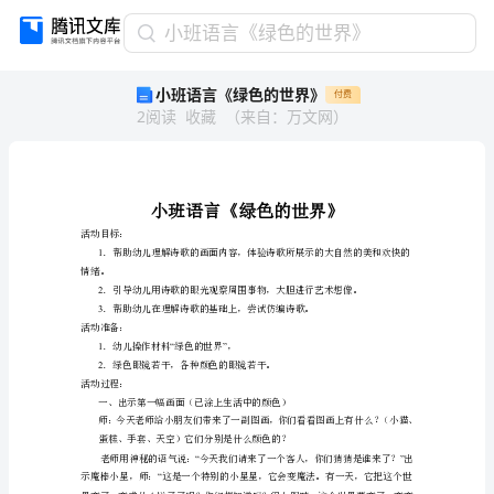
小
小班语言《绿色的世界》
班
小班语言《绿色的世界》
付费
语
2
阅读
收藏
（
来自
：
万文网
）
言
《绿
色
的
世
界》
活动目标：
1
小