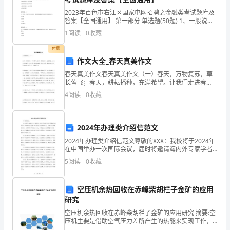
到
2023年百色市右江区国家电网招聘之金融类考试题库及
帮
答案【全国通用】 第一部分 单选题(50题) 1、一般说
激。
来，企业经济利润与会计利润的数量关系是()。A.经济利
1
阅读
0
收藏
助
润＞会计利润B.经济利润=会计利
付费
之
作文大全_春天真美作文
后，
春天真美作文春天真美作文（一）春天，万物复苏，草
长莺飞；春天，耕耘播种，充满希望。让我们走进春
而
同努力，齐心营造和谐文明的校园。
天，感受那个和煦的春风，蒙蒙细雨，暖洋洋的太阳；
4
阅读
0
收藏
感受着泥土的芳香，花草的芬芳。我放眼望去，一棵高
表
大
达
2024年办理类介绍信范文
2024年办理类介绍信范文尊敬的XXX：我校将于2024年
感
在中国举办一次国际会议，届时将邀请海内外专家学者
共同探讨某一领域的前沿技术和理论，以推动该领域的
谢
5
阅读
0
收藏
发展。为了顺利举办此次会议，并保证会议的高质量
之
空压机余热回收在赤峰柴胡栏子金矿的应用
情
研究
空压机余热回收在赤峰柴胡栏子金矿的应用研究 摘要:空
的
压机主要是借助空气压力差所产生的热能来实现工作，
将势能转化为热能，产生热源。但是当下空压机热源的