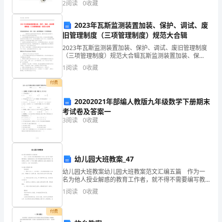
信
2
阅读
0
收藏
使用率却并不
函。
2023年瓦斯监测装置加装、保护、调试、废
旧管理制度（三项管理制度）规范大合辑
格
2023年瓦斯监测装置加装、保护、调试、废旧管理制度
式：
（三项管理制度）规范大合辑瓦斯监测装置加装、保
护、调试、废旧管理制度（三项管理制度）一、为确保
1
阅读
0
收藏
1.
安全监控系统的平衡运转，搞好系统的加装保护工作，
特制订
付费
称
20202021年部编人教版九年级数学下册期末
谓。
考试卷及答案一
3
阅读
0
收藏
2.
说
明
幼儿园大班教案_47
幼儿园大班教案幼儿园大班教案范文汇编五篇 作为一
为
名为他人授业解惑的教育工作者，就不得不需要编写教
案，教案是教材及大纲与课堂教学的纽带和桥梁。教案
什
1
阅读
0
收藏
要怎么写呢？以下是小编精心整理的幼儿园大班教案5
篇，
么
付费