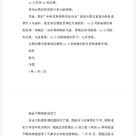
么
写
感
格式：
谢
1.称谓。
信
2.说明为什么要感谢。
的
范
3.再次表示致谢、问候。
文
4.署名、日期。
感
范例：
谢
感谢信
信：
xx公司并xx总经理：
感
首先让我们向您致以衷心
谢