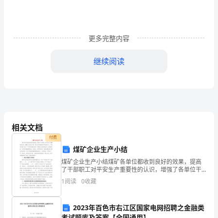
邀
请、
更多完整内容
接
继续阅读
待、
拾金不昧感谢信范文
慰
问，
收
相关文档
到
付费
礼
煤矿企业生产小结
煤矿企业生产小结煤矿各单位都收到良好的效果，提高
品
了干部职工对平安生产重要性的认识，增强了各单位干
部、职工的平安意识和平安责任心，平安责任重于泰山”
1
阅读
0
收藏
及
平安责任重在落实”等意识已经逐渐成为人们普遍共识，
各项
得
2023年百色市右江区国家电网招聘之金融类
考试题库及答案【全国通用】