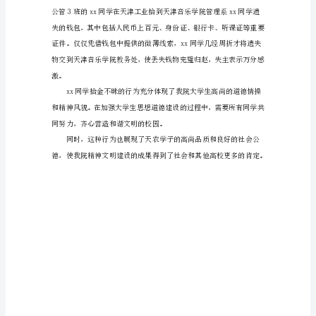
信
是
受
到
对
方
某
此致
种
敬礼
恩
分团
惠，
x年x月x日
如
受
到