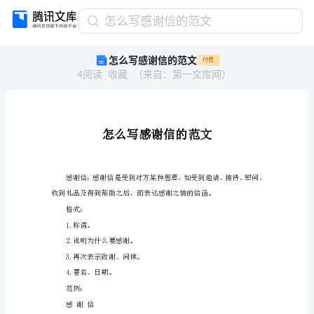
怎
怎么写感谢信的范文
么
怎么写感谢信的范文
付费
写
4
阅读
收藏
（
来自
：
第一文库网
）
感
谢
信
的
范
文
怎