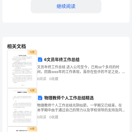
稿
继续阅读
亲
爱
的
师
相关文档
三、防火安全
生
付费
6文员年终工作总结
们：
文员年终工作总结 进入公司至今，已有xx个多月的时
间，回首xxxx年的工作表现，虽存在些许的不足之处，
大
但总体的付出，还是获得了不少收益，现就xx年的工作
6
阅读
0
收藏
情况，做如下总结： 一、工作中的
家
付费
好！
物理教师个人工作总结精选
在
物理教师个人工作总结光阴似箭，一学期又已结束，在
本学期中由于通过自己的努力以及学校领导的支持及同
这
仁们的典力相助下，取得了一些成绩,但也存在着一些不
0
阅读
0
收藏
足。现小结如下：一、思想上努力学习党的××大精神，
四、个人安全
坚决
个
付费