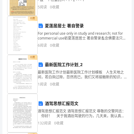
谢谢大家！
一
5
阅读
0
收藏
年
付费
夏莲居居士 著自警录
一
For personal use only in study and research; not for
度
commercial use蚄夏莲居居士 著自警录蚃念佛要法只有
一念真诚，勿间断勿分别而已。
6
阅读
0
收藏
的
清
付费
最新医院工作计划_2
明
最新医院工作计划最新医院工作计划模板 人生天地之
间，若白驹过隙，忽然而已，我们又将接触新的知识，
节。
学习新的技能，积累新的经验，来为今后的学习制定一
1
阅读
0
收藏
份计划。你所接触过的计划都是什么样子的呢？下面是
清
小
明
酒驾思想汇报范文
节
酒驾思想汇报范文 酒驾思想汇报范文 尊敬的交警同志：
你好！ 关于我酒后驾驶的行为，几天来，我认真反
是
思，深刻自剖，为自己的行为感到了深深地愧疚和不
132
阅读
0
收藏
安，在此，我谨向各位做出深刻检讨，并将我几天来
中