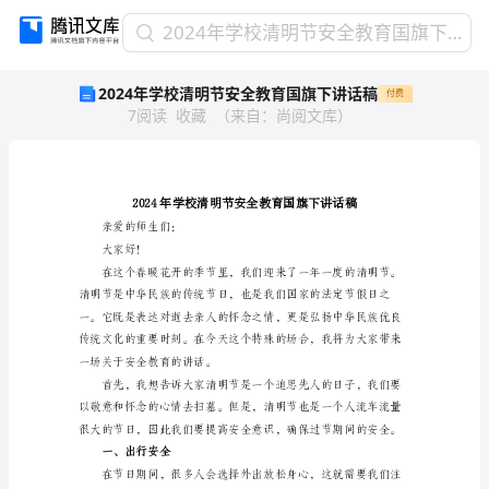
2024
2024年学校清明节安全教育国旗下讲话稿
年
2024年学校清明节安全教育国旗下讲话稿
付费
学
7
阅读
收藏
（
来自
：
尚阅文库
）
校
清
明
节
安
全
亲爱的师生们：
教
大家好！