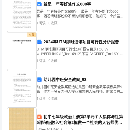
春
最是一年春好处作文600字
最是一年春好处作文600字 最是一年春好处作文600
暖
字 随着清明那纷纷不断的细细春雨，她如同一个娇羞
的小姑娘，姗姗地走来，悄悄的离去。清明将至，我告
1
阅读
0
收藏
花
别了老师同学们，踏上了去北京比赛的征途，于我而
五、防范诈骗
开
付费
2024年UTM即时通讯项目可行性分析报告
的
UTM即时通讯项目可行性分析报告目录TOC \h
\zHYPERLINK \l "_Toc16912"序言 PAGEREF _Toc16912
季
\h 3HYPERLINK \l "_Toc9224
1
阅读
0
收藏
节
里，
幼儿园中班安全教案_98
我
幼儿园中班安全教案精选幼儿园中班安全教案模板集锦9
篇 作为一名专为他人授业解惑的人民教师，时常会需
们
要准备好教案，教案是教材及大纲与课堂教学的纽带和
1
阅读
0
收藏
桥梁。我们应该怎么写教案呢？下面是小编精心整理的
迎
幼
全，平安度过一个愉快的节日。
来
初中七年级政治上册第2单元个人集体与社第
5课积极融入社会第2框做一个社会的人名师优质
了
课件北师大版
- 做一个社会的人 - 1 - 2 - - - 1