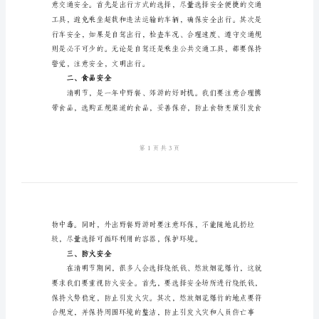
育
国
旗
下
一场关于安全教育的讲话。
讲
话
稿
一、出行安全
2024
年
学