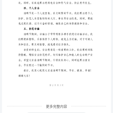
校
清
明
节
警觉，注意安全，文明出行。
安
二、食品安全
全
教
育
国
旗
下
讲
话
更多完整内容