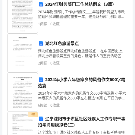
得
2024年财务部门工作总结例文（3篇）
了
2024年财务部门工作总结例文____年是我所转型为市政
监理所多职能管理的重要一年，也是财务部门创新思
一
路、规范管理的一年。财务部门坚持以收支两条线财政
1
阅读
0
收藏
收费要求，完成了部门职责和领导交办的任务，取得一
定
系
列
湖北红色旅游景点
湖北红色旅游景点湖北红色旅游景点 在中国历史上，
重
湖北扮演着极其重要的角色，既是伟人的重要活动区
各方对法规实施的支
域，又是中国革命的中心区域，为波澜壮阔的中国红色
2
阅读
0
收藏
要
革命写下了辉煌的一页，这些革命活动在湖北留下了丰
进
2024年小学六年级家乡的风俗作文600字精
展
选篇
2024年小学六年级家乡的风俗作文600字精选篇 小学六
和
年级家乡的风俗作文600字左右精选10篇 在平日的学
习、工作和生活里，大家或多或少都会接触过作文吧，
6
阅读
0
收藏
成
作文依据体裁的不同可以分为记叙
付费
就。
要的参考和依据。
辽宁沈阳市于洪区社区残疾人工作专职干事
招考聘用模拟卷(二)
在
辽宁沈阳市于洪区社区残疾人工作专职干事招考聘用模