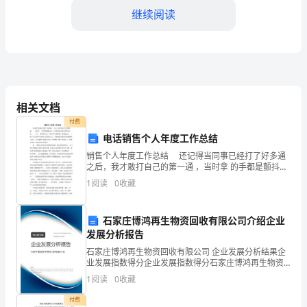
在
继续阅读
推
动
法
规
相关文档
制
付费
电话销售个人年度工作总结
订
施。
销售个人年度工作总结 还记得当同事已经打了好多通
和
之后，我才敢打自己的第一通 ，当时拿 的手都是颤抖
的，心里竟然还在祈祷不要有人接 ，个人 销售和方案。
1
阅读
0
收藏
落
可是并不如我所愿，那边接
地
石家庄博鸿再生物资回收有限公司介绍企业
发展分析报告
方
石家庄博鸿再生物资回收有限公司 企业发展分析结果企
面
业发展指数得分企业发展指数得分石家庄博鸿再生物资
回收有限公司综合得分说明：企业发展指数根据企业规
1
阅读
0
收藏
取
模、企业创新、企业风险、企业活力四个维度对企业发
展情
付费
三、推动法规实施