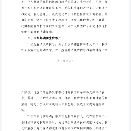
结
范
一、制定法规草案
文
2024
年
法
规
股
半
年
工
作