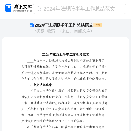
2024
2024年法规股半年工作总结范文
年
2024年法规股半年工作总结范文
付费
法
5
阅读
收藏
（
来自
：
尚阅文库
）
规
股
半
年
工
作
总