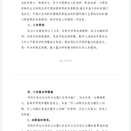
周边治安综合治理工作计划。
（2
一、指导思想
篇）
学
校
综
合
定、文明、健康的育人环境。
治
二、工作目标
理
工
作
计
划