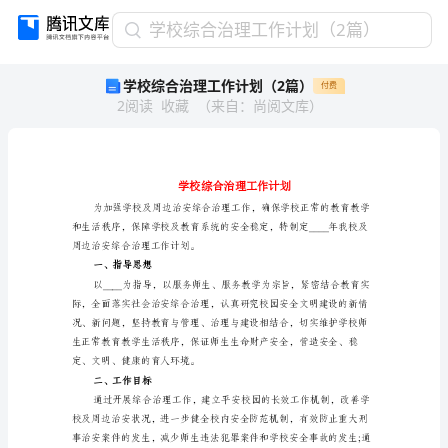
学
学校综合治理工作计划（2篇）
校
学校综合治理工作计划（2篇）
付费
综
2
阅读
收藏
（
来自
：
尚阅文库
）
合
治
理
工
作
计
划