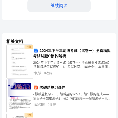
继续阅读
理
工
作，
四、工作重点和措施
确
相关文档
保
付费
2024年下半年司法考试（试卷一）全真模拟
学
考试试题C卷 附解析
校
2024年下半年司法考试（试卷一）全真模拟考试试题C
作举措。
卷 附解析考试须知：1、考试时间：180分钟，本卷满分
正
为150分。 2、请首先按要求在试卷的指定位置填写您的
1、加强组织领导。
2
阅读
0
收藏
姓名、准考证号等信息。 3、请仔细阅读各
常
酸碱盐复习课件
的
- 酸碱盐复习 - 一、酸碱盐的含义1、酸：酸的组成——
氢离子＋酸根离子2、碱：碱的组成——金属离子＋氢氧
教
根离子3、盐：盐的组成——金属离子＋酸根离子4、复
180
阅读
0
收藏
分解反应——由
育
付费