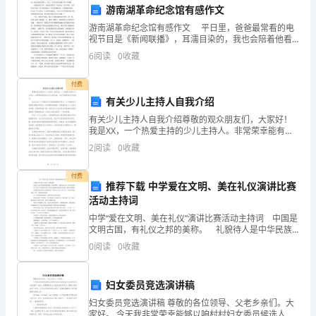
教
游南湖革命纪念馆有感作文
学
游南湖革命纪念馆有感作文 平日里，爸爸最常看的电
视节目是《新闻联播》，耳濡目染的，我也会陪着他看
和
上一会儿，尽管有些信息我并不十分理解。 在最近的
6
阅读
0
收藏
取得实效。
节目中，我经常会听到“不忘初心”这个词语，尤其是
生
2、健全责任体系。
付费
活
有关少儿主持人自我介绍
有关少儿主持人自我介绍尊敬的观众朋友们，大家好！
秩
我是XX，一个热爱主持的少儿主持人。非常荣幸能有机
会与大家见面，并为大家带来欢乐和娱乐。我出生在一
序，
2
阅读
0
收藏
个充满音乐与表演氛围的家庭中，从小就被音乐和演艺
的魅力
保
付费
推荐下载 中学爱在文明、美在礼仪演讲比赛
障
活动主持词
中学“爱在文明、美在礼仪”演讲比赛活动主持词 中国是
学
文明古国，有礼仪之邦的美称。 礼貌待人是中华民族
传统美德，是我们国家，我们民族文明，进步的表
校
0
阅读
0
收藏
现。 以下是关于中学爱在文明、美在礼仪演讲比赛
及
妇女委员竞选演讲稿
教
妇女委员竞选演讲稿 尊敬的各位领导、父老乡亲们。大
家好。 今天我非常荣幸能够以咱村村妇女委员候选人的