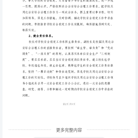
为
加
强
三、工作原则
学
校
及
周
边
治
安
综
合
更多完整内容
治