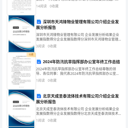
育
身份站在这里演讲。首先，我要感谢各位对我的支持和
14
阅读
0
收藏
信任，感谢大家给我这个机会。无论这次
问题。
系
统
深圳市天鸿锋物业管理有限公司介绍企业发
展分析报告
的
深圳市天鸿锋物业管理有限公司 企业发展分析结果企业
发展指数得分企业发展指数得分深圳市天鸿锋物业管理
安
有限公司综合得分说明：企业发展指数根据企业规模、
3
阅读
0
收藏
企业创新、企业风险、企业活力四个维度对企业发展情
全
况进
付费
稳
2024年防汛抗旱指挥部办公室年终工作总结
2024年防汛抗旱指挥部办公室年终工作总结尊敬的领
定，
导、各位同事：我代表2024年防汛抗旱指挥部办公室，
向领导和各位同事汇报一年来的工作总结。2024年是我
1
阅读
0
收藏
特
办公室建立以来的第五个年头，面对严峻的防汛抗旱
制
北京天成圣泰流体技术有限公司介绍企业发
定
展分析报告
北京天成圣泰流体技术有限公司 企业发展分析结果企业
____
发展指数得分企业发展指数得分北京天成圣泰流体技术
有限公司综合得分说明：企业发展指数根据企业规模、
年
1
阅读
0
收藏
企业创新、企业风险、企业活力四个维度对企业发展情
况进