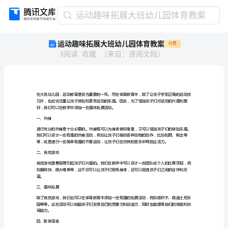
运
运动趣味拓展大班幼儿园体育教案
动
运动趣味拓展大班幼儿园体育教案
付费
趣
3
阅读
收藏
（
来自
：
贤阅文档
）
味
拓
展
大
班
幼
好，我们可以在教学中添加一些趣味拓展活动。
儿
一、热身