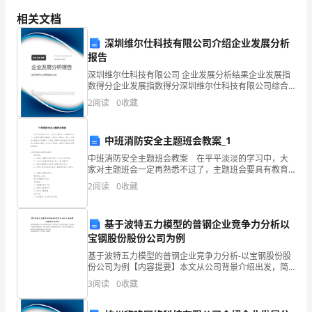
运
相关文档
动
深圳维尔仕科技有限公司介绍企业发展分析
总结：
报告
教
深圳维尔仕科技有限公司 企业发展分析结果企业发展指
育
数得分企业发展指数得分深圳维尔仕科技有限公司综合
得分说明：企业发展指数根据企业规模、企业创新、企
2
阅读
0
收藏
是
业风险、企业活力四个维度对企业发展情况进行评价。
该企
极
中班消防安全主题班会教案_1
为
中班消防安全主题班会教案 在平平淡淡的学习中，大
家对主题班会一定再熟悉不过了，主题班会要具有教育
重
性、知识性、趣味性。那么，主题班会需要如何准备
2
阅读
0
收藏
呢？下面是小编帮大家整理的中班消防安全主题班会教
案，供大
要
基于波特五力模型的普钢企业竞争力分析以
的
宝钢股份股份公司为例
一
基于波特五力模型的普钢企业竞争力分析-以宝钢股份股
份公司为例【内容提要】本文从公司背景介绍出发，简
环。
要分析了公司的经营情况，以及所处行业目前的发展状
3
阅读
0
收藏
况，再切入波特五力模型的理论介绍，并应用分析钢铁
行业，
而