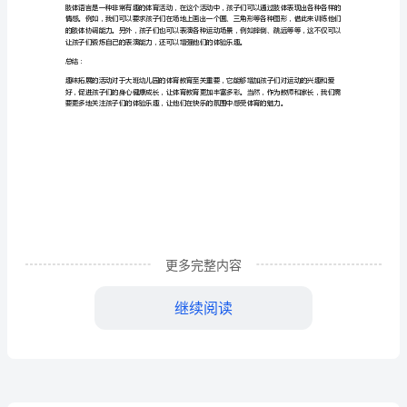
园
体
育
二、竞技游戏
教
谊。
案
三、趣味拓展
在
大
更多完整内容
班
调能力。
继续阅读
幼
四、肢体语言
儿
园，