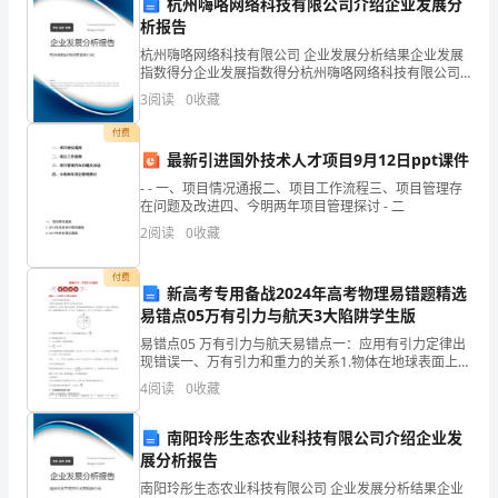
杭州嗨咯网络科技有限公司介绍企业发展分
在
析报告
杭州嗨咯网络科技有限公司 企业发展分析结果企业发展
体
指数得分企业发展指数得分杭州嗨咯网络科技有限公司
综合得分说明：企业发展指数根据企业规模、企业创
3
阅读
0
收藏
育
新、企业风险、企业活力四个维度对企业发展情况进行
评价。
付费
教
最新引进国外技术人才项目9月12日ppt课件
育
- - 一、项目情况通报二、项目工作流程三、项目管理存
在问题及改进四、今明两年项目管理探讨 - 二
中，
2
阅读
0
收藏
除
付费
新高考专用备战2024年高考物理易错题精选
了
易错点05万有引力与航天3大陷阱学生版
让
易错点05 万有引力与航天易错点一：应用有引力定律出
现错误一、万有引力和重力的关系1.物体在地球表面上所
孩
受引力与重力的关系：除两极以外，地面上其他点的物
4
阅读
0
收藏
体，都围绕地轴做圆周运动，这就需要一个垂直于地
子
南阳玲彤生态农业科技有限公司介绍企业发
学
展分析报告
南阳玲彤生态农业科技有限公司 企业发展分析结果企业