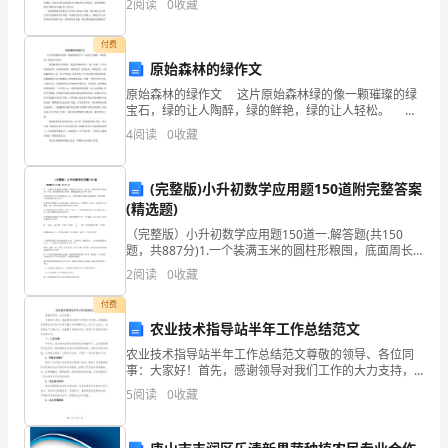
2
阅读
0
收藏
现
以下是精心的关于个人原因离职申请书范文，欢送大家
分享
在；
付费
原始森林的绿作文
一
原始森林的绿作文 这片原始森林绿的像一颗璀璨的绿
宝石，绿的让人陶醉，绿的鲜艳，绿的让人轻松。 原
个
始森林的山是绿的，走进原始森林的山，啊，就像一个
4
阅读
0
收藏
只有绿色的世界，到处都是绿的，嫩绿色的，
人
若
(完整版)小升初数学应用题150道附完整答案
(精选题)
是
（完整版）小升初数学应用题150道一.解答题(共150
题，共887分)1.一个装满玉米的圆柱形粮囤，底面周长
掌
6.28米，高2米。如果将这些玉米堆成一个高1米的圆锥
2
阅读
0
收藏
形的玉米堆，圆锥底面积是多少平方米？
握
付费
不
农业技术指导站半年工作总结范文
农业技术指导站半年工作总结范文尊敬的领导、各位同
住
事：大家好！首先，感谢领导对我们工作的大力支持，
也感谢各位同事在过去的半年里辛勤工作和默默付出。
5
阅读
0
收藏
现
在这片土地上，我们倾注了辛勤汗水，也播撒了希望的
种子，收
在，