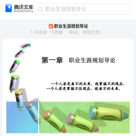
职
职业生涯规划导论
业
职业生涯规划导论
生
1.0k
阅读
15
收藏
（
来自
：
尚阅文库
）
涯
规
划
导
论
-
第