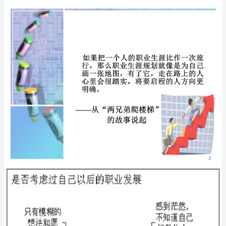
一
章
职
业
生
涯
规
划
导
论
-
一
个