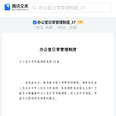
办
办公室日常管理制度_37
公
办公室日常管理制度_37
付费
室
1
阅读
收藏
（
来自
：
豆柴
）
日
常
管
理
制
度
_37
办公室日常管理制度集锦15篇