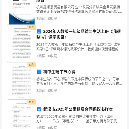
度，
杭州鑫顺意贸易有限公司 企业发展分析结果企业发展指
制
数得分企业发展指数得分杭州鑫顺意贸易有限公司综合
得分说明：企业发展指数根据企业规模、企业创新、企
3
阅读
0
收藏
业风险、企业活力四个维度对企业发展情况进行评价。
度
该企
付费
2024年人教版一年级品德与生活上册《我很
就
整洁》课堂实录1
是
2024年人教版一年级品德与生活上册《我很整洁》课堂
实录1总 评纵观本课的教学设计，教师能体现新课程的理
在
念，正确解读教材的意图。设计的教学也有如下几个特
1
阅读
0
收藏
点。1. 在与儿童生活世界的联系中开展教学儿童
人
付费
初中生端午节心得
类
初中生端午节心得端午节是中国传统的节日之一，每年
社
农历五月初五。今年的端午节假期，我和家人一起度过
了一个难忘的假期。在这个假期中，我不仅感受到了端
礼貌语言和肢体动作。
3
阅读
0
收藏
会
午节的传统文化，还增长了见识，收获了很多。首先，
在这个假
当
付费
武汉市2025年公寓租赁合同倡议书样本
中
武汉市2025年公寓租赁合同倡议书样本甲方（出租
方）：____乙方（承租方）：____鉴于甲方拥有位于武汉
人
市____区的公寓一套，乙方愿意承租该公寓作为居住使
1
阅读
0
收藏