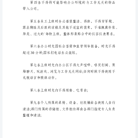
常
管
理
制
度
集
室。
锦
15
篇
上下班时光按现有规定执行。
在
现
在