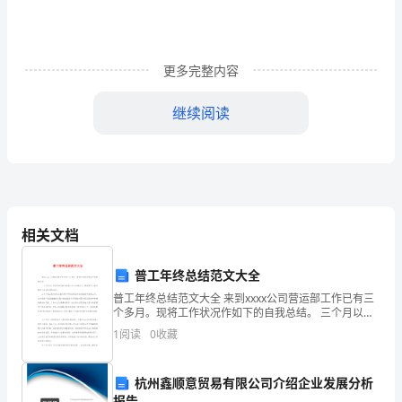
社
会，
越
更多完整内容
来
继续阅读
越
多
地
方
相关文档
需
普工年终总结范文大全
要
普工年终总结范文大全 来到xxxx公司营运部工作已有三
用
个多月。现将工作状况作如下的自我总结。 三个月以
带入公司。
来，在领导和同事们的悉心关心和指导下，使我很快了
1
阅读
0
收藏
解并熟识了自己负责的业务。
到
制
杭州鑫顺意贸易有限公司介绍企业发展分析
报告