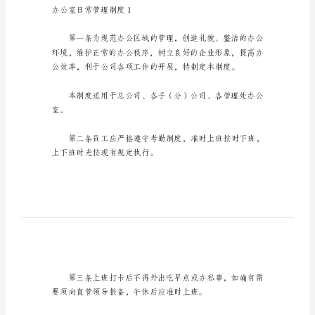
办
公
室
日
常
管
理
望可以帮助到有需要的朋友。
制
度
办
公
办公室日常管理制度1
室
日