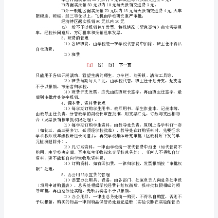
校
签字，最后由校长签字报销；
的
财
务
三、各类费用报销制度
管
理
长办公会研究同意并决定
工
作，
办人负责。
发
扬
通知。
艰
苦
奋