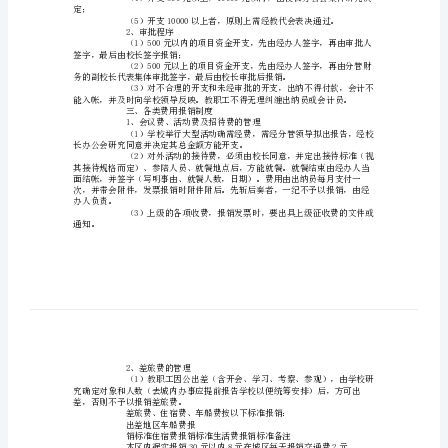
学
校
财
行为。
一、预算制度
务
管
理
制
予以报销。
度
二、统一审批制度
1、审批权限
为
了
加
定；
强
我
2、审批程序