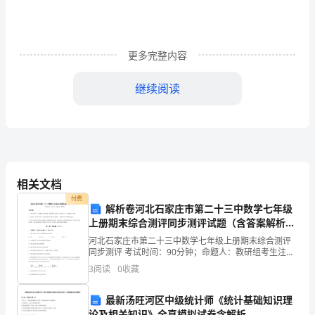
斗、
勤
更多完整内容
俭
继续阅读
节
2、差旅费的管理
约
的
差，否则不予以报销差旅费。
优
出差地区车船费报
相关文档
良
付费
解析卷河北石家庄市第二十三中数学七年级
传
上册期末综合测评同步测评试题（含答案解析
版）
统
河北石家庄市第二十三中数学七年级上册期末综合测评
同步测评 考试时间：90分钟；命题人：教研组考生注
意：1、本卷分第I卷（选择题）和第Ⅱ卷（非选择题）两
和
3
阅读
0
收藏
部分，满分100分，考试时间90分钟2、答卷前，考
作
最新汤旺河区中级统计师《统计基础知识理
论及相关知识》全真模拟试卷含解析
3、班费的管理