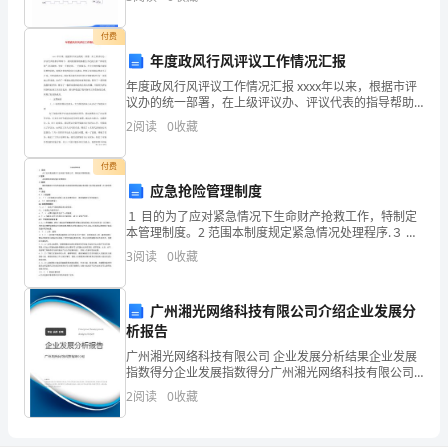
用
1.完善产业链
付费
燃
年度政风行风评议工作情况汇报
料。
年度政风行风评议工作情况汇报 xxxx年以来，根据市评
议办的统一部署，在上级评议办、评议代表的指导帮助
在
下，我局紧紧围绕杨根生书记提出的“四用发展”讲话精
2
阅读
0
收藏
神，坚持一手抓发展，一手抓服务，在大力加快
全
付费
球
应急抢险管理制度
１ 目的为了应对紧急情况下生命财产抢救工作，特制定
能
本管理制度。2 范围本制度规定紧急情况处理程序.３ 职
责维修保障部主任负责组织建立应急抢险制度,组建应急
3
阅读
0
收藏
源
抢险小组,落实本制度；办公室负责监督。４ 内容
转
广州湘光网络科技有限公司介绍企业发展分
型
析报告
广州湘光网络科技有限公司 企业发展分析结果企业发展
的
指数得分企业发展指数得分广州湘光网络科技有限公司
综合得分说明：企业发展指数根据企业规模、企业创
2
阅读
0
收藏
背
新、企业风险、企业活力四个维度对企业发展情况进行
评价。
景