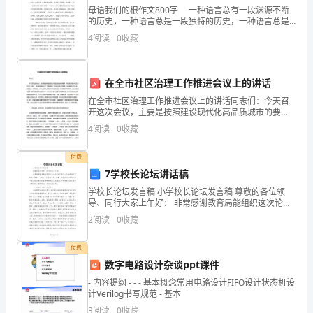
供
母语我们的根作文800字 一种语言总有一段渊源不断
的历史，一种语言总是一段独特的历史，一种语言总是
暖
在一段历史中熠熠发光。语言和历史就是血肉相连、共
4
阅读
0
收藏
生共荣的。探寻历史，会发现语言的魅力；感受母
和
气价格仍面临波动风险。
工
在全市社区治理工作推进会议上的讲话
3.运输方式单一
在全市社区治理工作推进会议上的讲话同志们：今天召
业
开这次会议，主要是按照建设现代化高品质城市的要
求，研究部署我市社区治理工作。刚才，我们实地观摩
生
4
阅读
0
收藏
了 3 个街道的 3 个社区治理工作现场，总的感到工作扎
实
产，
付费
费区域的联接还不完善。
7学校长论坛讲话稿
也
学校长论坛发言稿 小学校长论坛发言稿 尊敬的各位领
4.供需矛盾
可
导、同行大家上午好： 非常感谢教育局能组织这次论
坛，给予我们一个难得的学习机会。带着一个学习、交
2
阅读
0
收藏
以
流的心愿，怀着一份虔诚的心情
用
付费
数字电路设计杂谈ppt课件
依存度过高，存在一定的安全隐患。
作
- 内容提纲 - - - 基本概念常用电路设计FIFO设计状态机设
计Verilog书写规范 - 基本
四、发展对策
车
3
阅读
0
收藏