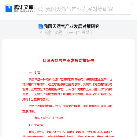
我
我国天然气产业发展对策研究
国
我国天然气产业发展对策研究
天
4
阅读
收藏
（
来自
：
豆柴
）
然
气
产
业
发
展
对
一、引言