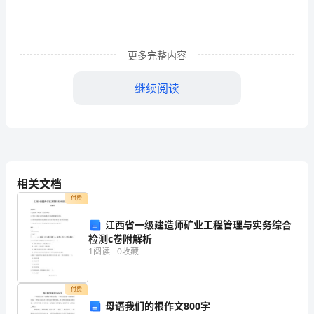
种
燃
料
更多完整内容
能
继续阅读
源，
它
（LNG）运输两种。
既
三、我国天然气产业面临的问题
可
相关文档
1.产业链不完整
以
付费
用
江西省一级建造师矿业工程管理与实务综合
检测c卷附解析
于
1
阅读
0
收藏
致天然气资源利用效率不高。
发
2.天然气价格波动
付费
电、
母语我们的根作文800字