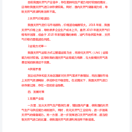
展
天然气的依存度较高。
对
2.产业链布局
策
研
究
一、
3.来源及运输方式
引
言
天
然
气
是
一