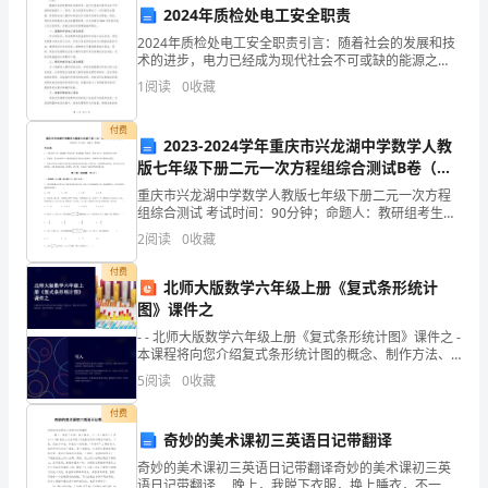
起
2024年质检处电工安全职责
2024年质检处电工安全职责引言：随着社会的发展和技
生
四、保密条款
术的进步，电力已经成为现代社会不可或缺的能源之
一。然而，电力的使用也带来了一系列的安全隐患，特
1
阅读
0
收藏
效，
别是在电工操作和设备运行过程中容易引发事故。因
此，质检
1.
有
付费
2023-2024学年重庆市兴龙湖中学数学人教
效
版七年级下册二元一次方程组综合测试B卷（详
解版）
重庆市兴龙湖中学数学人教版七年级下册二元一次方程
期
组综合测试 考试时间：90分钟；命题人：教研组考生注
意：1、本卷分第I卷（选择题）和第Ⅱ卷（非选择题）两
2
阅读
0
收藏
为
2.
部分，满分100分，考试时间90分钟2、答卷前，
付费
____
北师大版数学六年级上册《复式条形统计
的损失。
图》课件之
年，
- - 北师大版数学六年级上册《复式条形统计图》课件之 -
自
本课程将向您介绍复式条形统计图的概念、制作方法、
五、合同的解除和终止
数据分析及应用等方面的内容，带您尽快掌握这一实
5
阅读
0
收藏
____
付费
年
1.
奇妙的美术课初三英语日记带翻译
__
奇妙的美术课初三英语日记带翻译奇妙的美术课初三英
语日记带翻译 晚上，我脱下衣服，换上睡衣，不一会