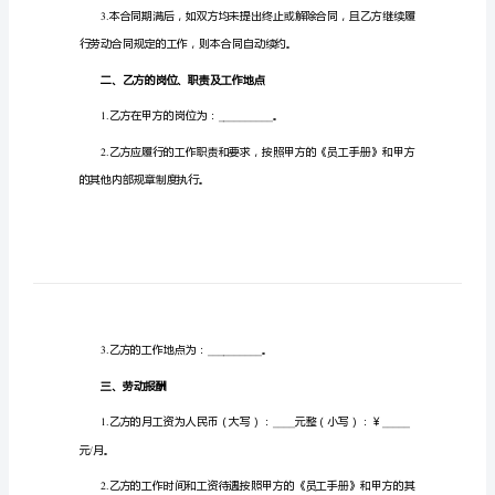
同
乙方：
__________
第
一、劳动合同的期限
一
篇
范
月日起至年月日止。
____________
文：
合
同
编
____
号：
签订新的劳动合同。
__________
甲
3.