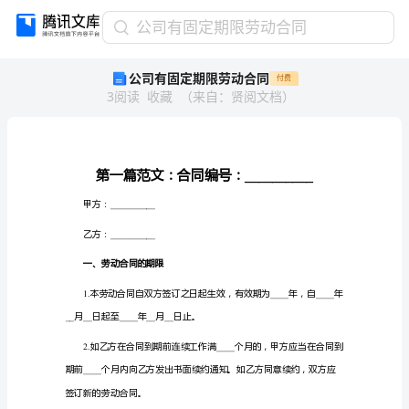
公
公司有固定期限劳动合同
司
公司有固定期限劳动合同
付费
有
3
阅读
收藏
（
来自
：
贤阅文档
）
固
定
期
限
劳
动
甲方：
__________
合