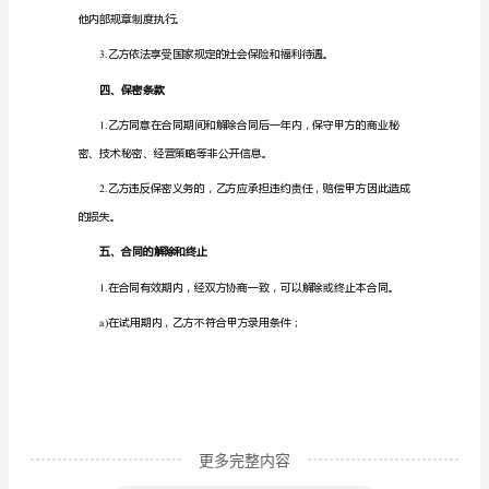
方：
__________
乙
二、乙方的岗位、职责及
方：
__________
一、
2.
劳
动
的其他内部规章制度执行。
合
同
的
期
限
更多完整内容