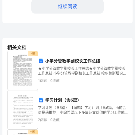
1.
继续阅读
本
劳
3.________
动
合
相关文档
三、劳动报酬
同
付费
小学分管教学副校长工作总结
自
★小学分管教学副校长工作总结★小学分管教学副校长
工作总结 小学分管教学副校长工作总结 哈尔莫斯增说
双
过：数学是一种别具匠心的艺术。作为小学数学教师，
1
阅读
0
收藏
元月。
/
我虽未叩开数学艺术的大门，却仍为这数学与符号的魅
方
力深深
签
学习计划（含6篇）
2.
订
学习计划（含6篇） 【编辑】学习计划共含6篇，由的会
员投稿推荐，小编希望以下多篇范文对你的学习工作能
他内部规章制度执行。
带来参考借鉴作用。 第1篇：学习计划学习计划怎么写。
之
2
阅读
0
收藏
以下是我们给你的范文格式参考。
日
付费
3.