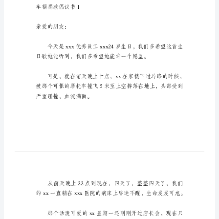
捐
款
倡
议
书
车
祸
捐
款
倡
议
书
车祸捐款倡议书1
在