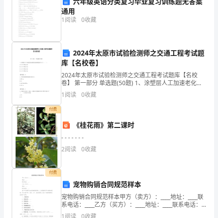
六年级英语分类复习毕业复习训练题无答案
的
通用
1
阅读
0
收藏
手，紧紧的，紧紧的。
联
系，
2024年太原市试验检测师之交通工程考试题
通
库【名校卷】
2024年太原市试验检测师之交通工程考试题库【名校
过
卷】 第一部分 单选题(50题) 1、涂塑层人工加速老化试
验的总辐照能量不小于（ ）。
倡
1
阅读
0
收藏
A.3.5×105kJ/m2B.3.5×106kJ/m
付费
议
《桂花雨》第二课时
书
丽的生命。
- - - - - - -
可
2
阅读
0
收藏
以
付费
激
宠物购销合同规范样本
起
宠物购销合同规范样本甲方（卖方）：____地址：____联
系电话：____乙方（买方）：____地址：____联系电话：
____鉴于甲方拥有合法的宠物销售资格，乙方愿意购买甲
更
1
阅读
0
收藏