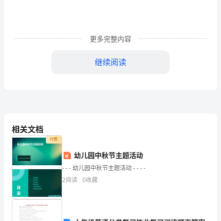
们
都
更多完整内容
跟
倡
继续阅读
议
书
有
着
相关文档
付费
直
幼儿园中秋节主题活动
接
- - - 幼儿园中秋节主题活动 - - - -
或
2
阅读
0
收藏
间
接