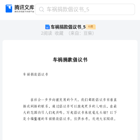
车
车祸捐款倡议书_5
祸
车祸捐款倡议书_5
付费
捐
2
阅读
收藏
（
来自
：
豆柴
）
款
倡
议
书
_5
车
祸
车祸捐款倡议书