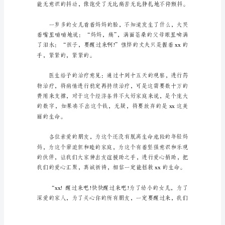
社
亲爱的朋友：
会
一
步
步
向
前
发
展
严重碰撞，血流满面。
的
今
天，
我