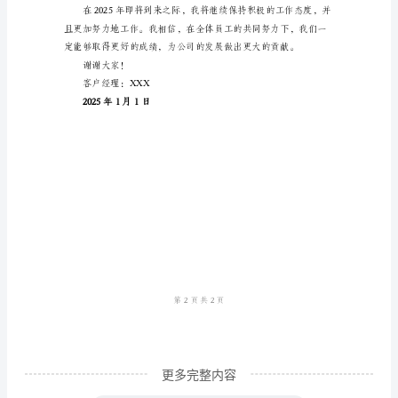
人
年
终
工
作
总
群体。
结
尊
敬
的
领
导、
同
更多完整内容