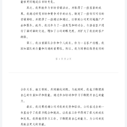
工
诚挚的感谢和敬意。
作
总
结
2024
年
客
户
经
理
能够更好地适应市场变化。
个