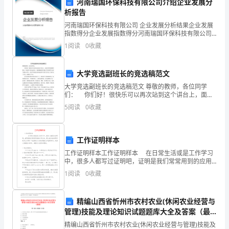
河南瑞国环保科技有限公司介绍企业发展分
报
析报告
谢谢大家！
我
河南瑞国环保科技有限公司 企业发展分析结果企业发展
指数得分企业发展指数得分河南瑞国环保科技有限公司
客户经理：XXX
综合得分说明：企业发展指数根据企业规模、企业创
在
1
阅读
0
收藏
新、企业风险、企业活力四个维度对企业发展情况进行
评价。
2025年1月1日
____
大学竞选副班长的竞选稿范文
年
大学竞选副班长的竞选稿范文 尊敬的教师，各位同学
们： 你们好！很快乐可以再次站到这个讲台上，面对
的
同学们熟悉的脸孔，参加班干部竞选活动。充满感慨是
5
阅读
0
收藏
因为我已不再是那个初来乍到的小男生，经过军训的洗
工
礼和
作
工作证明样本
总
工作证明样本工作证明样本 在日常生活或是工作学习
中，很多人都写过证明吧，证明是我们常常用到的应用
结。
文体。那么相关的证明究竟怎么写呢？下面是我为大家
1
阅读
0
收藏
收集的工作证明样本，欢迎大家借鉴与参考，希望
首
精编山西省忻州市农村农业(休闲农业经营与
先，
管理)技能及理论知识试题题库大全及答案（最
我
新）
精编山西省忻州市农村农业(休闲农业经营与管理)技能及