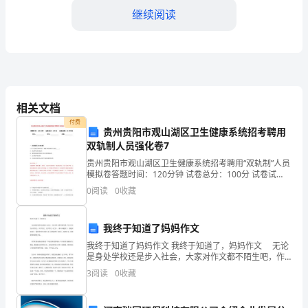
事
继续阅读
们：
很
荣
幸
相关文档
力。
付费
能
贵州贵阳市观山湖区卫生健康系统招考聘用
双轨制人员强化卷7
在
贵州贵阳市观山湖区卫生健康系统招考聘用“双轨制”人员
这
模拟卷答题时间：120分钟 试卷总分：100分 试卷试
题：共200题姓名：_______________ 学号：__________
0
阅读
0
收藏
里
给
展做出更大的贡献。
我终于知道了妈妈作文
大
我终于知道了妈妈作文 我终于知道了，妈妈作文 无论
是身处学校还是步入社会，大家对作文都不陌生吧，作
文可分为小学作文、中学作文、大学作文（论文）。那
家
3
阅读
0
收藏
么问题来了，到底应如何写一篇优秀的作文呢？以下是
的
汇