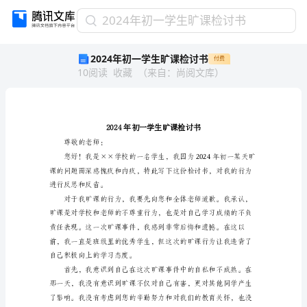
2024
2024年初一学生旷课检讨书
年
2024年初一学生旷课检讨书
付费
初
10
阅读
收藏
（
来自
：
尚阅文库
）
一
学
生
旷
课
检
尊敬的老师：
讨