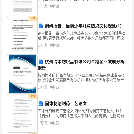
颁布的《关于进一步减轻义务教育阶段学生作业负担和
日期：2024年×月×日
特
4
阅读
0
收藏
校外培训负担的意见》文件精神，落实立德树人根
此
付费
调研报告：当前少年儿童热点文化现象(1)
写
调研报告：当前少年儿童热点文化现象(1) 家长和辅导员
下
老师均表示赞成和支持，绝大多数队员也都表现出积极
的态度，表示十分欢迎。95.2%的队员表示愿意参加“阳
2
阅读
0
收藏
这
光体育运动”，每天参加一小时体育锻炼。
份
杭州博木纺织品有限公司介绍企业发展分析
报告
检
杭州博木纺织品有限公司 企业发展分析结果企业发展指
讨
数得分企业发展指数得分杭州博木纺织品有限公司综合
得分说明：企业发展指数根据企业规模、企业创新、企
3
阅读
0
收藏
书，
业风险、企业活力四个维度对企业发展情况进行评价。
该企
付费
对
固体制剂制药工艺论文
我
固体制剂制药工艺论文 固体制剂的制药工艺论文【1】
【摘要】：制药行业直接关系到人们的健康，在防病治
的
病、强身保健，以及计划生育等方面发挥着重要作用。
1
阅读
0
收藏
同时，制药行业也是推
行