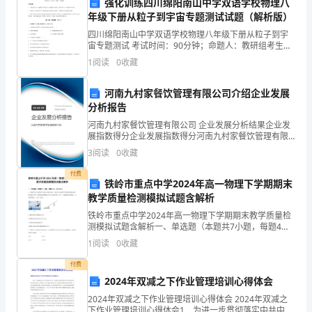
强化训练四川绵阳南山中学双语学校物理八
旷
年级下册从粒子到宇宙专题测试试题（解析版）
课
四川绵阳南山中学双语学校物理八年级下册从粒子到宇
宙专题测试 考试时间：90分钟；命题人：教研组考生注
人。
的
意：1、本卷分第I卷（选择题）和第Ⅱ卷（非选择题）两
1
阅读
0
收藏
部分，满分100分，考试时间90分钟2、答卷前，
问
河南九村家餐饮管理有限公司介绍企业发展
题
分析报告
河南九村家餐饮管理有限公司 企业发展分析结果企业发
而
展指数得分企业发展指数得分河南九村家餐饮管理有限
公司综合得分说明：企业发展指数根据企业规模、企业
3
阅读
0
收藏
深
创新、企业风险、企业活力四个维度对企业发展情况进
行评
付费
感
铁岭市重点中学2024年高一物理下学期期末
律，努力实现自己的目标和梦想。
教学质量检测模拟试题含解析
愧
铁岭市重点中学2024年高一物理下学期期末教学质量检
测模拟试题含解析一、单选题（本题共7小题，每题4
疚
分，共28分）1、如图甲所示为某景区内的高空滑索运
1
阅读
0
收藏
动，质量为m的游客可利用轻绳通过轻质滑环悬吊下
和
滑。
付费
内
2024年双减之下作业管理培训心得体会
学生：××
2024年双减之下作业管理培训心得体会 2024年双减之
疚，
下作业管理培训心得体会1 为进一步贯彻落实中共中央