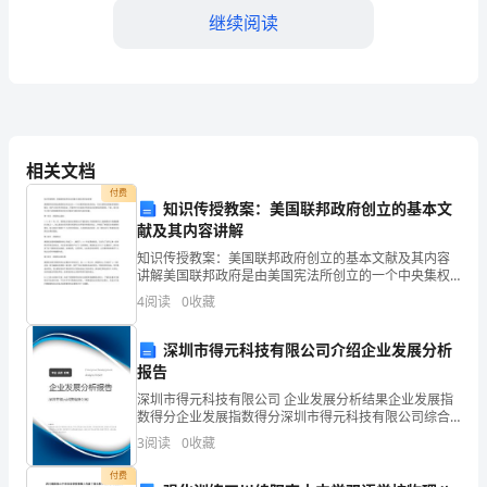
一
继续阅读
名
学
生，
我
相关文档
学习习惯和严谨的学习计划。
付费
因
知识传授教案：美国联邦政府创立的基本文
献及其内容讲解
为
知识传授教案：美国联邦政府创立的基本文献及其内容
2024
讲解美国联邦政府是由美国宪法所创立的一个中央集权
制的政府体系。它的主要目的是维护国家的稳定、保护
4
阅读
0
收藏
年
公民的权利和自由，并提供针对全国各州和地区的政策
制定和管
初
深圳市得元科技有限公司介绍企业发展分析
报告
一
深圳市得元科技有限公司 企业发展分析结果企业发展指
数得分企业发展指数得分深圳市得元科技有限公司综合
某
得分说明：企业发展指数根据企业规模、企业创新、企
3
阅读
0
收藏
业风险、企业活力四个维度对企业发展情况进行评价。
天
该企
付费