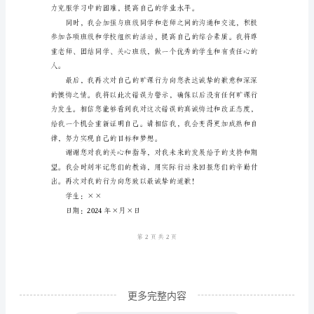
尊
敬
的
老
师：
您
好！
我
是
××
学
校
的
更多完整内容