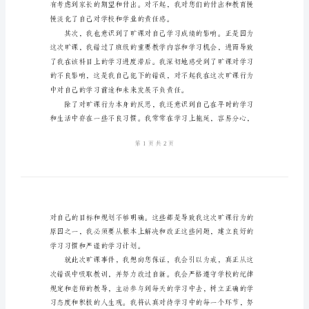
书
进行反思和反省。
2024
年
初
一
学
生
自己积极向上的学习态度。
旷
课
检
讨
书