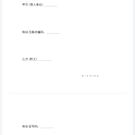
厂
员
阅读!
工
合
同
协
议
工厂员工合同协议书一
书
工
厂
员
工
甲方(用人单位)_________
合