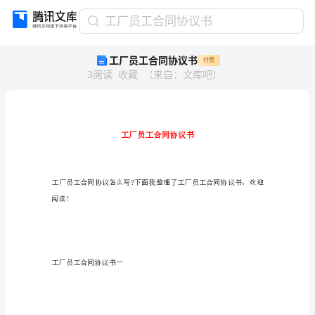
工
工厂员工合同协议书
厂
工厂员工合同协议书
付费
员
3
阅读
收藏
（
来自
：
文库吧
）
工
合
同
协
议
书
工