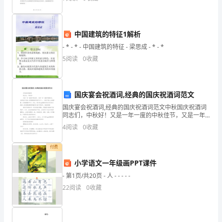
人
天赋。而2024年的《欢乐喜剧人》无疑是精彩绝伦的一
单
中国建筑的特征1解析
位)_________
- * - * - 中国建筑的特征 - 梁思成 - * - *
地
5
阅读
0
收藏
一、合同期限
址
及
国庆宴会祝酒词,经典的国庆祝酒词范文
邮
国庆宴会祝酒词,经典的国庆祝酒词范文中秋国庆祝酒词
同志们，中秋好！又是一年一度的中秋佳节，又是一年
一度的月圆时分，这是我们中国人非常重视的传统节日
政
4
阅读
0
收藏
之一，也是中国人企盼团圆、庆祝团圆的节日。在此，
我代表
编
付费
码：
小学语文一年级画PPT课件
_________
- 第1页/共20页 - 人 - - - - -
22
阅读
0
收藏
乙
方