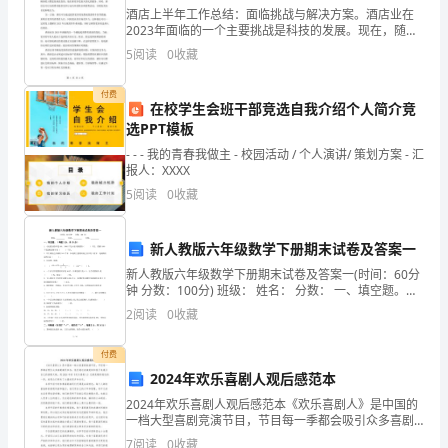
工
(乡)_________村
酒店上半年工作总结：面临挑战与解决方案。酒店业在
2023年面临的一个主要挑战是科技的发展。现在，随着
厂
和技术的发展，很多工作岗位将面临被替代的风险。同
5
阅读
0
收藏
时，随着新能源汽车的渐渐普及，酒店的停车位变得越
员
来越
付费
工
在校学生会班干部竞选自我介绍个人简介竞
选PPT模板
合
- - - 我的青春我做主 - 校园活动 / 个人演讲/ 策划方案 - 汇
报人：XXXX
同
邮政编码：_________
5
阅读
0
收藏
协
议
新人教版六年级数学下册期末试卷及答案一
新人教版六年级数学下册期末试卷及答案一(时间：60分
书
钟 分数：100分) 班级： 姓名： 分数： 一、填空题。
（每题2分，共20分
一
2
阅读
0
收藏
甲
付费
2024年欢乐喜剧人观后感范本
方
2024年欢乐喜剧人观后感范本《欢乐喜剧人》是中国的
(用
一档大型喜剧竞演节目，节目每一季都会吸引众多喜剧
演员参加，他们通过表演笑料和段子来展示自己的喜剧
7
阅读
0
收藏