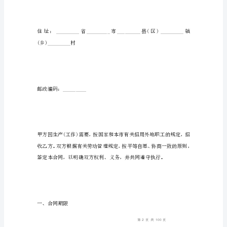
同
协
议
地址及邮政编码：_________
怎
么
写?
下
面
乙方(职工)_________
我
整
理
了
工