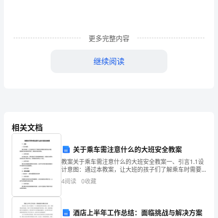
厂
员
更多完整内容
工
继续阅读
合
同
协
议
身份证号码：_________
相关文档
书，
欢
关于乘车需注意什么的大班安全教案
教案关于乘车需注意什么的大班安全教案一、引言1.1设
迎
计意图：通过本教案，让大班的孩子们了解乘车时需要
注意的安全问题，提高他们的自我保护意识，避免发生
4
阅读
0
收藏
阅
意外事故。1.1.1细节说明：在日常生活中，乘车是
读!
酒店上半年工作总结：面临挑战与解决方案