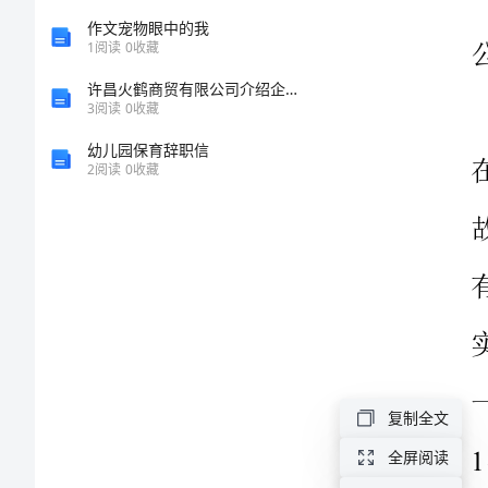
作
作文宠物眼中的我
1
阅读
0
收藏
安
许昌火鹤商贸有限公司介绍企业发展分析报告
3
阅读
0
收藏
排
幼儿园保育辞职信
2
阅读
0
收藏
山
东
江
河
水
泥
有
复制全文
限
全屏阅读