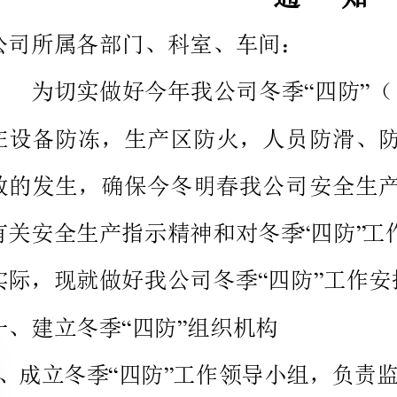
“”
“”
实际，现就做好我公司冬季四防工作安排如下。
“”
一、建立冬季四防组织机构
1“”“”
组长：李玉伟
副组长：张冬营
成员：商敬义、王利省、张敏、李业举、李家军、杜建伟、
魏衍坤