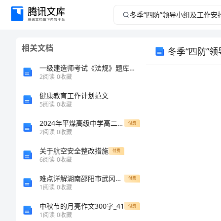
冬
季
相关文档
冬季“四防”
“四
一级建造师考试《法规》题库每日练习100题含答案[卷1655]
防”
2
阅读
0
收藏
健康教育工作计划范文
领
5
阅读
0
收藏
导
2024年平煤高级中学高二数学第一学期期末质量检测试题含解析
付费
2
阅读
0
收藏
小
关于航空安全整改措施
付费
6
阅读
0
收藏
组
难点详解湖南邵阳市武冈二中物理八年级下册期末考试必考点解析试题（解析版）
付费
及
1
阅读
0
收藏
中秋节的月亮作文300字_41
付费
工
1
阅读
0
收藏