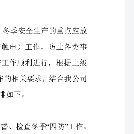
在设备防冻，生产区防火，人员防滑、防触电）工作，防止各类事
故的发生，确保今冬明春我公司安全生产工作顺利进行，根据上级
有关安全生产指示精神和对冬季四防工作的相关要求，结合我公司
、成立冬季四防工作领导小组，负责监督、检查冬季四防工作。
领导小组组长对冬季四防工作全面负责，副组长对所分管科室或