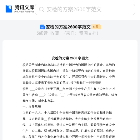
安
安检的方案2600字范文
检
安检的方案2600字范文
付费
的
5
阅读
收藏
（
来自
：
贤阅文档
）
方
案
2600
字
范
文
安