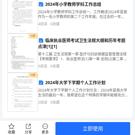
都
2024年小学教师学科工作总结
应
2024年小学教师学科工作总结一、工作概述2024年是我
作为一名小学教师的第二个工作年度。在过去的一年
根
里，我承担了小学学科教学的责任，并在班级管理、教
4
阅读
0
收藏
育教学改革、专业成长等方面做了许多工作。经过不断
据
地
付费
临床执业医师考试卫生法规大纲和历年考题
国
点津[1][1]
际
第十三篇 卫生法规第一章 医疗与妇幼保健监督管理法规
【考纲要求】 1．执业医师法(1)第一章 总则(2)第二章 考
法
试和注册(3)第三章 执业规则(4)第四章 考核和培训(5)第
5
阅读
0
收藏
和
付费
2024年大学下学期个人工作计划
国
2024年大学下学期个人工作计划引言：2024年是我大学
制。
内
生活的最后一年，我希望在这个特殊的学期中能够充分
发挥自己的潜力，取得更大的进步。为了实现这个目
2
阅读
0
收藏
法，
标，我制定了以下的个人工作计划，希望通过不断努力
和
采
取
立即使用
收藏
分享
更多