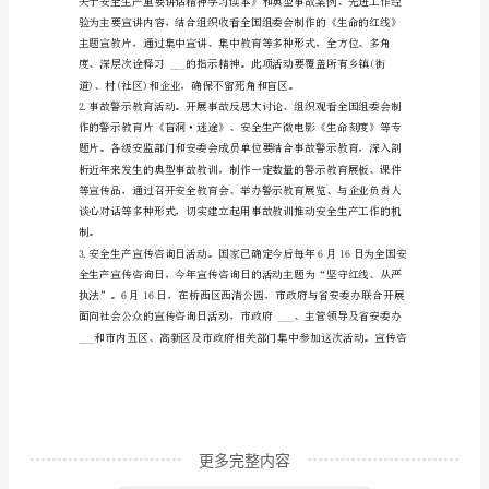
止
和
防
二、活动时间
范
__年6月1日至30日。
非
三、活动主题
法
强化红线意识、促进安全发展。
劫
四、活动安排
持
航
空
器
行
更多完整内容
为