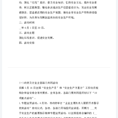
检
的
方
案
2600
我市实际，制定本方案。
字
一、指导思想
范
文
根
据
关
于
制