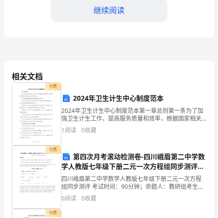
继续阅读
的
国
际
(一)政府及行业主管部门共同活动
公
相关文档
约
付费
的
2024年卫生计生中心制度范本
项重点活动”：
2024年卫生计生中心制度范本第一章总则第一条为了加
规
强卫生计生工作，提高服务质量和效率，根据国家相关
政策和法规，制定本制度。第二条本制度适用于各地区
定，
1
阅读
0
收藏
卫生计生中心。第三条卫生计生中心是开展卫生计生服
务和
凡
付费
第四次月考滚动检测卷-四川峨眉第二中学数
缔
学人教版七年级下册二元一次方程组同步测评试
卷
四川峨眉第二中学数学人教版七年级下册二元一次方程
约
组同步测评 考试时间：90分钟；命题人：教研组考生注
意：1、本卷分第I卷（选择题）和第Ⅱ卷（非选择题）两
国
0
阅读
0
收藏
部分，满分100分，考试时间90分钟2、答卷前，
付费