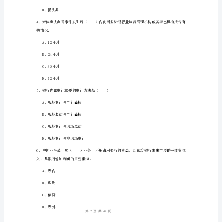
C、被提名人全面掌握公司真实所有人的信息
卷
D、公司由被提
附
2、下列不属于金融租赁公司业务范围
解
A、固定收益类证劵投资业务
析
B、吸收股东1年期（含）以上定期存款
2024
C、经批准发行债劵
初
级
D、同业拆借
银
行
1
44
第页共页
从
业