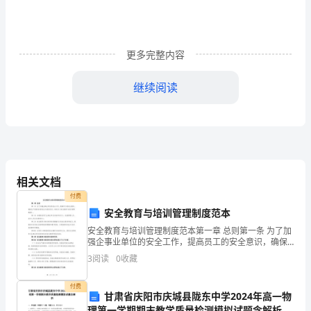
考
试
《银
更多完整内容
行
继续阅读
管
未归还贷款本息，至少划分为（）
理》
A、关注类
提
B、次级类
升
相关文档
付费
训
C、可疑类
安全教育与培训管理制度范本
练
安全教育与培训管理制度范本第一章 总则第一条 为了加
D、损失类
强企事业单位的安全工作，提高员工的安全意识，确保
试
生产经营活动的安全与稳定进行，制定本《安全教育与
3
阅读
0
收藏
培训管理制度》。第二条 本制度适用于企事业单位内的
卷
所
关情况。
付费
D
甘肃省庆阳市庆城县陇东中学2024年高一物
理第一学期期末教学质量检测模拟试题含解析