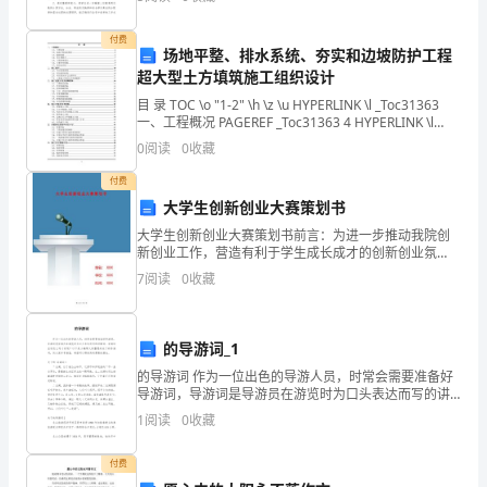
计划了。那么我们该怎么去写计划呢？下面是小编精
120
A、表内
付费
场地平整、排水系统、夯实和边坡防护工程
分
超大型土方填筑施工组织设计
B、理财
钟，
目 录 TOC \o "1-2" \h \z \u HYPERLINK \l _Toc31363
一、工程概况 PAGEREF _Toc31363 4 HYPERLINK \l
本
C、信贷
_Toc318
0
阅读
0
收藏
卷
付费
D、表外
2
44
第页共页
大学生创新创业大赛策划书
满
大学生创新创业大赛策划书前言：为进一步推动我院创
分
新创业工作，营造有利于学生成长成才的创新创业氛
围，引导和帮助学生树立创新意识、培养创新能力、锻
7
阅读
0
收藏
为
造创业精神，同时也为备战全省全国“挑战杯大学生创新
创业大赛
100
的导游词_1
分。
的导游词 作为一位出色的导游人员，时常会需要准备好
导游词，导游词是导游员在游览时为口头表达而写的讲
2、
解词。导游词应该怎么写才好呢？以下是小编帮大家整
1
阅读
0
收藏
理的关于的导游词，供大家参考借鉴，希望可以帮助到
请
付费
首