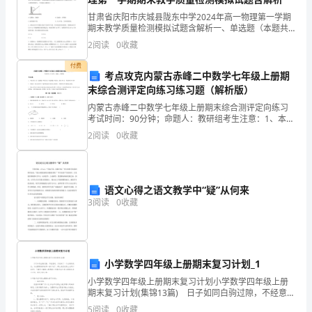
A、12小时
卷
甘肃省庆阳市庆城县陇东中学2024年高一物理第一学期
期末教学质量检测模拟试题含解析一、单选题（本题共7
附
B、24小时
小题，每题4分，共28分）1、如图所示，在倾角为的斜
2
阅读
0
收藏
面上有一块竖直放置的挡板，在挡板和斜面间放一重
解
付费
C、36小时
考点攻克内蒙古赤峰二中数学七年级上册期
析
末综合测评定向练习练习题（解析版）
D、72小时
考
内蒙古赤峰二中数学七年级上册期末综合测评定向练习
考试时间：90分钟；命题人：教研组考生注意：1、本卷
分第I卷（选择题）和第Ⅱ卷（非选择题）两部分，满分
试
5、银行内部审计主要的审计方法是（）
2
阅读
0
收藏
100分，考试时间90分钟2、答卷前，考生务必用
须
A、现场审计与自行查核
知：
语文心得之语文教学中“疑”从何来
B、现场走访与自行查核
3
阅读
0
收藏
1、
C、现场审计与现场走访
考
试
D、现场审计与非现场审计
小学数学四年级上册期末复习计划_1
时
小学数学四年级上册期末复习计划小学数学四年级上册
期末复习计划(集锦13篇) 日子如同白驹过隙，不经意
间：
间，又迎来了一个全新的起点，为此需要好好地写一份
入，是银行增加利润的重要渠道。
5
阅读
0
收藏