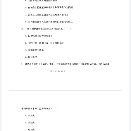
行
1、考试时间：120分钟，本卷满分为100分。
管
理》
提
姓名：_______
升
考号：_______
训
练
试
A、为匿名的公司所有者提供服务
卷
B、由被提名担任董
D