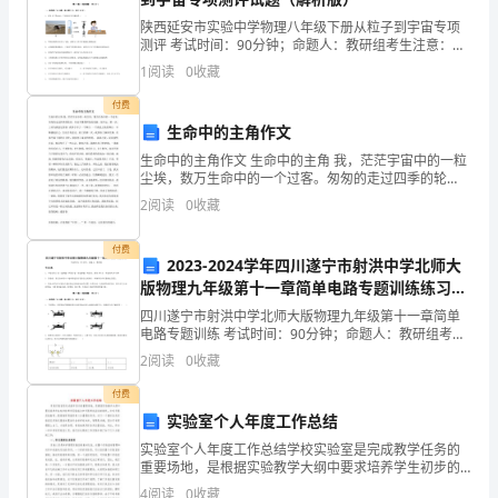
xxxx
陕西延安市实验中学物理八年级下册从粒子到宇宙专项
县
测评 考试时间：90分钟；命题人：教研组考生注意：
1、本卷分第I卷（选择题）和第Ⅱ卷（非选择题）两部
扶
1
阅读
0
收藏
分，满分100分，考试时间90分钟2、答卷前，考生务
贫
付费
生命中的主角作文
办
生命中的主角作文 生命中的主角 我，茫茫宇宙中的一粒
尘埃，数万生命中的一个过客。匆匆的走过四季的轮
召
回，从来不懂得鲜花的美丽。很幸运，那一次，上帝为
2
阅读
0
收藏
我驻足停留。我终于有了一个舞台，一个我是主角的舞
开
台。
付费
坚
2023-2024学年四川遂宁市射洪中学北师大
版物理九年级第十一章简单电路专题训练练习题
持
（含答案解析）
四川遂宁市射洪中学北师大版物理九年级第十一章简单
电路专题训练 考试时间：90分钟；命题人：教研组考生
标
注意：1、本卷分第I卷（选择题）和第Ⅱ卷（非选择题）
2
阅读
0
收藏
两部分，满分100分，考试时间90分钟2、答卷前
本
付费
兼
实验室个人年度工作总结
实验室个人年度工作总结学校实验室是完成教学任务的
治
重要场地，是根据实验教学大纲中要求培养学生初步的
科学实验能力和开展科技活动的场所，并对开展实验教
4
阅读
0
收藏