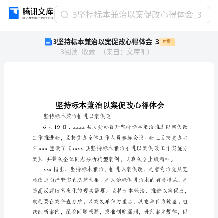
3
3坚持标本兼治以案促改心得体会_3
坚
3坚持标本兼治以案促改心得体会_3
付费
持
3
阅读
收藏
（
来自
：
文库吧
）
标
本
兼
治
以
案
促
坚持标本兼治推进以案促改