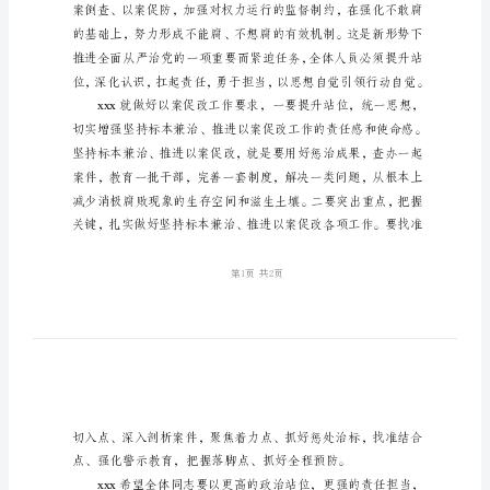
改
心
得
体
会
_3
坚
持
标
本
兼