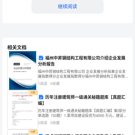
月
继续阅读
____
日
2.2支付方式和进度：
（以
下
相关文档
简
福州中昇钢结构工程有限公司介绍企业发展
分析报告
称
福州中昇钢结构工程有限公司 企业发展分析结果企业发
展指数得分企业发展指数得分福州中昇钢结构工程有限
“签
公司综合得分说明：企业发展指数根据企业规模、企业
1
阅读
0
收藏
创新、企业风险、企业活力四个维度对企业发展情况进
署
行评
付费
历年注册建筑师一级通关秘籍题库【真题汇
日
编】
期”）
历年注册建筑师一级通关秘籍题库【真题汇编】第I部分
单选题（50题）1.某项目建设投资为4000 万元，建设期
签
贷款利息为400 万元，全部流动资金为500 万元，项目
2
阅读
0
收藏
价的40%作为中期付款。
投产期年息税前利润为800 万元，
署。
付费