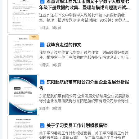
难点详解江西九江市同文中学数学人教版七
甲
年级下册数据的收集、整理与描述专题测评试题
（含答案解析）
江西九江市同文中学数学人教版七年级下册数据的收
方：
集、整理与描述专题测评 考试时间：90分钟；命题人：
教研组考生注意：1、本卷分第I卷（选择题）和第Ⅱ卷
[甲
1
阅读
0
收藏
（非选择题）两部分，满分100分，考试时间90分钟2
方
付费
我毕竟走过的作文
公
我毕竟走过的作文我毕竟走过的作文 时间过得好像流
沙，想挽留一伸手有限的时光却在指间悄然溜走，但我
司
们毕竟走过。下面是小编推选的我毕竟走过作文范文，
1
阅读
0
收藏
欢迎阅读参考！ 我毕竟走过的作文篇1 站
名
称]，
东阳起航织带有限公司介绍企业发展分析报
告
注
东阳起航织带有限公司 企业发展分析结果企业发展指数
得分企业发展指数得分东阳起航织带有限公司综合得分
册
说明：企业发展指数根据企业规模、企业创新、企业风
3
阅读
0
收藏
险、企业活力四个维度对企业发展情况进行评价。该企
地
业的
三、交付及验收
址：
关于学习委员工作计划模板集锦
关于学习委员工作计划模板集锦 关于学习委员工作计
[甲
划模板集锦（通用34篇） 关于学习委员工作计划模板