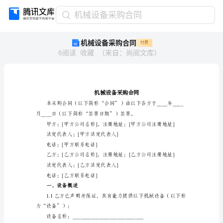
机
机械设备采购合同
械
机械设备采购合同
付费
设
6
阅读
收藏
（
来自
：
尚阅文库
）
备
采
购
合
同
机
械