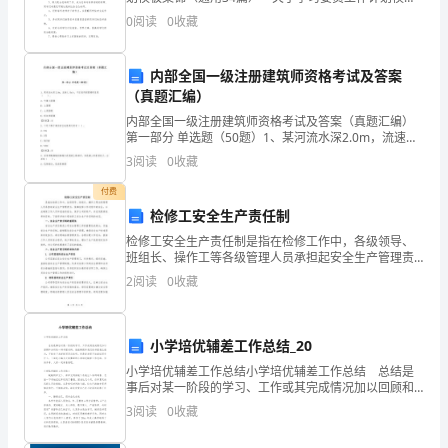
集锦 篇1 眨眼间我们步入大学，我作为道桥系工程监理
方。
0
阅读
0
收藏
方
100121班的学习委员感触非常的深，学
公
内部全国一级注册建筑师资格考试及答案
司
（真题汇编）
内部全国一级注册建筑师资格考试及答案（真题汇编）
注
第一部分 单选题（50题）1、某河流水深2.0m，流速
1.5m/s，不宜选用的围堰类型是（ ）。A: 竹篱土围堰
3
阅读
0
收藏
册
B: 土围堰C: 土袋围堰D: 铁丝笼
付费
地
检修工安全生产责任制
址]
检修工安全生产责任制是指在检修工作中，各级领导、
班组长、操作工等各级管理人员承担起安全生产管理责
法
任，保障检修工作过程中的安全。以此确保工作人员和
2
阅读
0
收藏
设备的安全，保护公司的财产，并达到提高效率的目
定
标。下面将
代
小学培优辅差工作总结_20
小学培优辅差工作总结小学培优辅差工作总结 总结是
表
事后对某一阶段的学习、工作或其完成情况加以回顾和
分析的一种书面材料，他能够提升我们的书面表达能
人：
3
阅读
0
收藏
力，不妨坐下来好好写写总结吧。但是却发现不知道该
写些