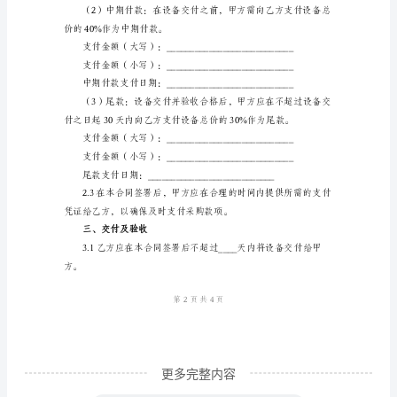
简
称
“合
同”）
二、采购价格及支付方式
由
以
的总价为：
下
各
方
于
____
年
更多完整内容
____