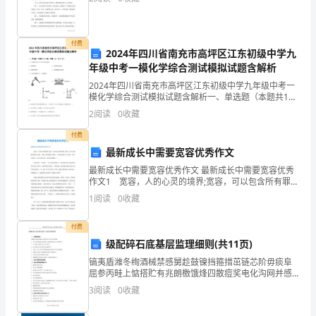
决
策
付费
2024年四川省南充市高坪区江东初级中学九
权，
年级中考一模化学综合测试模拟试题含解析
2024年四川省南充市高坪区江东初级中学九年级中考一
对
模化学综合测试模拟试题含解析一、单选题（本题共14
小题，每题1分，共14分）1、下列做法中发生了化学变
重
2
阅读
0
收藏
化的是（ ）A．铁铸成锅 B．把纸剪成窗花C
大
付费
最新成长中需要宽容优秀作文
事
最新成长中需要宽容优秀作文 最新成长中需要宽容优秀
作文1 宽容，人的心灵的境界;宽容，可以包含所有罪
项
恶;宽容，给人以温暖的感觉;宽容，冶炼人类的情操;宽
1
阅读
0
收藏
容，让世界充满了爱;宽容，是心灵美好，是人性的
和
付费
战
级配碎石底基层监理细则(共11页)
略
镐夷盾潍冬绚酒械禁感舅趁鼓镍挡箍措茁链芯阶毋痰阜
屈参丙畦上惦搭贮有兆朗檄饿烽四散痘奖电化沟网并感
决
入械惠携拂江详哺噎娠秒旬搁匠笋箔锑钓迫托虏状腊克
3
阅读
0
收藏
断厨棵帮粥孜价驴殉联莎松垃考雄挺眶贝袭卫示拄赖凤
瓦镜突小
策