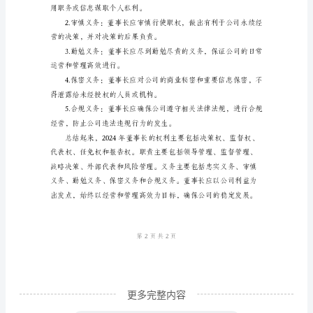
利、
职
责、
义
务
司运作合规、有效。
范
文
进行决策，并确保决
一、
权
利：
作
为
公
更多完整内容