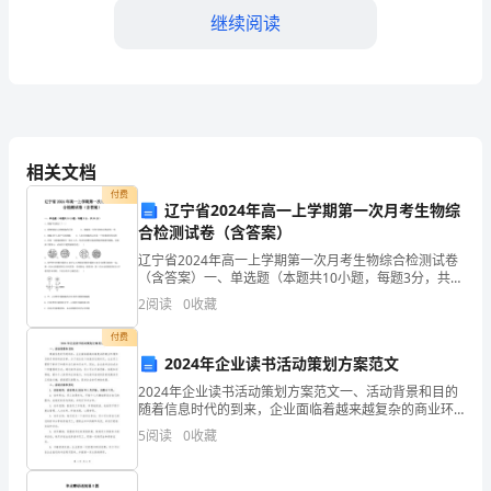
司
继续阅读
董
事
长，
拥
相关文档
付费
有
辽宁省2024年高一上学期第一次月考生物综
合检测试卷（含答案）
以
辽宁省2024年高一上学期第一次月考生物综合检测试卷
下
三、义务：
（含答案）一、单选题（本题共10小题，每题3分，共
30分）1、细胞学说揭示了 ( )A．植物细胞与动物细胞的
2
阅读
0
收藏
区别 B．细胞统一性和生物体结构的统一性
权
付费
利：
2024年企业读书活动策划方案范文
1.
2024年企业读书活动策划方案范文一、活动背景和目的
用职务或信息谋取个人私利。
随着信息时代的到来，企业面临着越来越复杂的商业环
决
境和日新月异的科技变革。为了适应这个快速变化的时
5
阅读
0
收藏
代，企业员工需要不断学习和提升自己的知识水平。因
此，
策