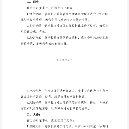
义
战略决策有决定权。
务
范
文
2024
年
董
事
长
财务状况以及战略计
的
二、职责：
权