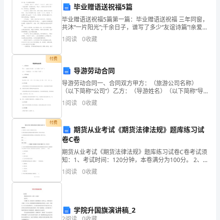
营的决策，并对决策的后果负责。
权：
毕业赠语送祝福5篇
毕业赠语送祝福5篇第一篇：毕业赠语送祝福 三年同窗，
董
共沐“一片阳光”;千余日子，谱写了多少“友谊诗篇”!亲爱的
学友，毕业了，愿你永远如向日葵一样，笑容灿烂，创
运营和管理高效进行。
1
阅读
0
收藏
事
造辉煌! 毕业时节，相逢又
长
付费
导游劳动合同
在
得泄露给未经授权的人员或机构。
导游劳动合同一、合同双方甲方：（旅游公司名称）
（以下简称“公司”）乙方：（导游姓名）（以下简称“导
公
游”）二、合同内容1.合同期限本合同自（年）（月）
1
阅读
0
收藏
（日）开始，至（年）（月）（日）止。2.工作内容1.
司
付费
中
期货从业考试《期货法律法规》题库练习试
卷C卷
具
期货从业考试《期货法律法规》题库练习试卷C卷考试须
知：1、考试时间：120分钟，本卷满分为100分。 2、
有
请首先按要求在试卷的指定位置填写您的姓名、准考证
1
阅读
0
收藏
号等信息。 3、请仔细阅读各种题目的回答要求，
最
终
学院升国旗演讲稿_2
的
2
阅读
0
收藏