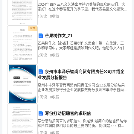
2024年县区三八文艺演出主持词尊敬的观众朋友们，大
的
家好！在这个春暖花开的季节里，我代表县区文化馆欢
迎各位前来参加我们举办的三八文艺演出。这是一个特
能力，我积极参加各种活动，磨练自己。
1
阅读
0
收藏
就
殊的日子，因为今天是国际妇女节，我们特别为大家准
备了
业
付费
芒果树作文_71
机
芒果树作文【必备】芒果树作文集合十篇 在生活、工
作和学习中，大家都经常接触到作文吧，借助作文人们
会，
可以反映客观事物、表达思想感情、传递知识信息。相
2
阅读
0
收藏
信写作文是一个让许多人都头痛的问题，下面是小编整
同
老师和学生们的好评。
理
时
泉州市丰泽乐智尚商贸有限责任公司介绍企
业发展分析报告
也
泉州市丰泽乐智尚商贸有限责任公司 企业发展分析结果
企业发展指数得分企业发展指数得分泉州市丰泽乐智尚
衷
商贸有限责任公司综合得分说明：企业发展指数根据企
的荣誉。
1
阅读
0
收藏
业规模、企业创新、企业风险、企业活力四个维度对企
心
业发
感
写份打动招聘官的求职信
一样，做得比别人更好。
写份感动招聘官的求职信1、你是谁,最简介的语言归纳你
谢
和所应聘岗位相联系的最主要的特质。例:我是×××,有着3
年户外媒体销售经验,在房产领域拥有许多客户资源,20XX
1
阅读
0
收藏