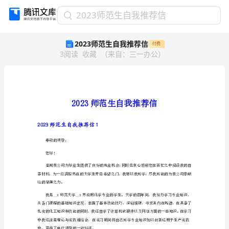
2023
2023师范生自我推荐信
师
2023师范生自我推荐信
付费
范
3
阅读
收藏
（
来自
：
三一办公
）
生
自
我
推
荐
信
2023