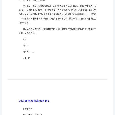
2023师范生自我推荐信1
师
范
尊敬的领导：
生
您好！
自
我
推
这的绵薄之力。
荐
信
2023
师
范
中，获得了单位领导的一致好评。
生
自