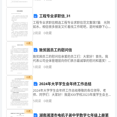
您
年达成销售额800万。2、你为何会选
在
工程专业求职信_31
百
此致
工程专业求职信精选工程专业求职信范文集锦7篇 光阴
忙
如水，相信很多朋友又忙着找工作呢吧，是时候静下心
来写一封求职信了哦。那么怎样写好求职信呢？下面是
敬礼!
2
阅读
0
收藏
小编整理的工程专业求职信7篇，希望对大家有所帮助
之
付费
中
致贫困员工的慰问信
阅
致贫困员工的慰问信亲爱的员工们：大家好！首先，我
代表公司全体管理层向你们表示最诚挚的慰问和嘉奖！
读
在这个困难的时期里，你们不仅保持着坚强的斗志，勇
1
阅读
0
收藏
敢地面对挑战，还时刻保持积极向上的心态，充分展现
我
出了勇敢
付费
的
2024年大学学生会年终工作总结
自
2024年大学学生会年终工作总结尊敬的各位领导、老
师、同学们：大家好！我是XXX学校2023年度学生会主
席，今天我非常荣幸向各位领导、老师和同学们汇报我
荐
5
阅读
0
收藏
们学生会一年来的工作情况和成果。在过去的一年里，
材
付费
湖南湘潭市电机子弟中学数学七年级上册第