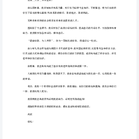
我
推
荐
的优秀品质。
信
1
做起，从现在做起。
尊
此致
敬
敬礼！
的
领
推荐人：__x
导：
x月x日
您
好！
喜