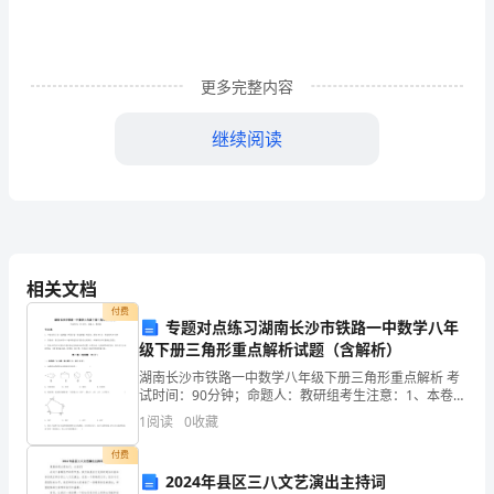
闻
贵
更多完整内容
公
司
继续阅读
为
毕
2023师范生自我推荐信2
业
尊敬的领导：
相关文档
生
付费
专题对点练习湖南长沙市铁路一中数学八年
提
我是__大学__系毕业生。
级下册三角形重点解析试题（含解析）
供
湖南长沙市铁路一中数学八年级下册三角形重点解析 考
试时间：90分钟；命题人：教研组考生注意：1、本卷分
了
第I卷（选择题）和第Ⅱ卷（非选择题）两部分，满分100
1
阅读
0
收藏
分，考试时间90分钟2、答卷前，考生务必用0
良
付费
2024年县区三八文艺演出主持词
好