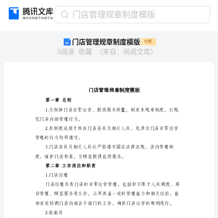
门
门店管理规章制度模版
店
门店管理规章制度模版
付费
管
3
阅读
收藏
（
来自
：
尚阅文库
）
理
规
章
制
度
模
第一章总则
版