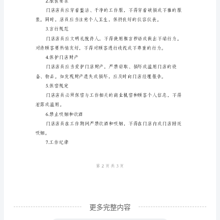
章
总
则
3.售货员
1.
为
保
客购买，提供满意的购物体验。
障
4.保洁员
门
店
正
常
运
营、
更多完整内容