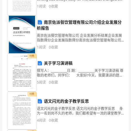
制
the fi
1
阅读
0
收藏
度
南京佐派餐饮管理有限公司介绍企业发展分
适
析报告
用
南京佐派餐饮管理有限公司 企业发展分析结果企业发展
指数得分企业发展指数得分南京佐派餐饮管理有限公司
于
综合得分说明：企业发展指数根据企业规模、企业创
1
阅读
0
收藏
新、企业风险、企业活力四个维度对企业发展情况进行
评价。
所
付费
关于学习演讲稿
有
撰写人：___________日 期：___________关于学习演讲稿 尊
门
敬的老师们，同学们： 大家好!今天，我要演讲的题目
是《快乐的学习，快乐的成长》! 我们常听到这样一句
5
阅读
0
收藏
话，叫
店
付费
店
语文闪光的金子教学反思
员
语文闪光的金子教学反思 语文闪光的金子教学反思 身
为一名到岗不久的老师，我们都希望有一流的课堂教学
及
能力，借助教学反思我们可以学习到很多讲课技巧，那
4
阅读
0
收藏
么应当如何写教学反思呢？下面是为大家的语文闪光的
相
金