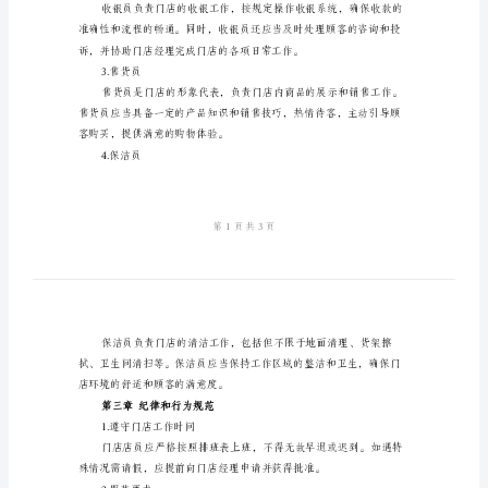
范门店内部管理行为。
门
店
管理的行为均须遵守。
管
理
规
第二章工作岗位和职责
章
1.门店经理
制
度
模
版
第
2.收银员
一