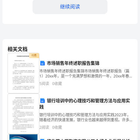
提
继续阅读
高
服
务
质
相关文档
店环境的舒适和顾客的满意度。
量，
付费
市场销售年终述职报告集锦
第三章纪律和行为规范
制
市场销售年终述职报告集锦市场销售年终述职报告（篇
1.遵守门店工作时间
1）20xx年，是一个充满梦想和激情的一年，20xx年春
定
天, 一个偶然的机会，我加入了 xx商贸城，有幸成为xx的
5
阅读
0
收藏
一份 子，本着对这份工作的热爱，抱着积
本
规
银行培训中的心理技巧和管理方法与应用实
践
2.服装要求
章
银行培训中的心理技巧和管理方法与应用实践2023年，
随着经济的快速发展，银行业也越来越得到重视。许多
制
银行需要不断提高员工的素质，提高他们的工作技能和
2
阅读
0
收藏
心理素质，以更好地服务客户并保持竞争优势。银行培
度，
训中