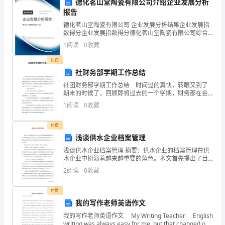
德化茗山堂陶瓷有限公司介绍企业发展分析
以
3.言行规范
报告
规
德化茗山堂陶瓷有限公司 企业发展分析结果企业发展指
数得分企业发展指数得分德化茗山堂陶瓷有限公司综合
范
得分说明：企业发展指数根据企业规模、企业创新、企
1
阅读
0
收藏
业风险、企业活力四个维度对企业发展情况进行评价。
门
该企
4.保护门店财产
付费
社财务部学期工作总结
店
社团财务部学期工作总结 时间过的真快，转眼又到了
内
期末的时候了，回顾即将过去的一个学期，财务部在会
长的正确指导和各位成员的全力支持配合下，在顺利完
1
阅读
0
收藏
部
成我部各项工作的同时，也很好的配合了社联各项工作
5.保密规定
的开展
管
付费
浅谈供水企业档案管理
理
浅谈供水企业档案管理 摘要：供水企业的档案管理在供
泄露或滥用。
水企业中扮演着越来越重要的角色。本文首先提出了目
行
前供水企业在档案管理工作中正面临的几个主要问题，
6.禁止吸烟和饮酒
2
阅读
0
收藏
紧接着针对这些问题提出了相应的改进措施，最后对全
为。
付费
2.
我的写作老师英语作文
吸烟。
本
我的写作老师英语作文 My Writing Teacher English
writing was always easy for me, but that changed on
7.工作纪律