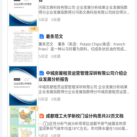
社
河南文典科技有限公司 企业发展分析结果企业发展指数
会
得分企业发展指数得分河南文典科技有限公司综合得分
说明：企业发展指数根据企业规模、企业创新、企业风
3
阅读
0
收藏
发
险、企业活力四个维度对企业发展情况进行评价。该企
业的
付费
展
薯条范文
系
薯条范文 薯条（英语：Potato Chips/美语：French
Fries）是一种以马铃薯为原料，切成条状后油炸而成的
统
食品，是现在最常见的快餐食品之一，流行于世界各
5
阅读
0
收藏
地。 大家很多人都知
工
中城房屋租赁运营管理深圳有限公司介绍企
作、
业发展分析报告
科
中城房屋租赁运营管理深圳有限公司 企业发展分析结果
企业发展指数得分企业发展指数得分中城房屋租赁运营
技
管理深圳有限公司综合得分说明：企业发展指数根据企
0
阅读
0
收藏
业规模、企业创新、企业风险、企业活力四个维度对企
业发
工
付费
式通过验收。
成都理工大学新校门设计构思共22页文档
作、
- - ①)区性分析气候分析带草区成都平原气候属亚热带
湿润季风气候年均温18°C左右。年均降水量在1000毫米
知
以上,年雨天平均约300天多雾,是中国阴雨天气最多的址
5
阅读
0
收藏