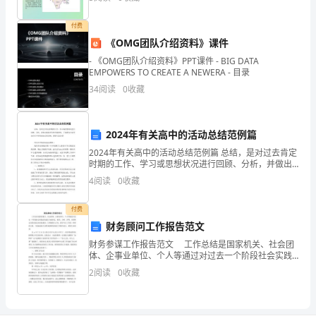
区可亚热带堂
识
付费
产
《OMG团队介绍资料》课件
权
- 《OMG团队介绍资料》PPT课件 - BIG DATA
EMPOWERS TO CREATE A NEWERA - 目录
工
34
阅读
0
收藏
作、
防
2024年有关高中的活动总结范例篇
2024年有关高中的活动总结范例篇 总结，是对过去肯定
震
时期的工作、学习或思想状况进行回顾、分析，并做出
客观评价的书面材料。下面我为大家带来有关中学的活
减
4
阅读
0
收藏
动总结范例，希望大家喜爱!
灾
付费
财务顾问工作报告范文
工
财务参谋工作报告范文 工作总结是国家机关、社会团
作
体、企事业单位、个人等通过对过去一个阶段社会实践
活动进行全面回忆、检查、分析、评判，从理性认识的
2
阅读
0
收藏
等
高度总结经验教训，以明确努力方向、指导今后工作的
一种
一