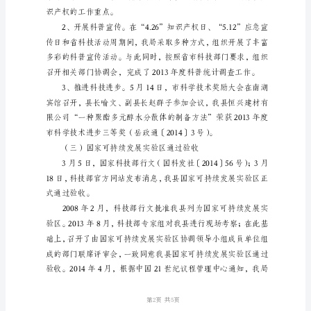
作
小
结
上
半
年，
我
（二）科技创新工作亮点纷呈
局
认
真
贯
彻