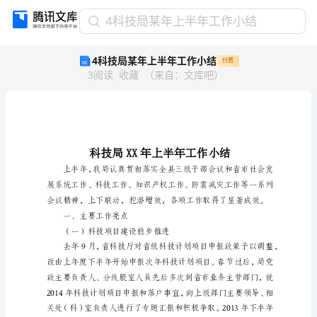
4
4科技局某年上半年工作小结
科
4科技局某年上半年工作小结
付费
技
3
阅读
收藏
（
来自
：
文库吧
）
局
某
年
上
半
年
工