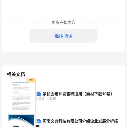
落
实
全
更多完整内容
县
继续阅读
三
级
干
部
相关文档
会
付费
议
识产权的工作重点。
家长会老师发言稿通用（素材下载10篇）
和
2
阅读
0
收藏
省
市
河南文典科技有限公司介绍企业发展分析报
告