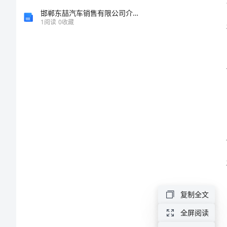
工
邯郸东喆汽车销售有限公司介绍企业发展分析报告
1
阅读
0
收藏
作
计
划
范
本
小
学
理水平。
2024
复制全文
学
全屏阅读
年