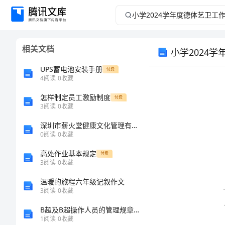
小
学
相关文档
小学2024
2024
UPS蓄电池安装手册
付费
学
4
阅读
0
收藏
年
怎样制定员工激励制度
付费
3
阅读
0
收藏
度
深圳市薪火堂健康文化管理有限公司介绍企业发展分析报告
0
阅读
0
收藏
德
高处作业基本规定
付费
3
阅读
0
收藏
体
温暖的旅程六年级记叙作文
艺
3
阅读
0
收藏
B超及B超操作人员的管理规章制度
卫
1
阅读
0
收藏
一、