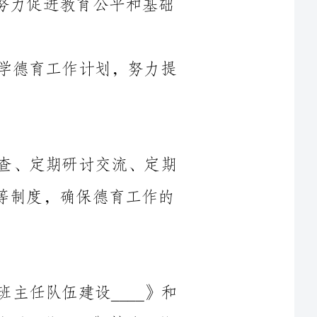
进一步健全德育工作制度，做到定期检查、定期研讨交流、定期
例会、每期工作考核、定期表彰和责任追究等制度，确保德育工作的
认真贯彻《____市教育委员会关于加强班主任队伍建设____》和
《____市教育委员会____开展中小学班主任培训工作____》精神。将
班主任培训纳入校本培训，狠抓落实，不断提高其工作能力和班级管
全校教职工要以更高的师德标准和良好的行为来规范自己的一言