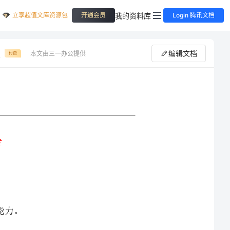
立享超值文库资源包
我的资料库
开通会员
Login 腾讯文档
版
编辑文档
本文由三一办公提供
付费