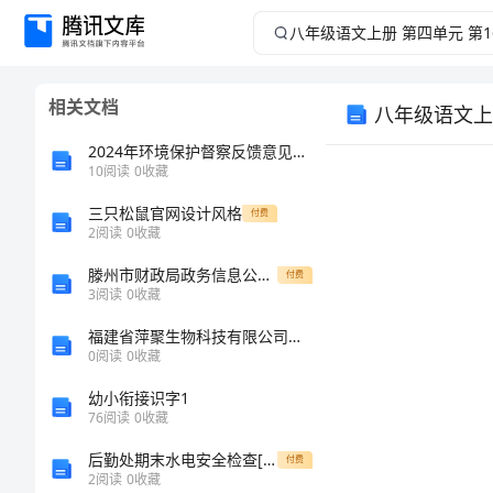
八
年
相关文档
八年级语文上
级
2024年环境保护督察反馈意见整改情况汇报材料
语
10
阅读
0
收藏
三只松鼠官网设计风格
文
付费
2
阅读
0
收藏
上
滕州市财政局政务信息公开指南
付费
知识与技能
3
阅读
0
收藏
册
福建省萍聚生物科技有限公司介绍企业发展分析报告
0
阅读
0
收藏
第
幼小衔接识字1
四
76
阅读
0
收藏
过程与方法
后勤处期末水电安全检查[修改版]
付费
单
2
阅读
0
收藏