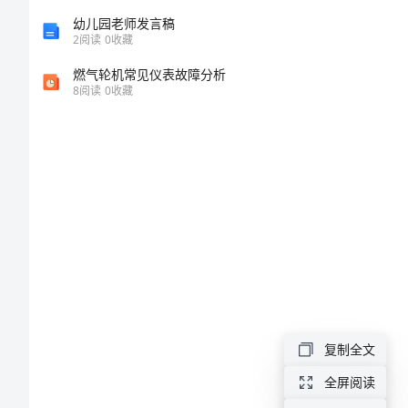
元
幼儿园老师发言稿
2
阅读
0
收藏
第
燃气轮机常见仪表故障分析
8
阅读
0
收藏
16
教学重点
课
《大
教学难点
自
然
教学时数
2课时
的
教学过程
复制全文
语
全屏阅读
言》