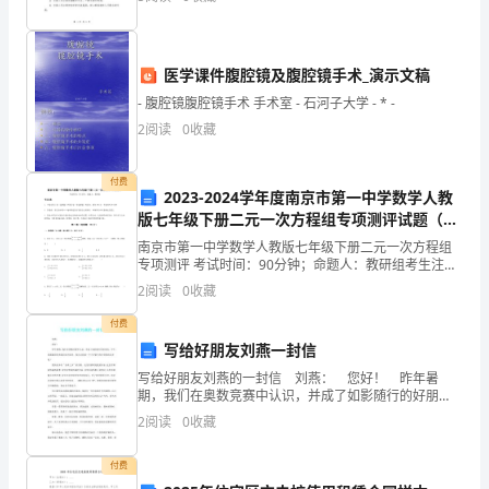
工作及相关操作。各班组成员应严格遵守本制度。二、
2023年关于教育实习自我鉴定2
习。
交接班的
我
医学课件腹腔镜及腹腔镜手术_演示文稿
们
- 腹腔镜腹腔镜手术 手术室 - 石河子大学 - * -
2
阅读
0
收藏
班
同
付费
2023-2024学年度南京市第一中学数学人教
去
版七年级下册二元一次方程组专项测评试题（含
解析）
的
南京市第一中学数学人教版七年级下册二元一次方程组
专项测评 考试时间：90分钟；命题人：教研组考生注
意：1、本卷分第I卷（选择题）和第Ⅱ卷（非选择题）两
实
2
阅读
0
收藏
部分，满分100分，考试时间90分钟2、答卷前，考
习
付费
写给好朋友刘燕一封信
生
写给好朋友刘燕的一封信 刘燕： 您好！ 昨年暑
期，我们在奥数竞赛中认识，并成了如影随行的好朋
有
友。今年，我想邀请你来我的家乡做客。现在让我做一
2
阅读
0
收藏
个小导游向你介绍我的家乡吧！ 我的家乡有“鱼米之乡”
5
付费
人，