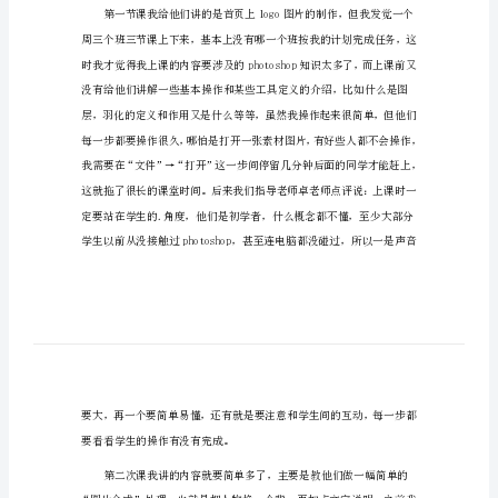
鉴
~
__年9月1日
定
2023
年
关
于
教
育
实
周开始的。
习
自
我