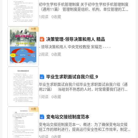
被
初中生学校手机管理制度 关于初中生学校手机管理制度
（通用11篇） 管理制度是组织、机构、单位管理的工
学
具，对一定的管理机制、管理原则、管理方法以及管理
1
阅读
0
收藏
机构设置的规范。以下是小编为大家整理的
院
付费
安
决策管理-领导决策和用人 精品
排
- 领导决策和用人 中央党校教授 宋福范 - - - -
2
阅读
0
收藏
到
__x
毕业生求职面试自我介绍_9
市
毕业生求职面试自我介绍毕业生求职面试自我介绍（通
第
用27篇） 当碰到不熟悉的人时，时常需要我们进行一
个自我介绍，自我介绍有助于自我宣传、自我展示。但
1
阅读
0
收藏
是自我介绍有什么要求呢？以下是小编为大家收集的毕
六
业
付费
中
变电站交接班制度范本
学
变电站交接班制度范本一、概述：为了确保变电站交接
班工作的顺利进行，提高运行安全性和工作效率，制定
实
本交接班制度。本制度适用于变电站班组之间的交接班
5
阅读
0
收藏