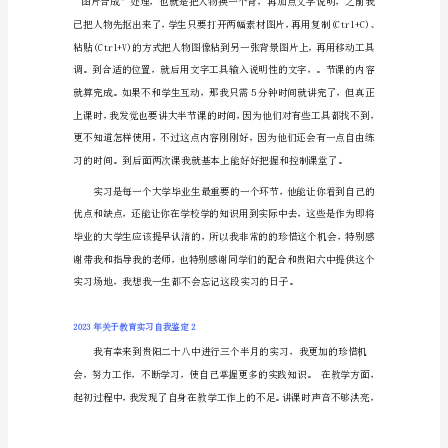
鉴
定
2023
年
关
于
教
育
实
习
自
我
鉴