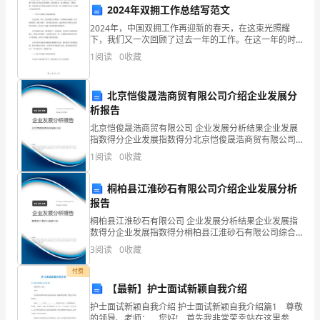
机
确保施工人员的安全出行。
2024年双拥工作总结写范文
架
2024年，中国双拥工作再迎新的春天，在这束光照耀
七、高处作业安全
下，我们又一次回顾了过去一年的工作。在这一年的时
梁
间里，我们更加深入地了解了双拥工作的意义和重要
1
阅读
0
收藏
性，紧密团结在一起不断探索，不断创新，为祖国的安
施
全和稳定
北京恺俊晟浩商贸有限公司介绍企业发展分
工
析报告
全。
过
北京恺俊晟浩商贸有限公司 企业发展分析结果企业发展
指数得分企业发展指数得分北京恺俊晟浩商贸有限公司
程
综合得分说明：企业发展指数根据企业规模、企业创
1
阅读
0
收藏
新、企业风险、企业活力四个维度对企业发展情况进行
操作。
中
评价。
桐柏县江淮砂石有限公司介绍企业发展分析
八、危险品管理
的
报告
安
桐柏县江淮砂石有限公司 企业发展分析结果企业发展指
数得分企业发展指数得分桐柏县江淮砂石有限公司综合
得分说明：企业发展指数根据企业规模、企业创新、企
全
3
阅读
0
收藏
业风险、企业活力四个维度对企业发展情况进行评价。
该企
操
付费
【最新】护士面试新颖自我介绍
九、应急救援
作，
护士面试新颖自我介绍 护士面试新颖自我介绍篇1 尊敬
的领导、老师： 您好! 首先我非常荣幸站在这里参加