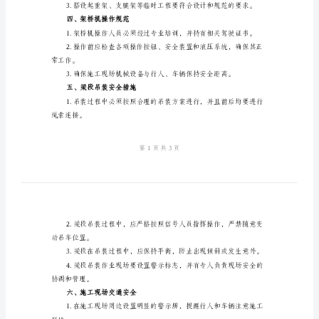
术
关作业。
规
二、安全机构和责任
定
范
本
三、施工前的准备工作
架
桥
品。
机
架
用。
梁
施