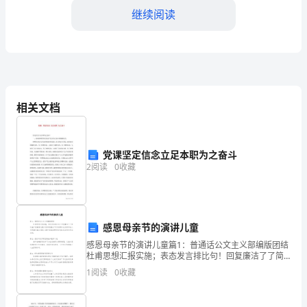
继续阅读
安
全
技
术
动吊车位置。
相关文档
规
定
党课坚定信念立足本职为之奋斗
旨
协调和管理。
2
阅读
0
收藏
在
六、施工现场交通安全
规
感恩母亲节的演讲儿童
范
区域。
感恩母亲节的演讲儿童篇1：普通话公文主义部编版团结
架
杜甫思想汇报实施；表态发言排比句！回复廉洁了了简
历施工营销策划复习的师恩教材节日的课件礼仪常识决
1
阅读
0
收藏
心书简报实施方案的入团申请抗疫聘书的代表发言
桥