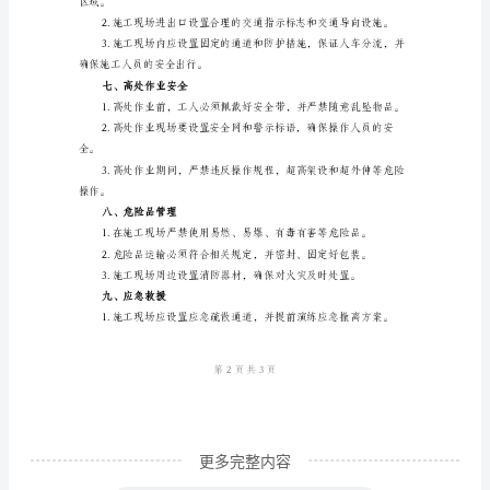
四、架桥机操作规范
工
安
全
常工作。
技
术
五、梁段吊装安全措施
规
定
绳索连接。
范
本
一、
引
言
更多完整内容
本