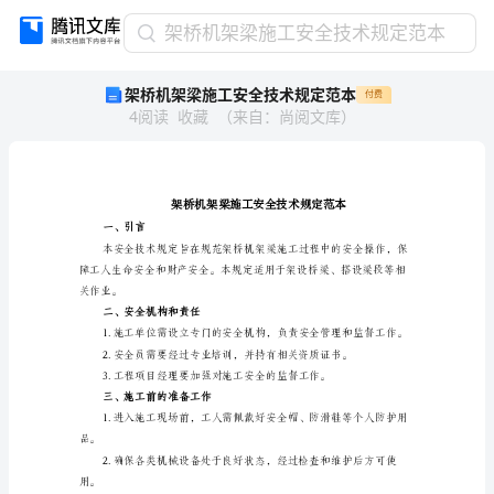
架
架桥机架梁施工安全技术规定范本
桥
架桥机架梁施工安全技术规定范本
付费
机
4
阅读
收藏
（
来自
：
尚阅文库
）
架
梁
施
工
安
全
一、引言
技