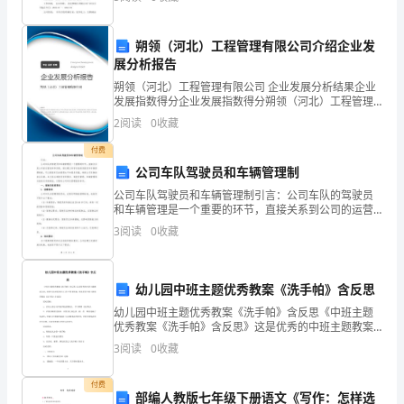
简历 姓 名： 网 国籍： 中
下，
朔领（河北）工程管理有限公司介绍企业发
我
展分析报告
能
朔领（河北）工程管理有限公司 企业发展分析结果企业
让党放心，让人民群众满意。
发展指数得分企业发展指数得分朔领（河北）工程管理
有限公司综合得分说明：企业发展指数根据企业规模、
按
2
阅读
0
收藏
企业创新、企业风险、企业活力四个维度对企业发展情
况进
照
付费
公司车队驾驶员和车辆管理制
党
公司车队驾驶员和车辆管理制引言：公司车队的驾驶员
和车辆管理是一个重要的环节，直接关系到公司的运营
员
效率和形象。通过建立科学有效的驾驶员和车辆管理制
3
阅读
0
收藏
度，可以提高车队的管理水平和服务质量，确保公司车
标
辆的安全
准，
幼儿园中班主题优秀教案《洗手帕》含反思
履
幼儿园中班主题优秀教案《洗手帕》含反思《中班主题
优秀教案《洗手帕》含反思》这是优秀的中班主题教案
行
文章，希望可以对您的学习工作中带来帮助，快来看看
3
阅读
0
收藏
中班主题优秀教案《洗手帕》含反思！活动目标：1、在
党
幼儿亲
付费
部编人教版七年级下册语文《写作：怎样选