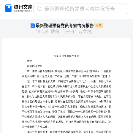
最
最新整理预备党员考察情况报告
新
最新整理预备党员考察情况报告
付费
整
14
阅读
收藏
（
来自
：
万文网
）
理
预
备
党
员
范文一
考
敬爱的党支部：
察