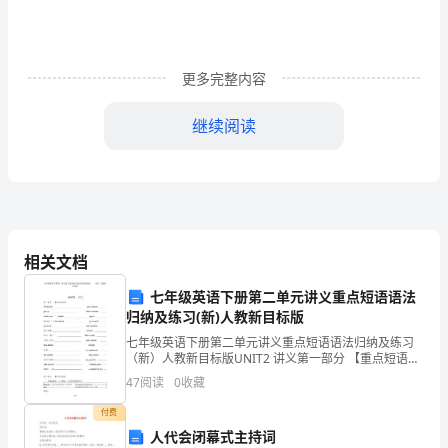
一
年
更多完整内容
的
预
继续阅读
备
考
察
期
相关文档
间，
七年级英语下册第二单元讲义重点短语语法
归纳及练习(新)人教新目标版
在
七年级英语下册第二单元讲义重点短语语法归纳及练习
（新）人教新目标版UNIT2 讲义第一部分 【重点短语】
党
What time go to schoolget up take a showerbru
47
阅读
0
收藏
组
付费
织
人代会闭幕式主持词
实际工作生活紧密联系起来。