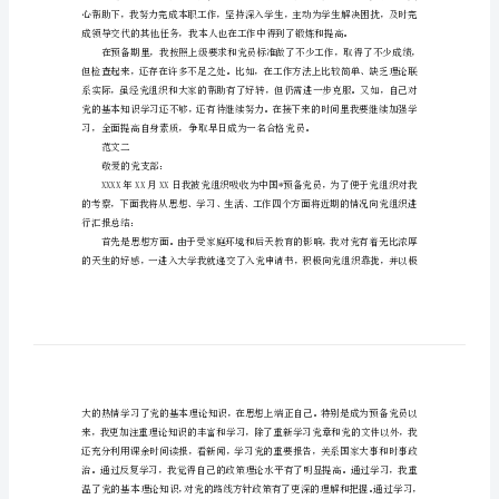
情
况
报
告
预
备
党
员
进一步做好了各项工作。
考
察
情