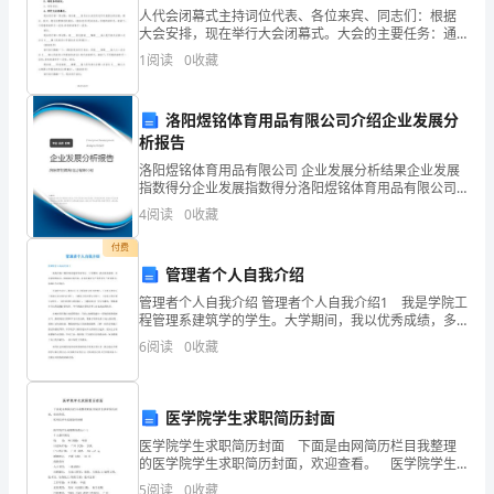
人代会闭幕式主持词位代表、各位来宾、同志们：根据
的
大会安排，现在举行大会闭幕式。大会的主要任务：通
过各项决议和举行闭幕式主要议程有：1、审议通过议案
培
1
阅读
0
收藏
____委员会关于代表议案和建议、批评、意见的____
养
洛阳煜铭体育用品有限公司介绍企业发展分
教
析报告
洛阳煜铭体育用品有限公司 企业发展分析结果企业发展
育
指数得分企业发展指数得分洛阳煜铭体育用品有限公司
综合得分说明：企业发展指数根据企业规模、企业创
和
4
阅读
0
收藏
新、企业风险、企业活力四个维度对企业发展情况进行
评价。
全
付费
管理者个人自我介绍
体
管理者个人自我介绍 管理者个人自我介绍1 我是学院工
程管理系建筑学的学生。大学期间，我以优秀成绩，多
党
取取得更好的成绩!
次获得校综合，国家励志奖学金，并多次被评为“优秀学
6
阅读
0
收藏
生”荣誉称号，以满足专业知识。 在造价专业上，
员
的
医学院学生求职简历封面
帮
医学院学生求职简历封面 下面是由网简历栏目我整理
的医学院学生求职简历封面，欢迎查看。 医学院学生
求职简历封面 医学院学生求职简历范文(一) 个人基本
助
5
阅读
0
收藏