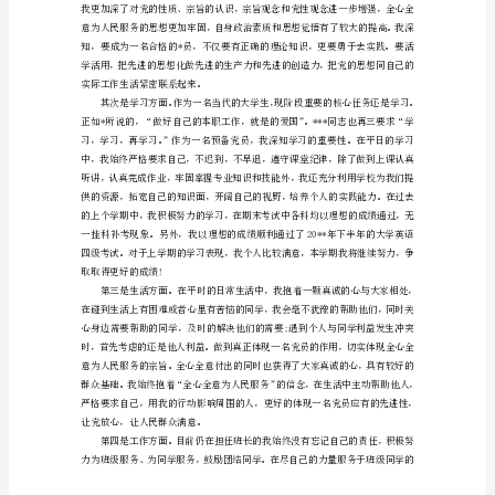
况
报
告
范
文
范文二
一
敬爱的党支部：
敬
爱
的
行汇报总结：
党
支
部：
在