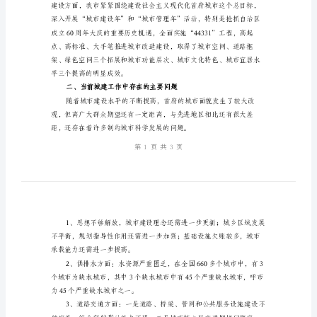
材
料
范
本
城
市
建
设
工
作
自