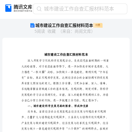
城
城市建设工作自查汇报材料范本
市
城市建设工作自查汇报材料范本
付费
建
5
阅读
收藏
（
来自
：
尚阅文库
）
设
工
作
自
查
汇
报