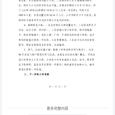
查
汇
报
材
料
平三个提高的明显成效。
范
本
深
入
开
展
学
更多完整内容
习