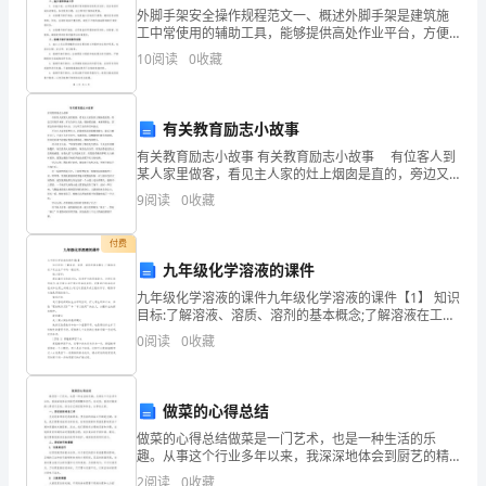
着
外脚手架安全操作规程范文一、概述外脚手架是建筑施
3．C
工中常使用的辅助工具，能够提供高处作业平台，方便
力
施工人员进行各种建筑作业。然而，外脚手架使用不当
10
阅读
0
收藏
4．C
可能会导致严重的安全事故发生，因此必须严格按照安
刻
全操作规
画
能力提高
有关教育励志小故事
父
有关教育励志小故事 有关教育励志小故事 有位客人到
某人家里做客，看见主人家的灶上烟囱是直的，旁边又
亲
有很多木材。客人告诉主人说，烟囱要改曲，木材须移
写。
9
阅读
0
收藏
去，否那么将来可能会有火灾，主人听了没有作任何表
背
示
2．C
付费
影
九年级化学溶液的课件
九年级化学溶液的课件九年级化学溶液的课件【1】 知识
的
目标:了解溶液、溶质、溶剂的基本概念;了解溶液在工农
分析从略。
业生产中的一般应用。 能力目标: 通过演示实验的对比，
原
0
阅读
0
收藏
培养学生的观察能力
因
做菜的心得总结
是
做菜的心得总结做菜是一门艺术，也是一种生活的乐
________。
趣。从事这个行业多年以来，我深深地体会到厨艺的精
髓和技巧。在这里，我将对做菜的心得进行总结，结合
2
阅读
0
收藏