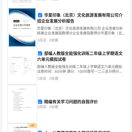
3．
自己的经验和体会，分享给大家。一、烹饪前的准备工
作无论是家
选
华夏印象（北京）文化旅游发展有限公司介
绍企业发展分析报告
择
华夏印象（北京）文化旅游发展有限公司 企业发展分析
题。
结果企业发展指数得分企业发展指数得分华夏印象（北
京）文化旅游发展有限公司综合得分说明：企业发展指
3
阅读
0
收藏
“我
数根据企业规模、企业创新、企业风险、企业活力四个
维度
那
部编人教版全能强化训练二年级上学期语文
六单元模拟试卷
时
部编人教版全能强化训练二年级上学期语文六单元模拟
试卷时间：60分钟 满分：100分题号一二三总分得分
真
一、积累与运用(40分)1. 看拼音，写汉字
1
阅读
0
收藏
ɡuìjìfèiqínɡɡū______州______
是
聪
精编有关学习问题的自我评价
明
3
阅读
0
收藏
过
分，
付费