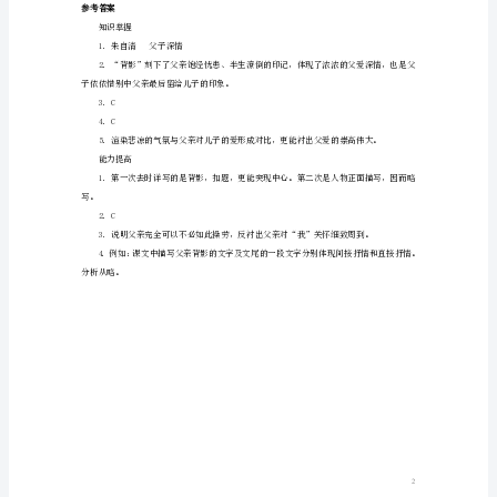
握
1．
A．儿子有橘子吃了，路途上不怕渴了。
《背
B．即将送走儿子，可去忙自己的事了。
影》
一
D．过铁道买橘太累了，买回来可以歇
文
是
其用意是________。
现
代
文中各找一例略加分析。
作
家
________