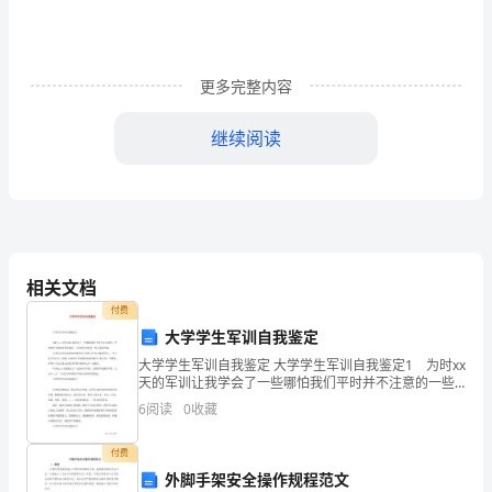
写
的
一
更多完整内容
篇
继续阅读
反
映
________
的
相关文档
散
付费
文。
大学学生军训自我鉴定
参考答案
大学学生军训自我鉴定 大学学生军训自我鉴定1 为时xx
2．
知识掌握
天的军训让我学会了一些哪怕我们平时并不注意的一些
简单的不能再简单的动作，它们所包含的是一些丰富的
6
阅读
0
收藏
作
1．朱自清父子深情
内涵。 军训生活也让我深深的体会到
者
付费
外脚手架安全操作规程范文
子依依惜别中父亲最后留给儿子的印象。