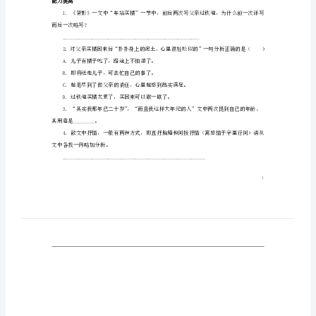
2．作者着力刻画父亲背影的原因是____
题
3．选择题。
1
义词分别是（）
新
人
教
A．南京并不好玩，所以不必多写。
版
B．南京是路过，不是目的地。
C．与文章主旨关系不大，应该略写。
《背
D．当时他们心情不好，没有去玩。
影》
知
能力提高
识
掌
而后一次略写？