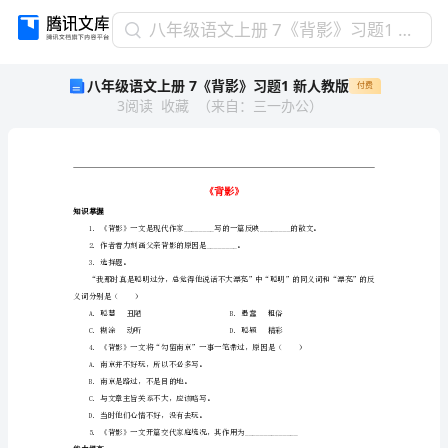
八
八年级语文上册 7《背影》习题1 新人教版
年
八年级语文上册 7《背影》习题1 新人教版
付费
级
3
阅读
收藏
（
来自
：
三一办公
）
语
文
上
册
7《背
《背影
影》
知识掌握
习