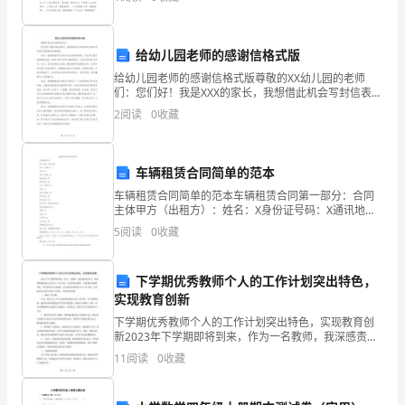
高教育教学水平。评课稿应该怎么写才好呢？下面是小
并
编
又要开始
得
给幼儿园老师的感谢信格式版
给幼儿园老师的感谢信格式版尊敬的XX幼儿园的老师
到
们：您们好！我是XXX的家长，我想借此机会写封信表达
我对您们的深深感谢和崇高敬意。首先，我想感谢您们
各
2
阅读
0
收藏
对孩子们的关爱和教育。您们用丰富多彩的教育活动，
习地位。
培养
方
车辆租赁合同简单的范本
面
车辆租赁合同简单的范本车辆租赁合同第一部分：合同
的
主体甲方（出租方）：姓名：X身份证号码：X通讯地
址：X联系电话：X乙方（承租方）：姓名：X身份证号
5
阅读
0
收藏
好
码：X通讯地址：X联系电话：X第二部分：租赁车辆信息
租
评
下学期优秀教师个人的工作计划突出特色，
实现教育创新
3。
下学期优秀教师个人的工作计划突出特色，实现教育创
进
新2023年下学期即将到来，作为一名教师，我深感责任
重大，需要积极地规划自己的个人工作计划，以达到突
11
阅读
0
收藏
一
出特色、实现教育创新的目标。本文将结合自身经验，
深入
步