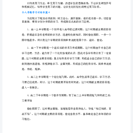
划
书
个
人
个人学期学习计划书篇2
学
a.独立自强，不过于依赖他人
期
学
习
计
划
书
篇
1