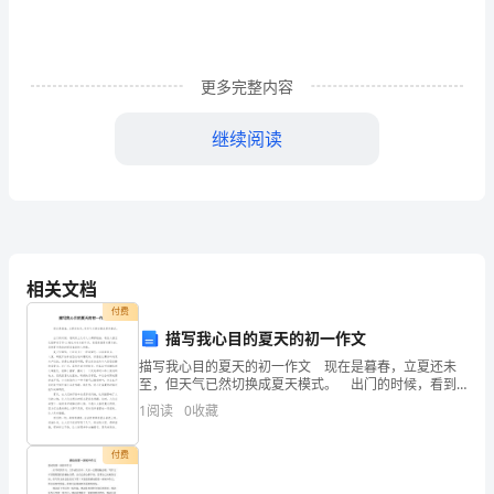
1。
做
好
更多完整内容
传
继续阅读
统
f.每天起床看一遍计
工
作，
个人学期学习计划书篇3
赢
相关文档
__年9月4日星期天天气：晴天
得
付费
描写我心目的夏天的初一作文
老
描写我心目的夏天的初一作文 现在是暮春，立夏还未
至，但天气已然切换成夏天模式。 出门的时候，看到
师
街上几乎人人都穿短袖，有些人甚至已经穿起了背心!相
1
阅读
0
收藏
个人学期学习计划书篇4
比冷冰冰的冬天，我还是蛮喜欢夏天的，虽然夏天热的
与
付费
同