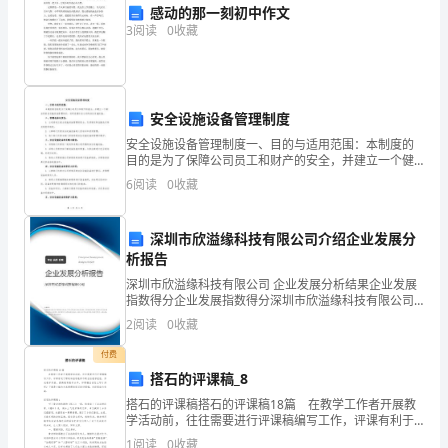
感动的那一刻初中作文
学
3
阅读
0
收藏
们
的
肯
安全设施设备管理制度
安全设施设备管理制度一、目的与适用范围：本制度的
定。
目的是为了保障公司员工和财产的安全，并建立一个健
全的安全设施设备管理体系。适用范围为全公司的安全
6
阅读
0
收藏
2。
设施设备。二、管理机构与责任：1. 公司将设立安全设
施设
开
深圳市欣溢缘科技有限公司介绍企业发展分
展
析报告
是：养成、规律。
深圳市欣溢缘科技有限公司 企业发展分析结果企业发展
创
指数得分企业发展指数得分深圳市欣溢缘科技有限公司
综合得分说明：企业发展指数根据企业规模、企业创
2
阅读
0
收藏
新
新、企业风险、企业活力四个维度对企业发展情况进行
评价。
付费
型
搭石的评课稿_8
进入一本梯队。
活
搭石的评课稿搭石的评课稿18篇 在教学工作者开展教
学活动前，往往需要进行评课稿编写工作，评课有利于
动
帮助和指导教师不断总结教学经验，形成教学风格，提
1
阅读
0
收藏