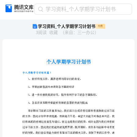
学
学习资料_个人学期学习计划书
习
学习资料_个人学期学习计划书
付费
资
3
阅读
收藏
（
来自
：
三一办公
）
料
_
个
人
学
期
学
个人学期学习计划书篇1