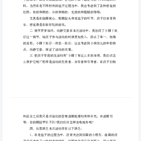
旅
行
记》
活
计了本次活动。
动
反
思
幼
儿
园