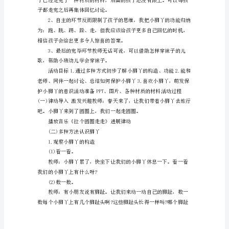
小
班
乐，感觉像是在做好玩的游戏。
安
康
《小
脚
丫
点，动静交替，保证了活动的效果。
旅
行
记》
活
动
反