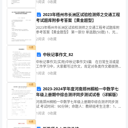
1
阅读
0
收藏
集散站B: 终点站C: 基地D: 陆空
要
我们的小脚丫上有什么呀?
2023年梧州市长洲区试验检测师之交通工程
总
(2)数一数。
考试题库附参考答案【黄金题型】
结!
2023年梧州市长洲区试验检测师之交通工程考试题库附
参考答案【黄金题型】 第一部分 单选题(50题) 1、光纤
下
数字传输系统主要包括光发射机、（ ）和光纤，还包
2
阅读
0
收藏
括中继器、光纤连接器和耦合器等无源
面
付费
中秋记事作文_82
是
中秋记事作文(实用)中秋记事作文9篇 在日常生活或是
为
工作学习中，大家都写过作文，肯定对各类作文都很熟
悉吧，作文是人们把记忆中所存储的有关知识、经验和
1
阅读
0
收藏
思想用书面形式表达出来的记叙方式。你知道作文怎样
大
付费
家
2023-2024学年度河南郑州桐柏一中数学七
年级上册期中综合测评同步测试试卷（详解版）
收
河南郑州桐柏一中数学七年级上册期中综合测评同步测
集
试 考试时间：90分钟；命题人：教研组考生注意：1、
本卷分第I卷（选择题）和第Ⅱ卷（非选择题）两部分，满
1
阅读
0
收藏
分100分，考试时间90分钟2、答卷前，考生务必
的
付费