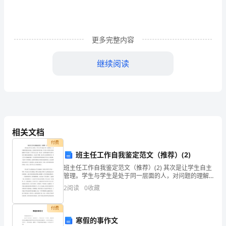
思
幼
更多完整内容
儿
园
继续阅读
小
班
安
康
相关文档
付费
《小
班主任工作自我鉴定范文（推荐）(2)
脚
班主任工作自我鉴定范文（推荐）(2) 其次是让学生自主
子都走完之后再集体回忆讨论。
管理。学生与学生是处于同一层面的人，对问题的理解
丫
会更接近，因而他们更容易沟通。作为班主任要善于把
2
阅读
0
收藏
问题摆在学生面前，引导学生出主意，想办法
旅
付费
行
寒假的事作文
相信孩子会给出更多令人惊喜