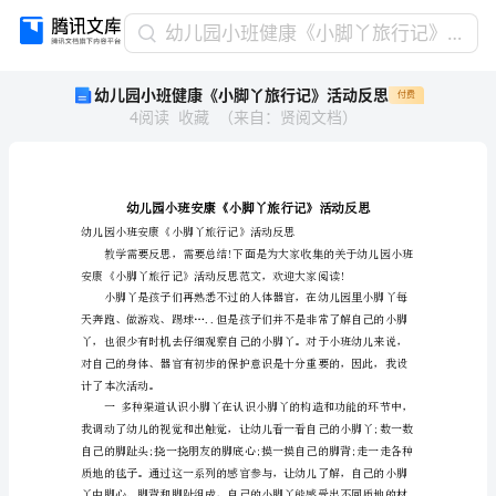
幼
幼儿园小班健康《小脚丫旅行记》活动反思
儿
幼儿园小班健康《小脚丫旅行记》活动反思
付费
园
4
阅读
收藏
（
来自
：
贤阅文档
）
小
班
健
康
《小
脚
丫