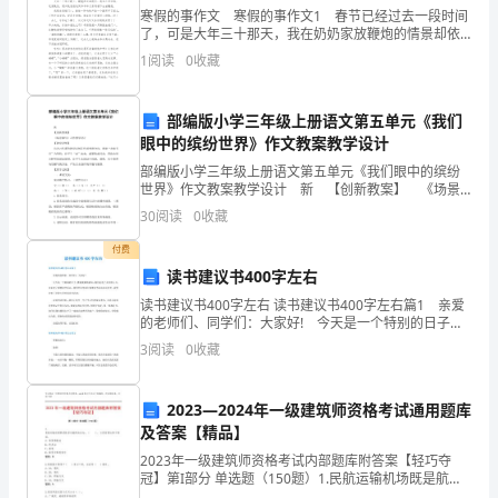
寒假的事作文 寒假的事作文1 春节已经过去一段时间
记》
了，可是大年三十那天，我在奶奶家放鞭炮的情景却依
然浮现在我的脑海中，因为实在是太可笑了，笑料连
活
1
阅读
0
收藏
篇，整理一下简直都能所编成一本笑话书了呢！ 大
歌，帮助小班幼儿学会穿袜子。
动
部编版小学三年级上册语文第五单元《我们
反
眼中的缤纷世界》作文教案教学设计
部编版小学三年级上册语文第五单元《我们眼中的缤纷
思
世界》作文教案教学设计 新 【创新教案】 《场景
描写》习作教学设计 【教学设想】 这次习作课的教
30
阅读
0
收藏
学以纸花传递到谁身边，谁就“表演节目
教
付费
读书建议书400字左右
学
读书建议书400字左右 读书建议书400字左右篇1 亲爱
的老师们、同学们：大家好! 今天是一个特别的日子，
需
携着爽爽的秋风，我们走进了金色的九月，也走进了春
3
阅读
0
收藏
蕾读书活动，我们在这里举行春蕾读书活动启动
(二)多种方法认识脚丫
要
1.观察小脚丫的构造
反
2023—2024年一级建筑师资格考试通用题库
及答案【精品】
(1)看一看。
思，
2023年一级建筑师资格考试内部题库附答案【轻巧夺
冠】第I部分 单选题（150题）1.民航运输机场既是航空
需
运输的起点站、（ ），又是经停站和中转站。A: 客货