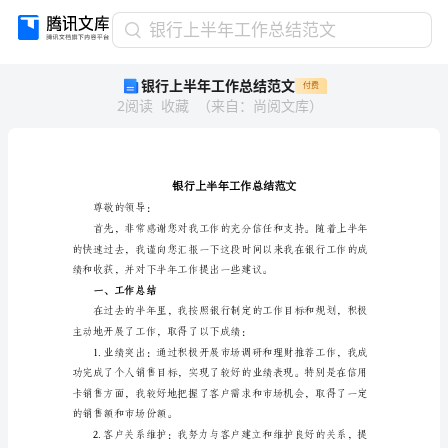
银
银行上半年工作总结范文
行
银行上半年工作总结范文
付费
上
2
阅读
收藏
（
来自
：
尚阅文库
）
半
年
工
作
总
结
尊敬的领导：
范