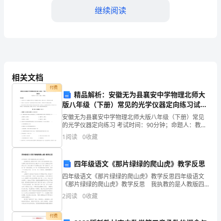
我
继续阅读
工
作
的
充
相关文档
付费
分
精品解析：安徽无为县襄安中学物理北师大
版八年级（下册）常见的光学仪器定向练习试题
二、工作不足
信
（含解析）
安徽无为县襄安中学物理北师大版八年级（下册）常见
的光学仪器定向练习 考试时间：90分钟；命题人：教研
任
组考生注意：1、本卷分第I卷（选择题）和第Ⅱ卷（非选
1
阅读
0
收藏
择题）两部分，满分100分，考试时间90分钟2、
足之处：
和
支
四年级语文《那片绿绿的爬山虎》教学反思
四年级语文《那片绿绿的爬山虎》教学反思四年级语文
持。
《那片绿绿的爬山虎》教学反思 我执教的是人教版四
年级上册的《那片绿绿的爬山虎》，这篇课文是作家肖
2
阅读
0
收藏
随
复兴在1992年为了纪念叶圣陶先生写的回忆文章，回忆
着
付费