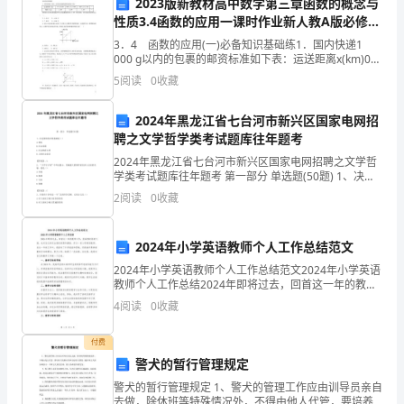
决问题的能力。
2023版新教材高中数学第三章函数的概念与
上
性质3.4函数的应用一课时作业新人教A版必修第
一册
3．4 函数的应用(一)必备知识基础练1．国内快递1
半
000 g以内的包裹的邮资标准如下表：运送距离x(km)0＜
x≤500500＜x≤1 0001 000＜x≤1 500…邮资
5
阅读
0
收藏
年
y(元)5.006.0
的
2024年黑龙江省七台河市新兴区国家电网招
聘之文学哲学类考试题库往年题考
快
2024年黑龙江省七台河市新兴区国家电网招聘之文学哲
速
学类考试题库往年题考 第一部分 单选题(50题) 1、决定
新闻存在的基础是（）A.事实B.社会需要C.社会物质文明
2
阅读
0
收藏
D.人的社会意识【答案】：A
过
去，
2024年小学英语教师个人工作总结范文
2024年小学英语教师个人工作总结范文2024年小学英语
我
三、下半年工作计划和建议
教师个人工作总结2024年即将过去，回首这一年的教学
工作，我深感时间的飞逝，也对自己的付出感到欣慰和
谨
4
阅读
0
收藏
满意。作为一名小学英语教师，在这一年的工作中
向
付费
绩表现。具体计划如下：
警犬的暂行管理规定
您
警犬的暂行管理规定 1、警犬的管理工作应由训导员亲自
汇
去做，除休班等特殊情况外，不得由他人代管，要培养