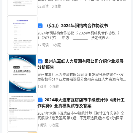
犬的服从性和良好的习惯性，随时纠正犬的各种恶习，
62
阅读
0
收藏
报
不准让犬放任自流，防止各种意外的发生。 2、
一
（实用）2024年钢结构合作协议书
下
2024年钢结构合作协议书 2024年钢结构合作协议书
1（2071字） 甲方：__________ 法定代表人：
这
__________ __________ 联系电话：__________ 乙
17
阅读
0
收藏
段
时
泉州东嘉红人力资源有限公司介绍企业发展
分析报告
间
泉州东嘉红人力资源有限公司 企业发展分析结果企业发
展指数得分企业发展指数得分泉州东嘉红人力资源有限
以
公司综合得分说明：企业发展指数根据企业规模、企业
1
阅读
0
收藏
创新、企业风险、企业活力四个维度对企业发展情况进
来
行评
2024年大连市瓦房店市中级统计师《统计工
我
作实务》全真模拟试卷及答案
在
2024年大连市瓦房店市中级统计师《统计工作实务》全
真模拟试卷及答案 第1题：不定项选择题(本题1分)国家
银
统计局每年发表的统计公报运用许多重要统计指标反映
1
阅读
0
收藏
一年来国民经济和社会发展情况，试根据以下提示的