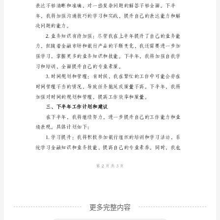
尊
敬
的
领
导：
首
时、专业的咨询和服务。
先，
非
常
感
谢
您
更多完整内容
对