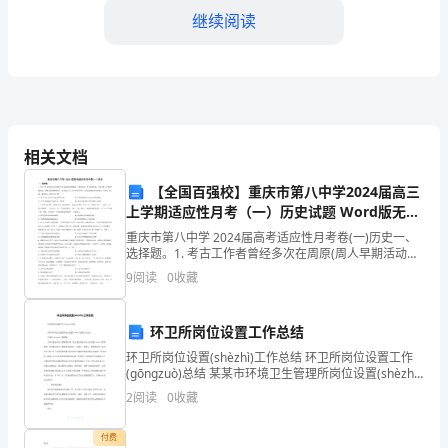
继续阅读
间
已
经
接
相关文档
近
质。
【全国百强校】重庆市第八中学2024届高三
2024
上学期适应性月考（一）历史试题 Word版无答
二、工作成绩
年
案
重庆市第八中学 2024届高考适应性月考卷(一)历史一、
选择题。1. 考古工作者曾经多次在周原(周人早期活动的
的
根据地，今陕西西部) 作过调查发掘，不仅发现了大型的
9
阅读
0
收藏
宫殿基址、贮藏大量青铜器的窖穴，还发现
尾
环卫所岗位设置工作总结
声。
环卫所岗位设置(shèzhì)工作总结 环卫所岗位设置工作
回
作效率也得到了一定的提升。
(gōngzuò)总结 某某市环境卫生管理所岗位设置(shèzhì)
管理工作总结 市城市(chéng
2
阅读
0
收藏
顾
过
付费