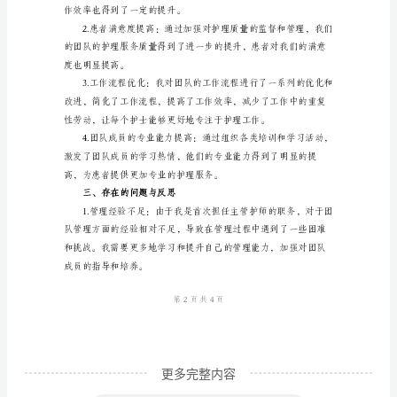
总
结
进行。
尊
敬
的
领
治疗效果。
导：
时
光
荏
苒，
转
更多完整内容
眼