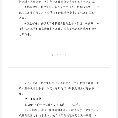
总
结
一、工作内容
2024
年
主
管
面的工作：
护
师
个
率。
人
工
作