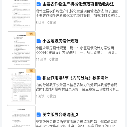
主要农作物生产机械化示范项目验收办法
去
度也明显提高。
附件主要农作物生产机械化示范项目验收办法 为了加强
主要农作物生产机械化示范项目管理，加强项目考核验
一
收工作，加速技术的推广应用，根据《农业部财政项目
3
阅读
0
收藏
支出管理暂行办法》，制定本办法。一、验收原则验收
年，
付费
我
小区垃圾房设计规范
担
小区垃圾房设计规范 篇一：小区建筑设计方案说明
XXX小区建筑设计方案说明 一、项目背景： 设计依
任
据： （1）《中华人民共和国城市规划法》 （2）
11
阅读
0
收藏
《城市规划编制
主
付费
管
相互作用第5节《力的分解》教学设计
力的分解教学设计基本信息名称力的分解执教者于志稳
护
三、存在的问题与反思
课时1课时所属教材目录必修一第三章第五节教材分析
“力的分解”是人教版物理必修Ⅰ第三章第五节的内容，是
师
1
阅读
0
收藏
在学生学习了前一章“力的基础知识”及“力的合成”之后
的
英文版展会邀请函_2
职
英文版展会邀请函英文版展会邀请函四篇 邀请函是商
务礼仪与世俗礼仪的`其中一部分。在我们平凡的日常