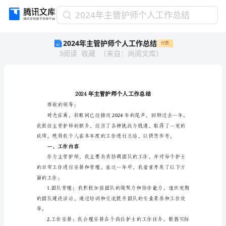
2024
2024年主管护师个人工作总结
年
2024年主管护师个人工作总结
付费
主
3
阅读
收藏
（
来自
：
尚阅文库
）
管
护
师
个
人
工
尊敬的领导：
作