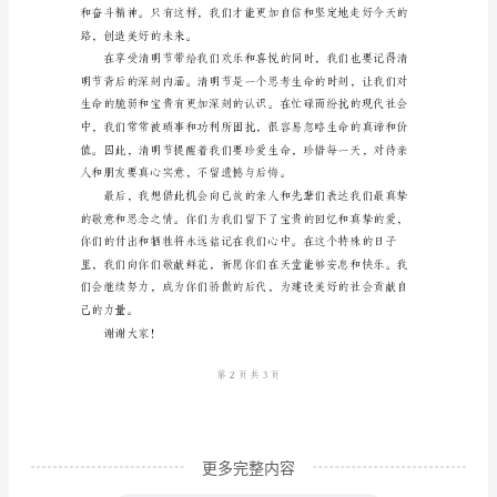
词
常
用
念和对故人的感激之情。
版
尊
敬
的
各
位
亲
人、
长
更多完整内容