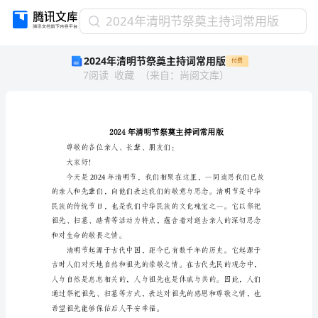
2024
2024年清明节祭奠主持词常用版
年
2024年清明节祭奠主持词常用版
付费
清
7
阅读
收藏
（
来自
：
尚阅文库
）
明
节
祭
奠
主
持
词
大家好！