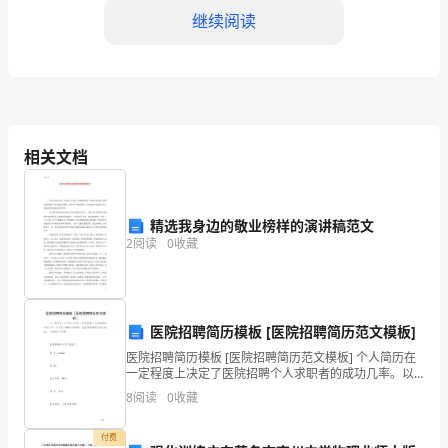
辈、
继续阅读
朋
友
们：
大
相关文档
家
好！
精选我身边的敬业榜样的演讲稿范文
今
2
阅读
0
收藏
天
是
医院招聘简历模板 [医院招聘简历范文模板]
2024
医院招聘简历模板 [医院招聘简历范文模板] 个人简历在
一定程度上决定了医院招聘个人求职者的成功几率。以
年
下是小编精心推荐的一些医院招聘简历范文模板，一起
8
阅读
0
收藏
来学习下吧! 医院招聘简历范文模板(一) 姓 名
路，创造美好的未来。
清
付费