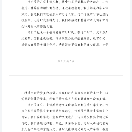
常
用
版
2024
和对生命的敬畏之情。
年
清
明
节
祭
奠
希望祖先能够保佑后人平安幸福。
主
持