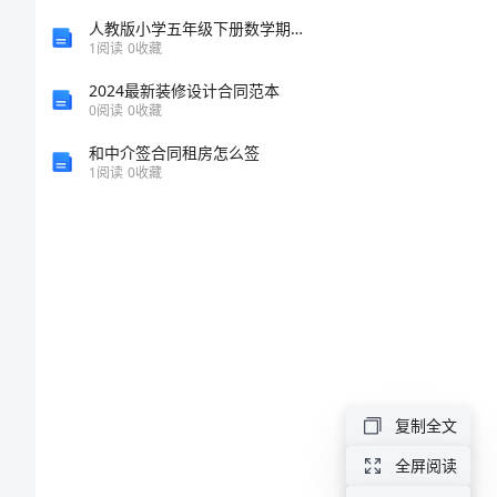
知
人教版小学五年级下册数学期末卷及参考答案（最新）
1
阅读
0
收藏
书
2024最新装修设计合同范本
0
阅读
0
收藏
食
和中介签合同租房怎么签
品
1
阅读
0
收藏
安
全
优
一等奖
秀
调
研
二等奖
复制全文
论
全屏阅读
文