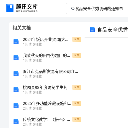
食
品
相关文档
食品安全优秀
安
2024年饭店开业贺词(大全篇)
付费
全
1
阅读
0
收藏
我爱秋天的田野为题目的作文
优
付费
1
阅读
0
收藏
秀
晋江市克品斯贸易有限公司介绍企业发展分析报告
1
阅读
0
收藏
调
桃园县98年度防制学生药物滥用暨校园安全工作视导表
付费
1
阅读
0
收藏
研
2025年多功能冷藏设施租赁合同范文
付费
的
2
阅读
0
收藏
传统文化教学：《搭石》教案设计
付费
通
2
阅读
0
收藏