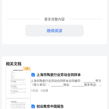
评
试
更多完整内容
卷
继续阅读
（含
答
案
相关文档
6、下列说法正确的是（）
详
付费
上海市陶瓷行业劳动合同样本
解
上海市陶瓷行业劳动合同样本合同编号：__________甲方
（用人单位）：__________地址：__________联系电话：
__________乙方（劳动者）：__________身份证号码：_
版）
1
阅读
0
收藏
重
数是6
创业教育中国报告