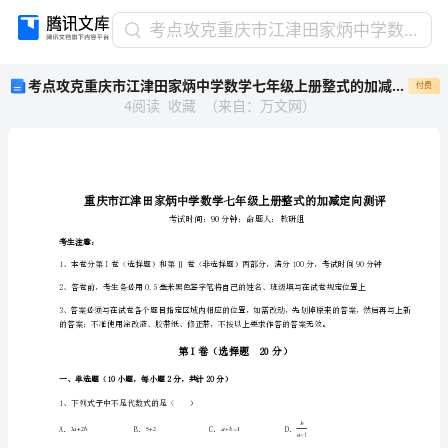
考
考点攻克重庆市江津田家炳中学数学七年级上册整式的加减定向测评试卷（含答案详解版）
点
考点攻克重庆市江津田家炳中学数学七年级上册整式的加减定向测评试卷（含答案详解版）
付费
攻
4
阅读
收藏
（
来自
：
万文网
）
克
重
庆
市
江
津
田
考生注意：