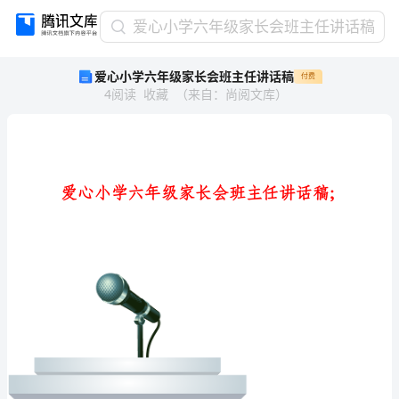
爱
爱心小学六年级家长会班主任讲话稿
心
爱心小学六年级家长会班主任讲话稿
付费
小
4
阅读
收藏
（
来自
：
尚阅文库
）
学
六
年
级
家
长
会