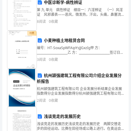
中医诊断学-病性辨证
家
第 九 单元 病性辨证 细目一：六淫辨证 （一）风淫
长
证 风邪袭表——恶风，微发热，汗出，头痛，鼻塞流
涕，喷嚏，咽喉干痒或不适，舌苔薄白，脉浮缓； 风
8
阅读
0
收藏
会，
客肌肤——皮肤瘙痒、瘾疹、局部麻木； 风邪
感
付费
小麦种植土地租赁合同
谢
编号：HT-SoxaSpWFAipYsJJGxzIg甲 方：
_____________________乙 方：_____________________签订日
家
期：_____________
3
阅读
0
收藏
长
朋
杭州颍强建筑工程有限公司介绍企业发展分
析报告
友
杭州颍强建筑工程有限公司 企业发展分析结果企业发展
指数得分企业发展指数得分杭州颍强建筑工程有限公司
为
综合得分说明：企业发展指数根据企业规模、企业创
2
阅读
0
收藏
新、企业风险、企业活力四个维度对企业发展情况进行
孩
评价。
子
浅谈竞走的发展历史
浅谈竞走的发展历史浅谈竞走的发展历史 两脚交替走
们
步的田径运动。比赛在田径场或公路上进行。在奥运会