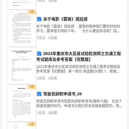
1
阅读
0
收藏
午
一、学生情况分析;
好!
付费
关于电影《雷锋》观后感
非
关于电影《雷锋》观后感 雷锋的精神我们要时时刻刻
学习，要争做文明好少年。 为什么要这样说呢？因为
常
雷锋小的时候也经常帮助别人。我记得在看这部电影的
7
阅读
0
收藏
时候，我看见雷锋为了帮助老奶奶，自己
感
谢
2023年重庆市大足县试验检测师之交通工程
考试题库及参考答案【完整版】
你
审题及检查验证习惯。
2023年重庆市大足县试验检测师之交通工程考试题库及
参考答案【完整版】 第一部分 单选题(50题) 1、依据
们
二、给家长的几点建议;
GB/T24970-2010，普通柱式轮廓标由柱体和逆反射材
1
阅读
0
收藏
料组成，柱体的横断面为空心
能
付费
参
驾驶员辞职申请书_20
驾驶员辞职申请书驾驶员辞职申请书(通用15篇) 在这个
加
高速发展的时代，申请书与我们的关系越来越密切，我
们在写申请书的时候要注意态度要诚恳、朴实。你还在
本
1
阅读
0
收藏
为写申请书而苦恼吗？下面是小编为大家收集的驾
次
付费