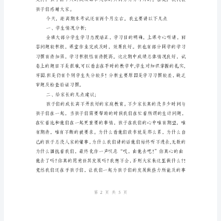
年
级
家
长
会
班
主
任
讲
话
稿;
第页共页
15
尊