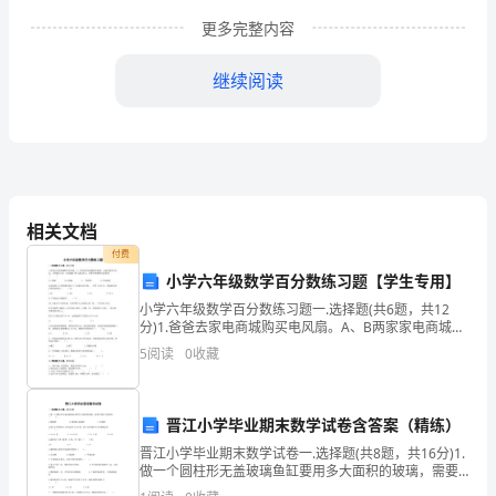
敬
更多完整内容
的
各
继续阅读
位
家
长;
相关文档
各
付费
尊敬的各位家长;
位
小学六年级数学百分数练习题【学生专用】
家
小学六年级数学百分数练习题一.选择题(共6题，共12
分)1.爸爸去家电商城购买电风扇。A、B两家家电商城都
有优惠，且标价都是250元，A商城打八折，B商城满100
长
5
阅读
0
收藏
元减20元，在哪个商城购买更省钱？（
朋
孩子们感谢大家。
友
晋江小学毕业期末数学试卷含答案（精练）
晋江小学毕业期末数学试卷一.选择题(共8题，共16分)1.
下
做一个圆柱形无盖玻璃鱼缸要用多大面积的玻璃，需要
计算这个圆柱的（ ）。A.侧面积 B.侧面积+底面积 C.