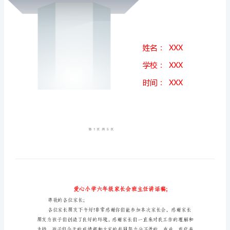
班
主
任
讲
话
稿
爱
心
小
学
六